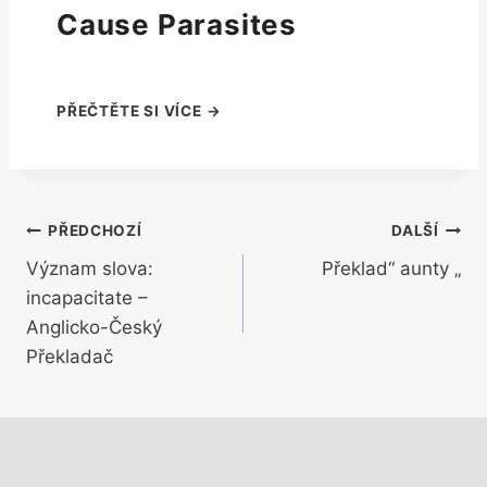
Cause Parasites
Navigace
PŘEDCHOZÍ
DALŠÍ
Význam slova:
Překlad“ aunty „
pro
incapacitate –
příspěvek
Anglicko-Český
Překladač