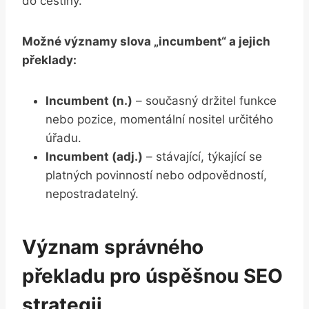
do češtiny.
Možné významy slova „incumbent“ a jejich
překlady:
Incumbent (n.)
– současný držitel funkce
nebo pozice, momentální nositel​ určitého
úřadu.
Incumbent (adj.)
– stávající, týkající se
platných povinností nebo odpovědností,⁢
nepostradatelný.
Význam správného
⁤překladu​ pro úspěšnou SEO
strategii