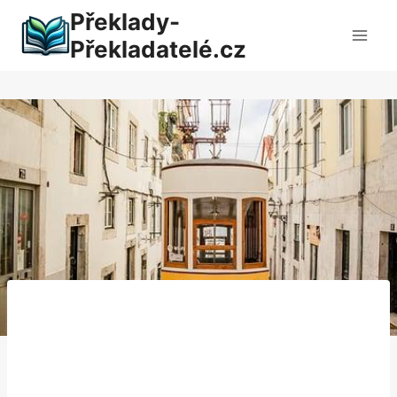
Přeskočit
Překlady-
na
Překladatelé.cz
obsah