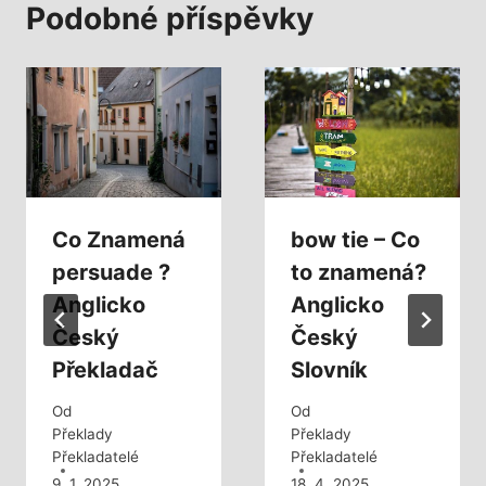
Podobné příspěvky
Co Znamená
bow tie – Co
persuade ?
to znamená?
Anglicko
Anglicko
Český
Český
Překladač
Slovník
Od
Od
Překlady
Překlady
Překladatelé
Překladatelé
9. 1. 2025
18. 4. 2025