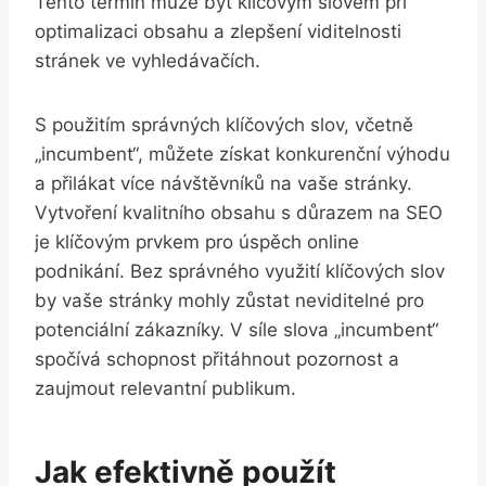
Tento termín může být⁣ klíčovým slovem⁣ při‍
optimalizaci obsahu ⁣a‌ zlepšení viditelnosti
stránek ve vyhledávačích.
S použitím správných klíčových slov, ⁣včetně
„incumbent“, můžete získat konkurenční výhodu
a přilákat ‌více návštěvníků na vaše ​stránky.
Vytvoření kvalitního obsahu s důrazem na SEO
je klíčovým prvkem pro úspěch ⁤online
podnikání. Bez správného využití klíčových slov⁤
by vaše stránky mohly zůstat neviditelné⁤ pro
potenciální zákazníky. V ⁤síle slova „incumbent“
spočívá schopnost ‌přitáhnout pozornost a
zaujmout relevantní publikum.
Jak efektivně použít