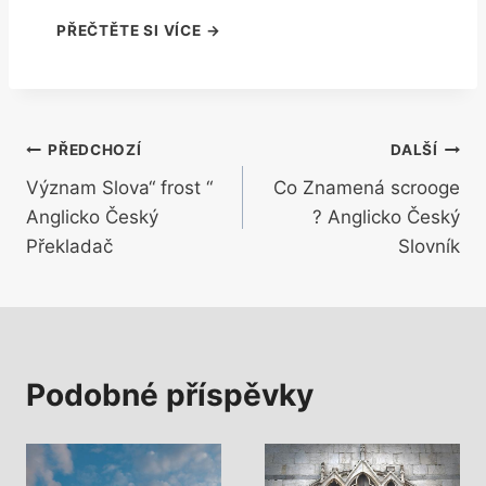
Navigace
PŘEDCHOZÍ
DALŠÍ
Význam Slova“ frost “
Co Znamená scrooge
pro
Anglicko Český
? Anglicko Český
příspěvek
Překladač
Slovník
Podobné příspěvky