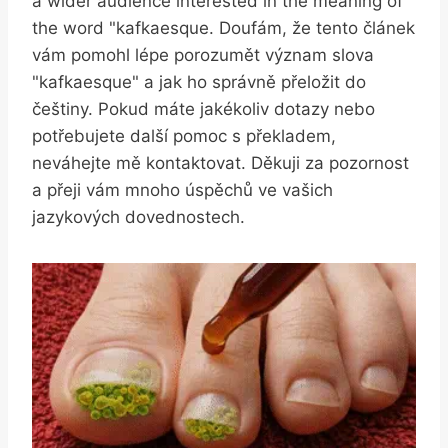
a wider audience interested in the meaning of
the word "kafkaesque. Doufám, že tento článek
vám pomohl lépe porozumět význam slova
"kafkaesque" a jak ho správně přeložit do
češtiny. Pokud máte jakékoliv dotazy nebo
potřebujete další pomoc s překladem,
neváhejte mě kontaktovat. Děkuji za pozornost
a přeji vám mnoho úspěchů ve vašich
jazykových dovednostech.