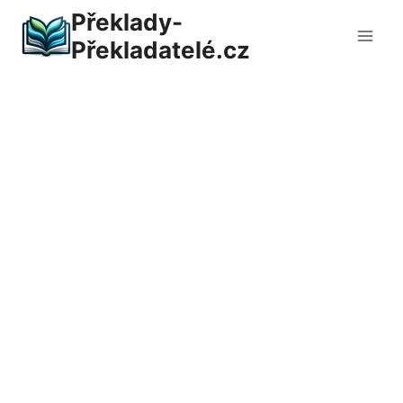
Přeskočit
Překlady-
na
Překladatelé.cz
obsah