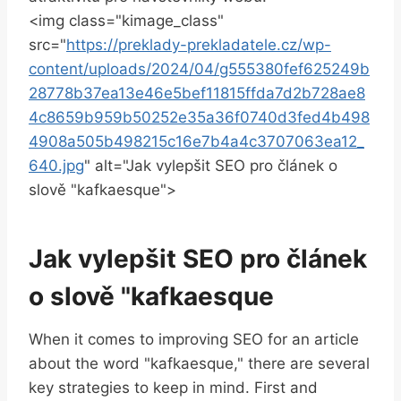
<img class="kimage_class"
src="
https://preklady-prekladatele.cz/wp-
content/uploads/2024/04/g555380fef625249b
28778b37ea13e46e5bef11815ffda7d2b728ae8
4c8659b959b50252e35a36f0740d3fed4b498
4908a505b498215c16e7b4a4c3707063ea12_
640.jpg
" alt="Jak vylepšit SEO pro článek o
slově "kafkaesque">
Jak vylepšit SEO pro článek
o slově "kafkaesque
When it comes to improving SEO for an article
about the word "kafkaesque," there are several
key strategies to keep in mind. First and