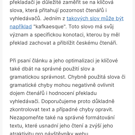
překladači je důležité zaměřit se na klíčová
slova, která přitahují pozornost čtenářů i
vyhledávačů. Jedním z
takových slov může být
například
"kafkaesque". Toto slovo má svůj
význam a specifickou konotaci, kterou by měl
překlad zachovat a přiblížit českému čtenáři.
Při psaní článku a jeho optimalizaci je klíčové
také dbát na správné použití slov a
gramatickou správnost. Chybně použitá slova či
gramatické chyby mohou negativně ovlivnit
dojem čtenářů i hodnocení překladu
vyhledávači. Doporučujeme proto důkladně
zkontrolovat text a případné chyby opravit.
Nezapomeňte také na správné formátování
textu, které usnadní jeho čtení a zvýší jeho
atraktivitu pro návštěvníky webu.