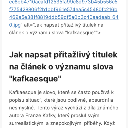
ec8bb4710acafd12535fa99c8d973b45b556c5
f775428806f2b1bbf961e574ea5c45480fc216b
469a5e381f8819ddb59df5a0b3c40aadeab_64
0.jpg
" alt="Jak napsat přitažlivý titulek na
článek o významu slova "kafkaesque"">
Jak napsat přitažlivý titulek
na článek o významu slova
"kafkaesque"
Kafkaesque je slovo, které se často používá k
popisu situací, které jsou podivné, absurdní a
nesmyslné. Tento výraz vychází z díla známého
autora Franze Kafky, který proslul svými
surrealistickými a znepokojivými příběhy. Když