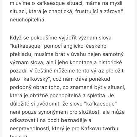
mluvíme o kafkaesque situaci, máme na mysli
situaci, která je chaotická, frustrující a zároveň
neuchopitelná.
Když se pokoušíme vyjádřit význam slova
"kafkaesque" pomocí anglicko-českého
překladu, musíme brát v úvahu nejen samotný
význam slova, ale i jeho konotace a historické
pozadí. V češtině můžeme tento výraz přeložit
jako "kafkovský", což nám dává poněkud
podobný obraz toho, co znamená být v situaci,
která je obtížně pochopitelná a spletitá. Je
důležité si uvědomit, že slovo "kafkaesque"
není pouze synonýmem pro složitost, ale může
odkazovat i na pocit beznaděje a
nespravedlnosti, který je pro Kafkovu tvorbu
typický.