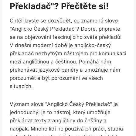
Překladač"? Přečtěte si!
Chtěli byste se‌ dozvědět, co znamená slovo
"Anglicko Český Překladač"?⁣ Dobře, připravte
se na objevování fascinujícího světa překladů!
V dnešní moderní ‌době je anglicko-český
⁢překladač nezbytným nástrojem pro komunikaci
​mezi⁢ angličtinou a⁤ češtinou. Pomáhá nám
překonávat jazykové bariéry​ a umožňuje nám
porozumět a být porozuměni ve všech
situacích.
Význam slova "Anglicko Český⁣ Překladač" ⁤je
jednoduchý: je⁢ to nástroj, který umožňuje⁣
překládat texty ‌z angličtiny ‌do češtiny a
naopak. ‌Mnoho⁤ lidí ho používá při ‌práci, studiu