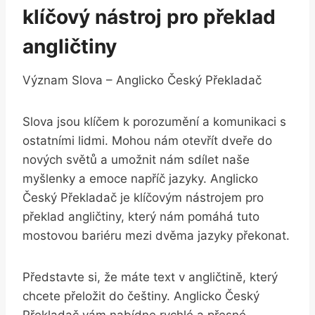
klíčový nástroj pro ‌překlad
angličtiny
Význam Slova – Anglicko Český⁣ Překladač
Slova jsou klíčem k porozumění a komunikaci s
ostatními lidmi. Mohou nám otevřít dveře do​
nových světů a umožnit nám sdílet naše
myšlenky a emoce napříč jazyky. ⁣Anglicko
Český Překladač je klíčovým ⁤nástrojem pro
překlad angličtiny, který nám pomáhá tuto
⁣mostovou bariéru ​mezi dvěma jazyky překonat.
Představte si,​ že máte text‌ v angličtině, který
⁤chcete přeložit​ do češtiny. Anglicko Český
Překladač vám nabídne rychlé a⁢ přesné