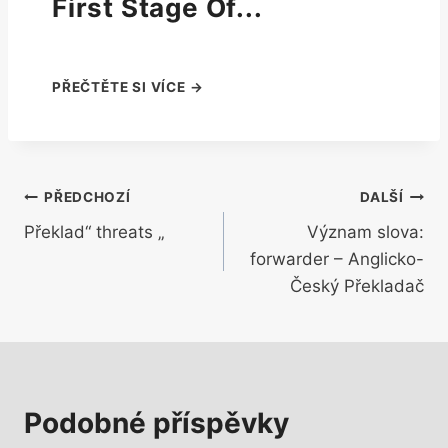
First Stage Of...
Navigace
PŘEDCHOZÍ
DALŠÍ
Překlad“ threats „
Význam slova:
pro
forwarder – Anglicko-
příspěvek
Český Překladač
Podobné příspěvky