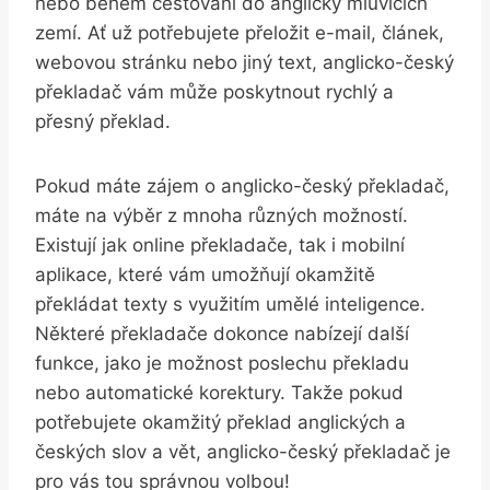
nebo během ⁣cestování do anglicky⁤ mluvících
zemí. Ať už potřebujete ⁢přeložit e-mail, článek,
webovou stránku nebo jiný​ text, anglicko-český
překladač ⁤vám⁢ může poskytnout rychlý a
přesný ⁢překlad.
Pokud⁣ máte zájem o anglicko-český překladač,
máte na výběr z ‌mnoha různých⁣ možností.
Existují ‌jak online‍ překladače,⁤ tak i mobilní
aplikace, které vám umožňují okamžitě ​
překládat​ texty‌ s využitím umělé inteligence.
‌Některé‌ překladače dokonce nabízejí další
funkce, ​jako je možnost poslechu překladu
nebo automatické​ korektury. ​Takže pokud
potřebujete okamžitý překlad anglických ‍a
⁤českých slov a vět, anglicko-český překladač je
pro vás tou‌ správnou volbou!