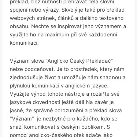
překlad, ​bez ‌nutnosti ⁢přehrávat celá ‌slovní‌
spojení​ nebo výrazy.⁢ Skvělý je také pro ⁢překlad
webových stránek, článků a dalšího‌ textového⁣
obsahu. Nechte se inspirovat‍ jeho významem a‌
využijte ho na maximum při své každodenní
komunikaci.
Význam slova "Anglicko ⁢Český Překladač"
nelze podceňovat. Je ⁢to prostředek, který nám
zjednodušuje život‌ a umožňuje nám​ snadnou ​a
plynulou komunikaci v anglickém jazyce.
Využijte ‍výhod tohoto nástroje a rozšiřte své
jazykové dovednosti ještě dál! Na závěr je
jasné, že‌ správné porozumění a překlad slova
"Význam" ‌ je nezbytné pro každého,⁢ kdo se
snaží komunikovat s českým publikem. S
pomocí anglicko-českého překladače jako ​