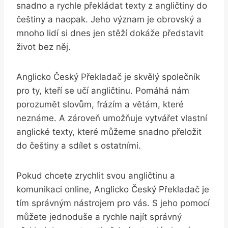
snadno ⁣a rychle překládat texty z angličtiny do
češtiny a naopak. Jeho​ význam je obrovský a
mnoho‍ lidí ⁤si dnes jen stěží dokáže představit
život bez‌ něj.
Anglicko ⁢Český Překladač je skvělý společník
pro ty, kteří se ⁣učí angličtinu. Pomáhá ‌nám
porozumět slovům, frázím a ⁢větám, které‌
neznáme. A⁤ zároveň umožňuje vytvářet vlastní ​
anglické‍ texty, které můžeme snadno přeložit
do ⁣češtiny a sdílet ⁢s ostatními.
Pokud chcete ⁣zrychlit svou angličtinu a
komunikaci online, ‌Anglicko Český Překladač je
⁤tím správným nástrojem⁣ pro vás. ⁤S jeho pomocí
můžete jednoduše a rychle⁤ najít správný