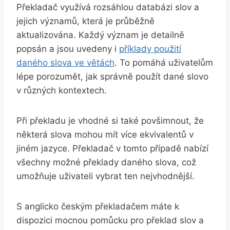
Překladač ⁢využívá‍ rozsáhlou databázi⁤ slov‌ a
jejich významů, která je průběžně
aktualizována. ⁤Každý význam je detailně
popsán a jsou uvedeny i
příklady‌ použití
daného slova ve větách
. To pomáhá uživatelům
lépe ‍porozumět, jak správně použít dané slovo
v různých kontextech.
Při překladu​ je vhodné si také povšimnout, že
některá ​slova ⁤mohou mít více‍ ekvivalentů v
jiném‍ jazyce.⁣ Překladač v tomto případě nabízí
všechny možné⁣ překlady daného slova, což
umožňuje​ uživateli ‍vybrat ten nejvhodnější.
S‍ anglicko⁣ českým překladačem máte k
dispozici mocnou pomůcku pro překlad slov a