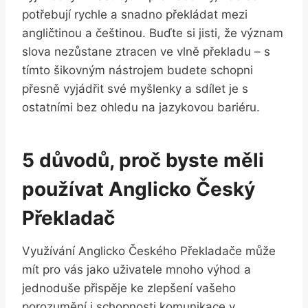
potřebují rychle a snadno překládat mezi
angličtinou a‍ češtinou. Buďte si jisti,⁤ že význam
slova nezůstane ztracen ve vlně překladu – s
tímto ⁣šikovným nástrojem budete‌ schopni⁤
přesně‌ vyjádřit své myšlenky a sdílet je​ s
ostatními bez ​ohledu na jazykovou bariéru.
5 důvodů, proč byste měli
používat Anglicko‌ Český
Překladač
Využívání Anglicko Českého ⁤Překladače může
mít pro​ vás jako uživatele mnoho výhod ‍a
jednoduše přispěje ke zlepšení vašeho
porozumění i schopnosti​ komunikace v