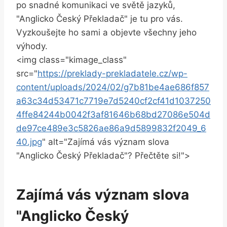
po ​snadné ⁢komunikaci ve světě jazyků,
"Anglicko​ Český Překladač" je tu ‌pro ⁤vás.
Vyzkoušejte⁢ ho ‌sami a objevte všechny jeho
výhody.
<img class="kimage_class"
src="
https://preklady-prekladatele.cz/wp-
content/uploads/2024/02/g7b81be4ae686f857
a63c34d53471c7719e7d5240cf2cf41d1037250
4ffe84244b0042f3af81646b68bd27086e504d
de97ce489e3c5826ae86a9d5899832f2049_6
40.jpg
" alt="Zajímá vás význam slova ⁣
"Anglicko Český Překladač"? Přečtěte⁤ si!">
Zajímá ⁤vás význam slova
"Anglicko Český