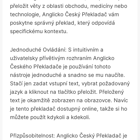
přeložit věty z⁣ oblasti‍ obchodu, medicíny nebo
technologie, Anglicko Český Překladač vám
poskytne ⁤správný překlad, který odpovídá
specifickému kontextu.
Jednoduché Ovládání: S⁤ intuitivním a
uživatelsky přívětivým rozhraním ​Anglicko
Českého⁣ Překladače je ‌používání tohoto
⁤nástroje jednoduché a‍ snadno se mu naučíte.
Stačí jen zadat vstupní text, vybrat požadovaný
jazyk a kliknout na ⁣tlačítko přeložit. Přeložený
text je okamžitě zobrazen na obrazovce. ​Navíc‍
je tento překladač dostupný ⁤online, ⁣takže si ho‍
můžete⁤ použít⁣ kdykoli a kdekoli.
Přizpůsobitelnost: Anglicko Český Překladač je