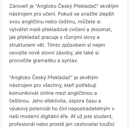
Zároveň je "Anglicko Český Překladač" skvělým
nástrojem pro⁢ učení. Pokud ​se snažíte zlepšit
svou angličtinu nebo ⁢češtinu, můžete ‍si
vytvářet malé překladové cvičení ⁤a zkoumat,
jak překladač pracuje‌ s různými slovy a
strukturami⁣ vět. ‍Tímto⁣ způsobem si nejen
osvojíte nové slovní zásoby, ‌ale⁤ také si
procvičíte gramatiku a syntax.
"Anglicko Český Překladač" je skvělým​
nástrojem pro všechny, kteří‍ potřebují
‍komunikovat online mezi angličtinou⁢ a
⁤češtinou. Jeho efektivita, úspora času a
výukový​ potenciál ho ‍činí nepostradatelným v
naší⁤ moderní digitální éře. ⁣Ať už‍ jste⁢ student,
profesionál nebo prostě ‍jen cestovatel toužící