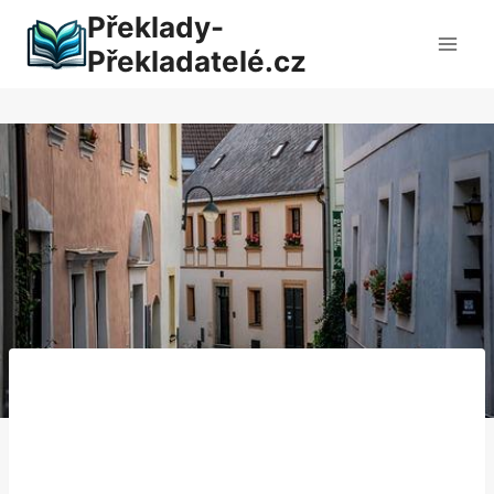
Přeskočit
Překlady-
na
Překladatelé.cz
obsah