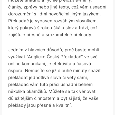
články, zprávy⁤ nebo jiné​ texty, což vám usnadní
dorozumění s lidmi hovořícími jiným⁣ jazykem.⁤
Překladač je vybaven⁤ rozsáhlým ‌slovníkem,
který pokrývá širokou škálu⁢ slov a‍ frází, což
zajišťuje ‍přesné a srozumitelné překlady.
Jedním z hlavních důvodů, proč byste mohli
využívat "Anglicko Český Překladač" ve své
online komunikaci, je efektivita a časová
úspora. Nemusíte se již ⁤dlouhé‌ minuty snažit
překládat jednotlivá slova či vety sami,
překladač vám tuto práci usnadní během
několika okamžiků. Můžete se tak věnovat
důležitějším činnostem ⁣a být si jisti, že vaše
překlady jsou přesné ‍a⁤ kvalitní.