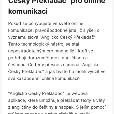
Český ⁣Překladač" pro ‍online
komunikaci
Pokud se‌ pohybujete ⁣ve světě online
komunikace,​ pravděpodobně jste‌ již slyšeli o
významu slova⁢ "Anglicko Český Překladač".
Tento⁣ technologický nástroj ​se stal‌
nepostradatelným ‌pro mnoho lidí, kteří se
potřebují dorozumět mezi angličtinou a
češtinou. Co tedy⁣ přesně znamená "Anglicko⁤
Český Překladač" a jak byste ‍ho ⁢mohli využít ve
své každodenní online komunikaci?
"Anglicko Český Překladač" ​ je webová
aplikace, která umožňuje překládat texty a věty
z angličtiny do ⁢češtiny a naopak. S jejím pomocí
‍můžete snadno a rychle přeložit​ e-maily,