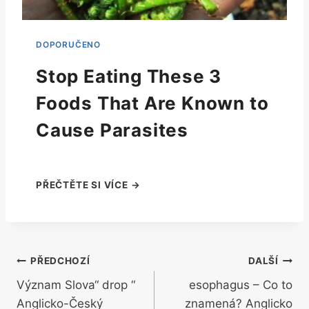
Stop Eating These 3
Foods That Are Known to
Cause Parasites
Navigace
PŘEDCHOZÍ
DALŠÍ
Význam Slova“ drop “
esophagus – Co to
pro
Anglicko-Český
znamená? Anglicko