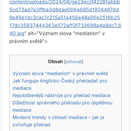
content/uploads/2024/06/ge23eccf42281abbb
5cd73ad7a3ffba3d8dae006e685d1924487dd
8a49e1dc3cac7c215a51a456e48a90e2516b25
17dc35937444363e572aff3f732698a4a8dc7_6
40.jpg
" alt="Význam slova "mediation" v
právním světě">
Obsah
[
schovat
]
Význam slova "mediation" v právním světě
Jak funguje ‍Anglicko-Český⁢ překladač pro
mediace
Nejoblíbenější nástroje pro překlad mediace
Důležitost správného‌ překladu pro úspěšnou
mediace
Moderní trendy ⁢v⁣ oblasti mediace – jak je
ovlivňuje překlad