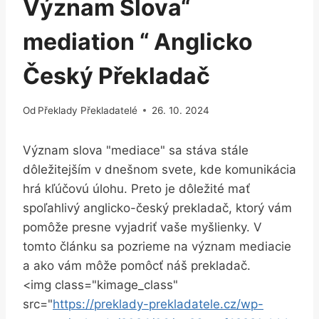
Význam Slova“
mediation “ Anglicko
Český Překladač
Od
Překlady Překladatelé
26. 10. 2024
Význam slova "mediace" sa‍ stáva stále
dôležitejším v dnešnom svete, ⁣kde komunikácia
hrá kľúčovú úlohu. Preto je dôležité mať
spoľahlivý anglicko-český prekladač, ⁣ktorý vám
pomôže presne vyjadriť vaše myšlienky. V
tomto článku sa pozrieme na význam mediacie
a ako vám môže pomôcť náš prekladač.
<img‌ class="kimage_class"
src="
https://preklady-prekladatele.cz/wp-