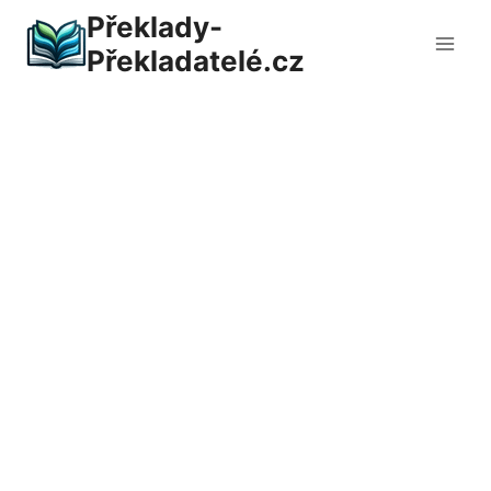
Přeskočit
Překlady-
na
Překladatelé.cz
obsah