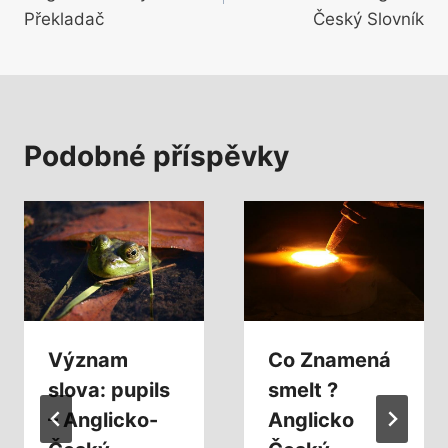
příspěvek
Překladač
Český Slovník
Podobné příspěvky
Význam
Co Znamená
slova: pupils
smelt ?
– Anglicko-
Anglicko