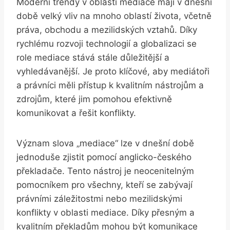
Moderní‌ trendy v oblasti mediace mají v dnešní
‌době ⁣velký vliv na mnoho oblastí života, včetně
práva, obchodu a mezilidských vztahů. Díky
rychlému rozvoji technologií a globalizaci⁣ se
role mediace stává stále důležitější a
vyhledávanější. Je proto ‍klíčové, aby‍ mediátoři
a právníci měli přístup k ⁤kvalitním​ nástrojům a⁢
zdrojům, které jim pomohou efektivně
komunikovat ⁣a řešit konflikty.
Význam slova „mediace“ lze v dnešní době
jednoduše zjistit pomocí anglicko-českého
⁣překladače. Tento ⁢nástroj je neocenitelným
pomocníkem pro všechny, kteří se zabývají
právními záležitostmi nebo mezilidskými
konflikty v oblasti mediace. Díky přesným​ a ​
kvalitním překladům mohou​ být komunikace