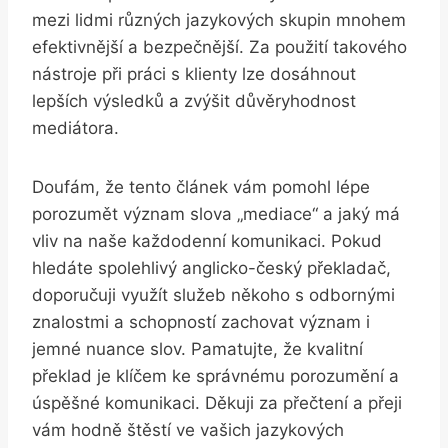
mezi lidmi různých⁤ jazykových skupin mnohem
efektivnější a bezpečnější. Za použití takového
nástroje při práci s klienty ‍lze ​dosáhnout
lepších výsledků a‌ zvýšit důvěryhodnost
mediátora.
Doufám, že tento článek vám ‍pomohl lépe
⁣porozumět význam slova​ „mediace“ a jaký má ​
vliv na naše každodenní komunikaci. ⁣Pokud
hledáte spolehlivý anglicko-český překladač,
doporučuji využít služeb někoho s ​odbornými
znalostmi a‌ schopností zachovat význam i
jemné nuance​ slov. Pamatujte, že kvalitní
překlad je klíčem ke⁤ správnému porozumění ⁤a
úspěšné komunikaci. Děkuji za přečtení a přeji
vám hodně štěstí ve vašich jazykových