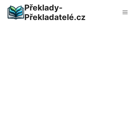
Přeskočit
Překlady-
na
Překladatelé.cz
obsah