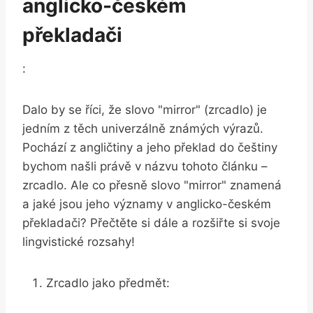
anglicko-českém ​
překladači
:
Dalo by‌ se říci, že slovo‌ "mirror" ⁣(zrcadlo) je
jedním z těch univerzálně známých⁢ výrazů.
Pochází ​z angličtiny‍ a ⁤jeho překlad do‍ češtiny
bychom našli‍ právě v názvu tohoto článku –
zrcadlo.⁢ Ale ⁢co přesně⁤ slovo "mirror" ​znamená
a‌ jaké jsou‍ jeho významy​ v‍ anglicko-českém
překladači? Přečtěte si dále ‌a ‌rozšiřte si svoje
lingvistické rozsahy!
Zrcadlo jako předmět: