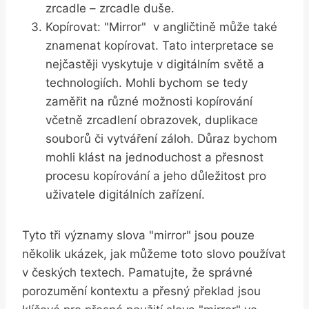
zrcadle ⁢– zrcadle‌ duše.
Kopírovat: "Mirror" ​ v angličtině může také
znamenat kopírovat. Tato interpretace ⁤se
nejčastěji‍ vyskytuje v digitálním světě a‌
technologiích. Mohli​ bychom ​se tedy
‍zaměřit⁣ na⁤ různé možnosti kopírování
⁣včetně ⁢zrcadlení‌ obrazovek, duplikace
⁤souborů či vytváření záloh. Důraz ⁤bychom
mohli⁣ klást na jednoduchost a‌ přesnost
procesu kopírování ‍a jeho důležitost pro
uživatele ⁤digitálních‍ zařízení.
Tyto‍ tři významy ​slova "mirror" jsou pouze
několik ukázek, jak ⁤můžeme toto slovo ​používat
v českých textech. Pamatujte, že správné
porozumění kontextu a‌ přesný ⁢překlad ​jsou