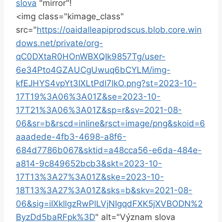
slova
"mirror"!
<img class="kimage_class" ‍
src="
https://oaidalleapiprodscus.blob.core.win
dows.net/private/org-
qC0DXtaR0HOnWBXQIk9857Tg/user-
6e34Pto4GZAUCgUwuq6bCYLM/img-
kfEJHYS4vpYt3IXLtPdl7lkO.png?st=2023-10-
17T19%3A06%3A01Z&se=2023-10-
17T21%3A06%3A01Z&sp=r&sv=2021-08-
06&sr=b&rscd=inline&rsct=image/png&skoid=6
aaadede-4fb3-4698-a8f6-
684d7786b067&sktid=a48cca56-e6da-484e-
a814-9c849652bcb3&skt=2023-10-
17T13%3A27%3A01Z&ske=2023-10-
18T13%3A27%3A01Z&sks=b&skv=2021-08-
06&sig=iIXkllgzRwPlLVjNIgqdFXK5jXVBODN%2
ByzDd5baRFpk%3D
" alt="Význam slova