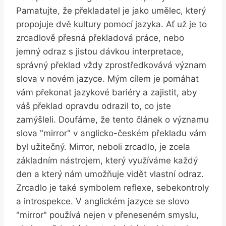
Pamatujte, že překladatel je‌ jako‌ umělec,⁢ který
propojuje dvě ⁢kultury pomocí ‍jazyka. ⁣Ať ⁢už je to
zrcadlově ‍přesná ‍překladová práce, ‌nebo
jemný odraz ‌s jistou dávkou interpretace,
‌správný⁢ překlad vždy zprostředkovává ​význam
slova v novém‌ jazyce. ‌Mým cílem je pomáhat
⁢vám překonat jazykové bariéry‍ a zajistit, aby‌
váš překlad opravdu odrazil to, ‍co jste
zamýšleli. Doufáme, že⁣ tento článek o významu
slova "mirror" v ​anglicko-českém překladu ⁣vám
byl užitečný. Mirror,⁢ neboli zrcadlo, je ‌zcela
základním nástrojem, který​ využíváme každý
den ⁣a který nám ‌umožňuje vidět vlastní ⁣odraz.
Zrcadlo je také⁢ symbolem reflexe, sebekontroly‍
a ⁢introspekce. V ‍anglickém​ jazyce se ⁤slovo
"mirror" používá nejen ​v přeneseném smyslu,