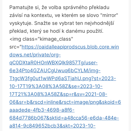
Pamatujte si, ‌že volba správného překladu
závisí‌ na ‌kontextu, ⁢ve kterém se ‍slovo "mirror" ​
vyskytuje. Snažte se vybrat ten nejvhodnější
překlad, ⁤který​ se⁢ hodí k danému​ použití.
<img class="kimage_class"
src="
https://oaidalleapiprodscus.blob.core.win
dows.net/private/org-
qC0DXtaR0HOnWBXQIk9857Tg/user-
6e34Pto4GZAUCgUwuq6bCYLM/img-
TtgcW3fg0ut1wWPd6aSTjahU.png?st=2023-
10-17T19%3A08%3A58Z&se=2023-10-
17T21%3A08%3A58Z&sp=r&sv=2021-08-
06&sr=b&rscd=inline&rsct=image/png&skoid=6
aaadede-4fb3-4698-a8f6-
684d7786b067&sktid=a48cca56-e6da-484e-
a814-9c849652bcb3&skt=2023-10-