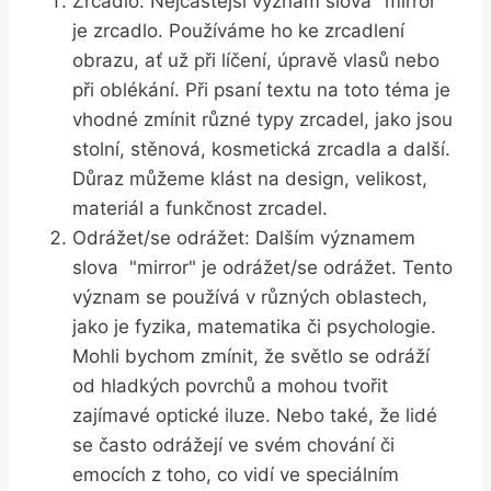
Zrcadlo: Nejčastější ‍význam slova "mirror"
je zrcadlo. Používáme ho ‌ke zrcadlení
obrazu, ať už při​ líčení, úpravě vlasů⁢ nebo⁣
při oblékání. Při ‌psaní textu ​na toto téma je
vhodné zmínit různé​ typy zrcadel, ‌jako ⁣jsou
​stolní, stěnová, ⁢kosmetická ⁢zrcadla a další.‌
Důraz můžeme klást na design, velikost,
⁣materiál ⁣a funkčnost zrcadel.
Odrážet/se odrážet: Dalším⁣ významem
slova ​ "mirror" je⁣ odrážet/se⁤ odrážet. Tento
význam se používá v různých ⁣oblastech,
jako je⁤ fyzika, matematika ‍či psychologie.
⁤Mohli bychom zmínit,​ že ‍světlo⁢ se ‍odráží
od ‍hladkých povrchů ⁤a mohou tvořit
⁢zajímavé optické iluze. Nebo také,‌ že lidé
se často odrážejí ve svém chování​ či⁢
emocích z toho, co⁣ vidí​ ve speciálním‍