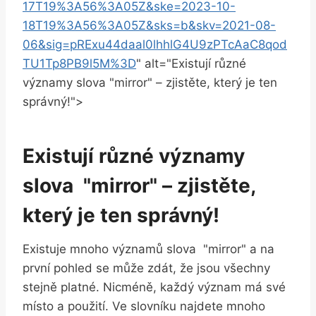
17T19%3A56%3A05Z&ske=2023-10-
18T19%3A56%3A05Z&sks=b&skv=2021-08-
06&sig=pRExu44daal0lhhlG4U9zPTcAaC8qod
TU1Tp8PB9l5M%3D
" alt="Existují ⁣různé
významy ⁣slova "mirror" – zjistěte, který ‍je ten
správný!">
Existují různé významy
slova ⁢ "mirror" – zjistěte,
který je ten správný!
Existuje ⁢mnoho významů slova ‍ "mirror" a na
první‌ pohled se může⁣ zdát, že jsou všechny
stejně platné. Nicméně, každý význam má své
místo‍ a použití. Ve slovníku najdete mnoho