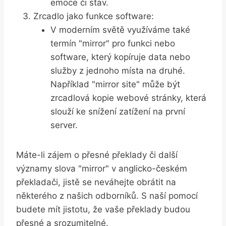
emoce‌ či stav.
Zrcadlo ⁢jako funkce⁤ software:
V‍ moderním ​světě využíváme také​
termín "mirror" pro funkci nebo ​
software, ‍který kopíruje data ‍nebo
služby z jednoho ⁤místa na druhé.
Například​ "mirror⁢ site" může ​být
zrcadlová kopie webové ⁢stránky, ⁣která
slouží ⁣ke snížení​ zatížení‍ na první
server.
Máte-li zájem ‍o přesné překlady či další
významy⁤ slova "mirror" v anglicko-českém⁤
překladači,⁢ jistě se ‌neváhejte obrátit na
některého ​z našich odborníků. S naší pomocí
budete ⁢mít⁣ jistotu, že​ vaše překlady budou
přesné a⁢ srozumitelné.