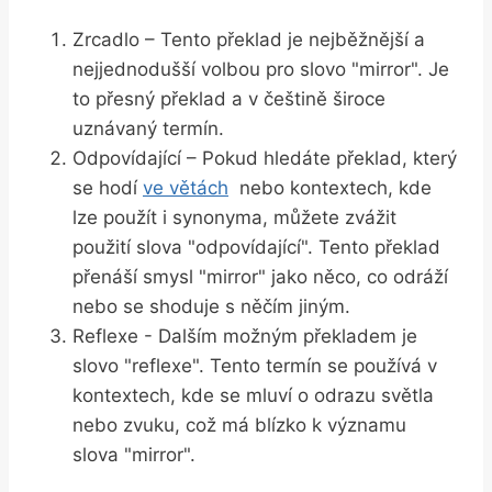
Zrcadlo – Tento překlad je nejběžnější‍ a
nejjednodušší‍ volbou⁣ pro slovo "mirror". Je
to přesný ⁢překlad a v ​češtině ⁢široce
uznávaný‍ termín.
Odpovídající – Pokud hledáte překlad, který
‌se hodí
ve větách
​ nebo⁤ kontextech, kde
lze použít i synonyma, ​můžete zvážit
‍použití ⁣slova "odpovídající". ⁣Tento překlad
přenáší smysl "mirror" jako něco, co⁢ odráží
nebo ⁢se shoduje ‍s něčím jiným.
Reflexe ⁤- Dalším⁣ možným překladem je
slovo‌ "reflexe". Tento termín se‍ používá v
kontextech, ⁤kde se mluví o odrazu‍ světla
nebo zvuku, což má‍ blízko k významu
slova‌ "mirror".