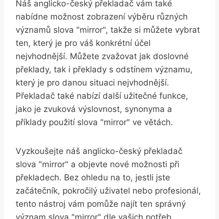
Náš anglicko-český překladač‌ vám také
nabídne možnost‌ zobrazení výběru různých
významů slova "mirror", takže si můžete ⁤vybrat​
ten, který ​je‌ pro váš konkrétní účel
nejvhodnější. Můžete​ zvažovat jak ‌doslovné ​
překlady, tak i⁣ překlady s odstínem ⁤významu,
který je pro danou situaci ⁤nejvhodnější.⁢
Překladač také nabízí další užitečné funkce,⁤
jako je ⁤zvuková výslovnost,⁢ synonyma a
příklady použití slova "mirror" ve větách.
Vyzkoušejte náš anglicko-český překladač
⁣slova⁤ "mirror" a objevte nové možnosti při
překladech.⁢ Bez​ ohledu na to, ‍jestli⁢ jste
⁤začátečník, pokročilý uživatel nebo profesionál,
tento nástroj vám pomůže‌ najít ten ‌správný
význam slova "mirror" dle vašich potřeb.