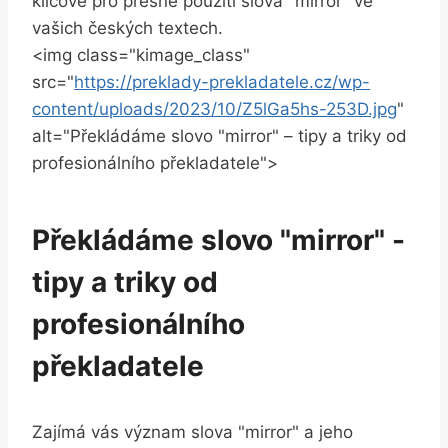
klíčové pro přesné ‌použití slova "mirror" ⁣ve
vašich českých ‍textech.
<img class="kimage_class"
src="
https://preklady-prekladatele.cz/wp-
content/uploads/2023/10/Z5lGa5hs-253D.jpg
"
alt="Překládáme slovo‍ "mirror" – tipy a triky od
profesionálního ⁣překladatele">
Překládáme slovo "mirror" ​-
tipy⁤ a triky od
profesionálního
překladatele
Zajímá⁢ vás význam slova "mirror" a jeho