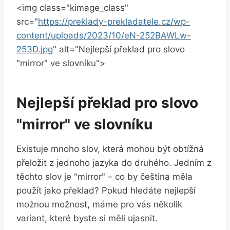
<img class="kimage_class" ⁤
src="
https://preklady-prekladatele.cz/wp-
content/uploads/2023/10/eN-252BAWLw-
253D.jpg
" ‍alt="Nejlepší překlad pro slovo
"mirror" ​ve‍ slovníku">
Nejlepší ⁢překlad pro slovo
"mirror" ve ​slovníku
Existuje mnoho​ slov, která mohou být obtížná
přeložit z ‍jednoho jazyka do ​druhého. Jedním⁤ z
‌těchto‍ slov je "mirror" – co‌ by čeština měla
použít jako ⁣překlad? Pokud⁢ hledáte nejlepší
možnou možnost, máme‍ pro ⁣vás několik
variant, které byste ‍si měli ujasnit.