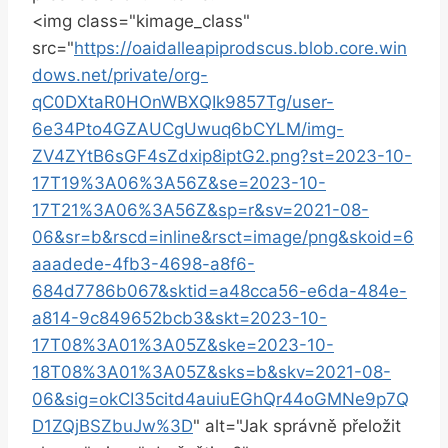
<img class="kimage_class"
‌src="
https://oaidalleapiprodscus.blob.core.win
dows.net/private/org-
qC0DXtaR0HOnWBXQIk9857Tg/user-
6e34Pto4GZAUCgUwuq6bCYLM/img-
ZV4ZYtB6sGF4sZdxip8iptG2.png?st=2023-10-
17T19%3A06%3A56Z&se=2023-10-
17T21%3A06%3A56Z&sp=r&sv=2021-08-
06&sr=b&rscd=inline&rsct=image/png&skoid=6
aaadede-4fb3-4698-a8f6-
684d7786b067&sktid=a48cca56-e6da-484e-
a814-9c849652bcb3&skt=2023-10-
17T08%3A01%3A05Z&ske=2023-10-
18T08%3A01%3A05Z&sks=b&skv=2021-08-
06&sig=okCI35citd4auiuEGhQr44oGMNe9p7Q
D1ZQjBSZbuJw%3D
" alt="Jak správně přeložit