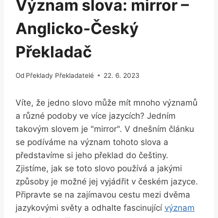
Význam slova: mirror –
Anglicko-Český
Překladač
Od
Překlady Překladatelé
22. 6. 2023
Víte, ‍že jedno⁢ slovo může mít mnoho významů
a různé podoby ve více ⁤jazycích? Jedním
takovým slovem je "mirror".​ V dnešním článku
se podíváme⁣ na význam tohoto‌ slova⁢ a
představíme‌ si jeho překlad do češtiny.⁢
Zjistíme, jak se ​toto slovo ⁢používá a ‌jakými‍
způsoby je možné⁣ jej vyjádřit ​v českém jazyce.
Připravte se ⁢na zajímavou cestu‍ mezi dvěma‍
jazykovými světy a odhalte fascinující
význam