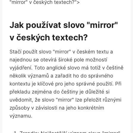
"mirror" ‌v​ českých⁣ textech?">
Jak používat slovo "mirror"
⁣v‍ českých textech?
Stačí ⁣použít slovo "mirror" v českém⁣ textu a⁢
najednou ⁣se otevírá široké pole možností
vyjádření. Toto anglické slovo má totiž v ‌češtině
několik významů⁤ a zařadit⁤ ho‌ do správného​
kontextu je klíčové⁢ pro jeho správné použití. Při
překladu zejména do češtiny⁤ je ​důležité si
uvědomit, že ​slovo "mirror" lze přeložit⁤ různými‌
způsoby ​v závislosti ‌na jeho konkrétním
významu.