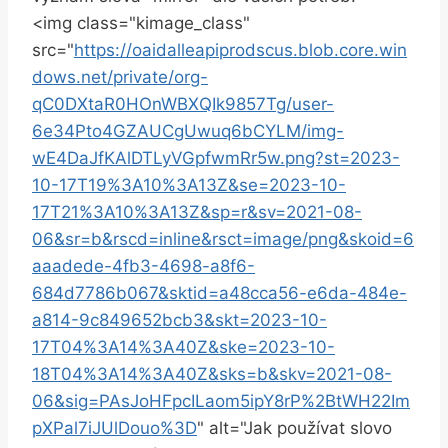
<img class="kimage_class" ​
src="
https://oaidalleapiprodscus.blob.core.win
dows.net/private/org-
qC0DXtaR0HOnWBXQIk9857Tg/user-
6e34Pto4GZAUCgUwuq6bCYLM/img-
wE4DaJfKAlDTLyVGpfwmRr5w.png?st=2023-
10-17T19%3A10%3A13Z&se=2023-10-
17T21%3A10%3A13Z&sp=r&sv=2021-08-
06&sr=b&rscd=inline&rsct=image/png&skoid=6
aaadede-4fb3-4698-a8f6-
684d7786b067&sktid=a48cca56-e6da-484e-
a814-9c849652bcb3&skt=2023-10-
17T04%3A14%3A40Z&ske=2023-10-
18T04%3A14%3A40Z&sks=b&skv=2021-08-
06&sig=PAsJoHFpcILaom5ipY8rP%2BtWH22Im
pXPal7iJUlDouo%3D
" alt="Jak používat ⁢slovo ​