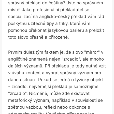
správný ⁤překlad do ⁣češtiny? ‌Jste na ​správném
místě! Jako‍ profesionální překladatel se‍
specializací ⁢na anglicko-český překlad ⁤vám rád
poskytnu užitečné tipy a ⁢triky, které vám
pomohou překonat‌ jazykovou ​bariéru​ a přeložit
toto⁤ slovo přesně a přirozeně.
Prvním důležitým faktem je, že ⁤slovo "mirror" v
⁢angličtině znamená​ nejen "zrcadlo", ale mnoho
dalších významů. Při ⁣překladu ‌je ‍tedy nutné vzít
⁤v úvahu kontext ⁢a vybrat správný ‍význam‍ pro
danou situaci. Pokud se jedná o ‌fyzický objekt
‌- zrcadlo, nejvěrnější ‌překlad je samozřejmě​
"zrcadlo". Nicméně, může ⁣zde existovat
metaforický význam, například v souvislosti ‍se
‌zpětnou ‌vazbou, reflexí nebo dokonce ⁢s⁢
odrazením reality. ‌Ve těchto případech lze