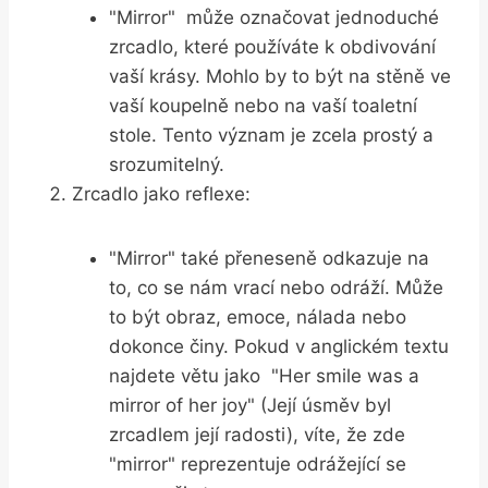
"Mirror" ⁣ může⁢ označovat jednoduché
⁢zrcadlo, ⁢které používáte⁢ k obdivování
‌vaší krásy. Mohlo by ⁢to⁤ být na stěně⁢ ve
vaší koupelně nebo ⁢na vaší toaletní
stole. Tento význam je zcela prostý a
srozumitelný.
Zrcadlo⁢ jako⁤ reflexe:
"Mirror" také přeneseně odkazuje na
‌to, co se ‍nám vrací nebo odráží. ‍Může
to být obraz, emoce, nálada nebo
dokonce ⁣činy. Pokud v anglickém textu
najdete větu jako ‍ "Her smile was ⁤a
mirror of ​her joy" (Její úsměv byl
zrcadlem její⁤ radosti), víte, ⁢že zde ​
"mirror" ⁤reprezentuje⁣ odrážející‌ se⁤