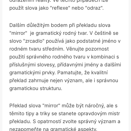
použít slova jako "reflexe" nebo​ "odraz".
Dalším důležitým bodem ‌při překladu ⁤slova
"mirror" ⁣ je gramatický⁤ rodný tvar. V češtině se
slovo "zrcadlo" používá jako podstatné jméno v​
rodném tvaru středním. Věnujte pozornost
použití‍ správného rodného‌ tvaru⁤ v kombinaci ​s
příslušnými slovesy, přídavnými‌ jmény a dalšími
⁤gramatickými prvky. Pamatujte, že kvalitní
⁢překlad zahrnuje⁢ nejen význam, ale i‍ správnou
gramatickou‌ strukturu.
Překlad slova "mirror" může být ‍náročný, ale​ s
těmito​ tipy a triky se stanete⁣ opravdovým mistr‍
překladu. S opatrností ⁤zvolte‌ správný význam a
nezapomeňte​ na‍ gramatické ‌aspekty.