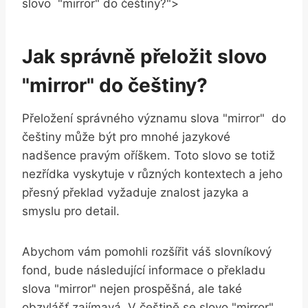
slovo ​ "mirror" do češtiny?">
Jak správně přeložit slovo
"mirror" do češtiny?
Přeložení⁣ správného významu​ slova "mirror" ‍ do
češtiny může být ​pro ⁢mnohé jazykové
nadšence pravým oříškem. Toto⁤ slovo se‍ totiž​
nezřídka vyskytuje v⁣ různých ‌kontextech a jeho
přesný překlad vyžaduje znalost jazyka‌ a
smyslu ⁤pro detail.‌
Abychom vám ‌pomohli rozšířit váš ‌slovníkový
fond,‌ bude následující informace o překladu
slova "mirror" nejen ‌prospěšná, ale také
obzvlášť⁤ zajímavá. V češtině se slovo‍ "mirror" ⁣