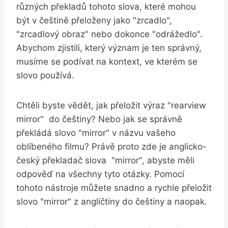
‍různých⁣ překladů tohoto slova,⁣ které mohou‍
být ‌v⁣ češtině přeloženy jako "zrcadlo",
"zrcadlový‍ obraz" nebo dokonce "odrážedlo".
Abychom zjistili, který význam je‌ ten ‌správný,
musíme se podívat ‌na kontext, ve kterém se
slovo používá.
Chtěli byste‍ vědět, jak přeložit výraz‍ "rearview⁢
mirror" ⁣ do ⁤češtiny? Nebo jak se správně
překládá slovo "mirror" ⁤v názvu vašeho
oblíbeného filmu? Právě⁤ proto‌ zde je anglicko-
český překladač ⁣slova ⁣ "mirror", abyste měli‍
odpověď na všechny tyto otázky. Pomocí
‌tohoto nástroje můžete ‍snadno ⁤a‍ rychle přeložit
slovo "mirror" z angličtiny do češtiny⁤ a naopak.