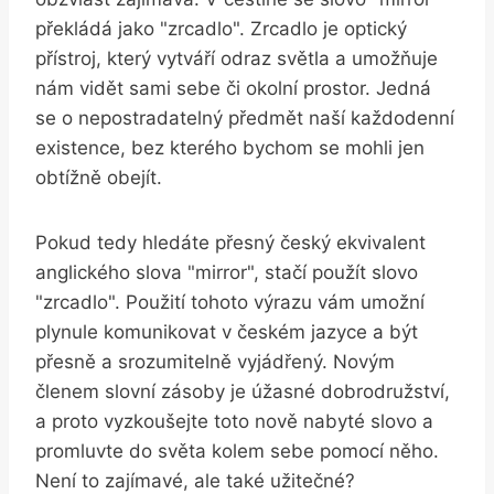
překládá jako "zrcadlo". Zrcadlo je‍ optický
přístroj, který⁤ vytváří odraz‍ světla a umožňuje
‍nám ‌vidět sami sebe ‌či okolní prostor. ​Jedná
se ⁣o nepostradatelný předmět naší každodenní
existence, bez kterého ⁣bychom se mohli jen ​
obtížně obejít.
Pokud tedy hledáte⁣ přesný český‌ ekvivalent
anglického slova "mirror", ⁤stačí použít⁢ slovo
"zrcadlo". ⁤Použití tohoto výrazu vám ​umožní
plynule ​komunikovat v ​českém jazyce⁣ a být
přesně a srozumitelně vyjádřený. Novým
členem slovní zásoby je ⁢úžasné ⁣dobrodružství,
a proto vyzkoušejte toto ‌nově nabyté slovo ‍a
promluvte ⁣do ​světa kolem sebe ​pomocí něho.
Není to zajímavé, ale také užitečné?