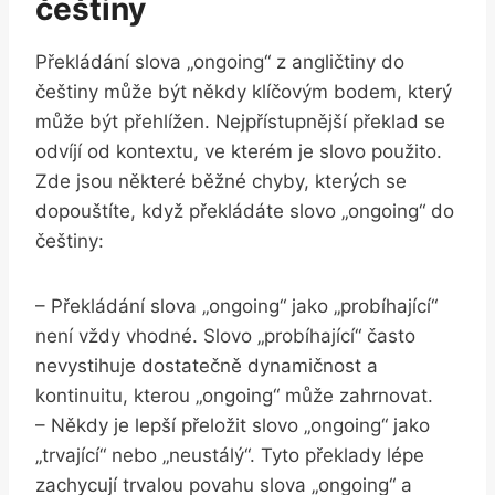
češtiny
Překládání slova „ongoing“ z angličtiny do
češtiny může být někdy klíčovým bodem, který
může být přehlížen. Nejpřístupnější překlad se
odvíjí od kontextu, ve kterém je slovo použito.
Zde jsou některé běžné chyby, kterých se
dopouštíte, když překládáte slovo „ongoing“ do
češtiny:
– Překládání slova „ongoing“ jako „probíhající“
není vždy vhodné. Slovo „probíhající“ často
nevystihuje dostatečně dynamičnost a
kontinuitu, kterou „ongoing“ může zahrnovat.
– Někdy je lepší přeložit slovo „ongoing“ jako
„trvající“ nebo „neustálý“. Tyto překlady lépe
zachycují trvalou povahu slova „ongoing“ a