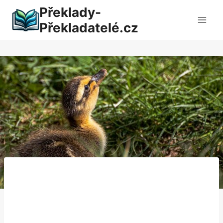
Přeskočit
Překlady-
na
Překladatelé.cz
obsah