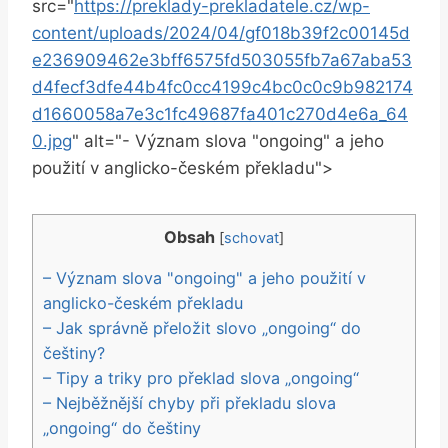
src="
https://preklady-prekladatele.cz/wp-
content/uploads/2024/04/gf018b39f2c00145d
e236909462e3bff6575fd503055fb7a67aba53
d4fecf3dfe44b4fc0cc4199c4bc0c0c9b982174
d1660058a7e3c1fc49687fa401c270d4e6a_64
0.jpg
" alt="- Význam slova "ongoing" a jeho
použití v anglicko-českém překladu">
Obsah
[
schovat
]
– Význam slova "ongoing" a jeho použití v
anglicko-českém překladu
– Jak správně přeložit slovo „ongoing“ do
češtiny?
– Tipy a triky pro překlad slova „ongoing“
– Nejběžnější chyby při překladu slova
„ongoing“ do češtiny