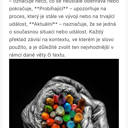
– označuje něco, co se neustále odehrává nebo
pokračuje, **Probíhající** – upozorňuje na
proces, který je stále ve vývoji nebo na trvající
událost, **Aktuální** – naznačuje, že se jedná
o současnou situaci nebo událost. Každý
překlad závisí na kontextu, ve kterém je slovo
použito, a je důležité zvolit ten nejvhodnější v
rámci dané věty či textu.