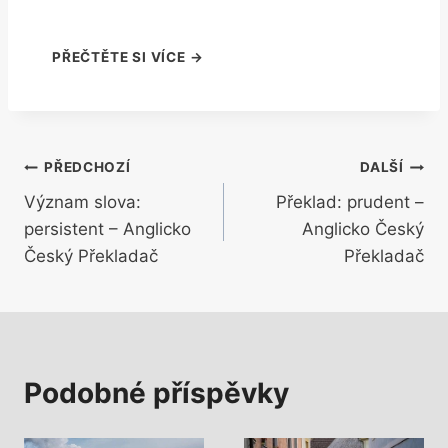
Navigace
PŘEDCHOZÍ
DALŠÍ
Význam slova:
Překlad: prudent –
pro
persistent – Anglicko
Anglicko Český
příspěvek
Český Překladač
Překladač
Podobné příspěvky