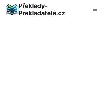
Přeskočit
Překlady-
na
Překladatelé.cz
obsah