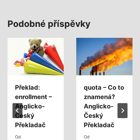
Podobné příspěvky
Překlad:
quota – Co to
enrollment –
znamená?
Anglicko-
Anglicko-
Český
Český
Překladač
Překladač
Od
Od