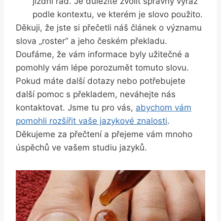
jízdní řád. Je důležité zvolit správný výraz
podle kontextu, ve kterém je slovo použito.
Děkuji, že jste si přečetli náš článek o významu
slova „roster“ a jeho českém překladu.
Doufáme, že vám informace byly užitečné a
pomohly vám lépe porozumět tomuto slovu.
Pokud máte další dotazy nebo potřebujete
další pomoc s překladem, neváhejte nás
kontaktovat. Jsme tu pro vás,
abychom vám
pomohli rozšířit vaše jazykové znalosti
.
Děkujeme za přečtení a přejeme vám mnoho
úspěchů ve vašem studiu jazyků.