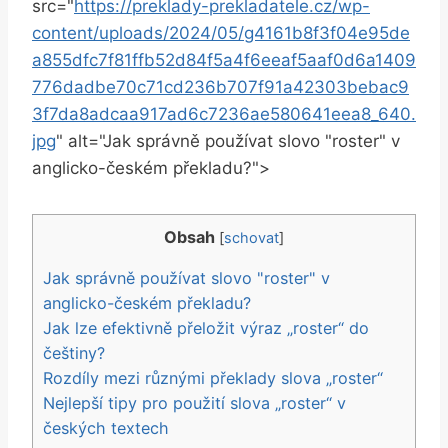
src="
https://preklady-prekladatele.cz/wp-
content/uploads/2024/05/g4161b8f3f04e95de
a855dfc7f81ffb52d84f5a4f6eeaf5aaf0d6a1409
776dadbe70c71cd236b707f91a42303bebac9
3f7da8adcaa917ad6c7236ae580641eea8_640.
jpg
" alt="Jak správně používat slovo "roster" v
anglicko-českém překladu?">
Obsah
[
schovat
]
Jak správně používat slovo "roster" v
anglicko-českém překladu?
Jak lze efektivně přeložit výraz „roster“ do
češtiny?
Rozdíly mezi různými překlady slova „roster“
Nejlepší tipy pro použití slova „roster“ v
českých textech