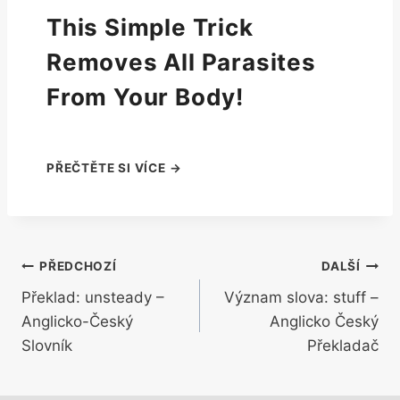
This Simple Trick
Removes All Parasites
From Your Body!
Navigace
PŘEDCHOZÍ
DALŠÍ
Překlad: unsteady –
Význam slova: stuff –
pro
Anglicko-Český
Anglicko Český
příspěvek
Slovník
Překladač