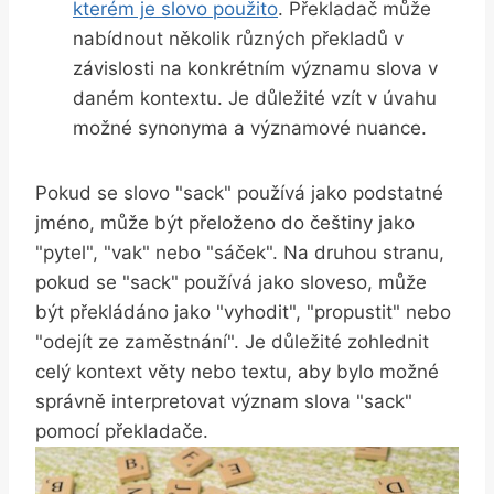
kterém je slovo použito
. Překladač může
nabídnout několik různých překladů v
závislosti na konkrétním významu slova v
daném kontextu. Je důležité vzít v úvahu
možné synonyma a významové nuance.
Pokud se slovo "sack" používá jako podstatné
jméno, může být přeloženo do češtiny jako
"pytel", "vak" nebo "sáček". Na druhou stranu,
pokud se "sack" používá jako sloveso, může
být překládáno jako "vyhodit", "propustit" nebo
"odejít ze zaměstnání". Je důležité zohlednit
celý kontext věty nebo textu, aby bylo možné
správně interpretovat význam slova "sack"
pomocí překladače.