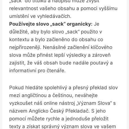
„sack“ do titulků a nadpisů může zvýšit
relevantnost vašeho obsahu a pomoci vyššímu
umístění ve vyhledávačích.
Používejte slovo „sack“ organicky:
Je
důležité, aby bylo slovo „sack“ použito v
kontextu a bylo začleněno do obsahu co
nejpřirozeněji. Nenásilné začlenění klíčového
slova může přinést lepší výsledky a zároveň
zajistit, že váš obsah bude nadále poutavý a
informativní pro čtenáře.
Pokud hledáte spolehlivý a přesný překlad slov
mezi angličtinou a češtinou, neváhejte
vyzkoušet náš online nástroj „Význam Slova“ s
názvem Anglicko Český Překladač. S jeho
pomocí můžete rychle a jednoduše přeložit
texty a získat správný význam slova ve vašem