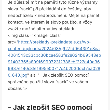
Je důležité mít na paměti tyto různé významy
slova "sack" při překládání do češtiny, aby
nedocházelo k nedorozumění. Mějte na paměti
kontext, ve kterém je slovo použito, a vždy
zvažte možné alternativy překladu.
<img class="kimage_class"
src="
https://preklady-prekladatele.cz/wp-
content/uploads/2024/03/g927fd064391e8ea
4061543c33cbc30bcae583fe28024b69543eb
91403365a809f6999723f2386cbf222a40a36
9937e140c8fe1995e00717c4b203ddcf7ea028
0_640.jpg
" alt="- Jak zlepšit SEO pomocí
správného použití slova "sack" ve vašem
obsahu">
– Jak zlepšit SEO pomocí