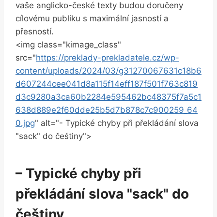
vaše anglicko-české texty budou doručeny
cílovému publiku s maximální jasností a
přesností.
<img class="kimage_class"
src="
https://preklady-prekladatele.cz/wp-
content/uploads/2024/03/g31270067631c18b6
d607244cee041d8a115f14eff187f501f763c819
d3c9280a3ca60b2284e595462bc48375f7a5c1
638d889e2f60dde25b5d7b878c7c900259_64
0.jpg
" alt="- Typické chyby při překládání slova
"sack" do češtiny">
– Typické chyby při
překládání slova "sack" do
češtiny