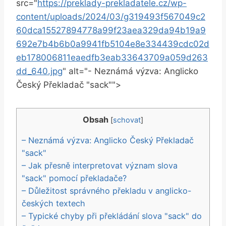
src="
https://preklady-prekladatele.cz/wp-
content/uploads/2024/03/g319493f567049c2
60dca15527894778a99f23aea329da94b19a9
692e7b4b6b0a9941fb5104e8e334439cdc02d
eb178006811eaedfb3eab33643709a059d263
dd_640.jpg
" alt="- Neznámá výzva: Anglicko
Český Překladač "sack"">
Obsah
[
schovat
]
– Neznámá výzva: Anglicko Český Překladač
"sack"
– Jak přesně interpretovat význam slova
"sack" pomocí překladače?
– Důležitost správného překladu v anglicko-
českých textech
– Typické chyby při překládání slova "sack" do