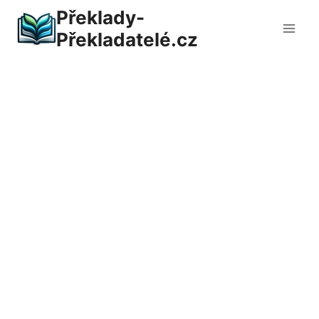
Přeskočit
Překlady-
na
Překladatelé.cz
obsah