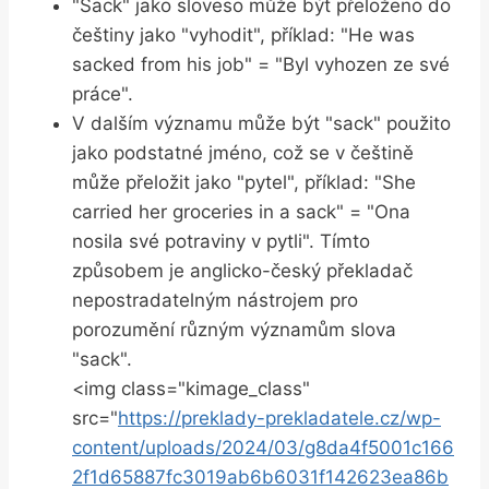
"Sack" jako sloveso může být přeloženo do
češtiny jako "vyhodit", příklad: "He was
sacked from his job" = "Byl vyhozen ze své
práce".
V dalším významu může být "sack" použito
jako podstatné jméno, což se v češtině
může přeložit jako "pytel", příklad: "She
carried her groceries in a sack" = "Ona
nosila své potraviny v pytli". Tímto
způsobem je anglicko-český překladač
nepostradatelným nástrojem pro
porozumění různým významům slova
"sack".
<img class="kimage_class"
src="
https://preklady-prekladatele.cz/wp-
content/uploads/2024/03/g8da4f5001c166
2f1d65887fc3019ab6b6031f142623ea86b