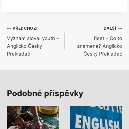
Navigace
PŘEDCHOZÍ
DALŠÍ
Význam slova: youth –
fleet – Co to
pro
Anglicko Český
znamená? Anglicko
příspěvek
Překladač
Český Překladač
Podobné příspěvky