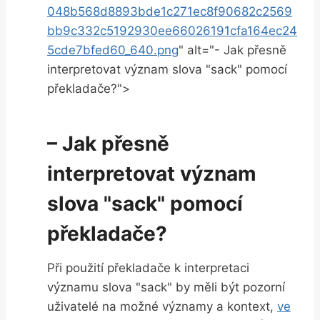
048b568d8893bde1c271ec8f90682c2569
bb9c332c5192930ee66026191cfa164ec24
5cde7bfed60_640.png
" alt="- Jak přesně
interpretovat význam slova "sack" pomocí
překladače?">
– Jak přesně
interpretovat význam
slova "sack" pomocí
překladače?
Při použití překladače k interpretaci
významu slova "sack" by měli být pozorní
uživatelé na možné významy a kontext,
ve