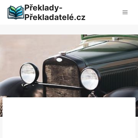
Přeskočit
Překlady-
na
Překladatelé.cz
obsah