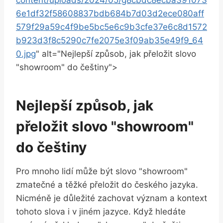
6e1df32f58608837bdb684b7d03d2ece080aff
579f29a59c4f9be5bc5e6c9b3cfe37e6c8d1572
b923d3f8c5290c7fe2075e3f09ab35e49f9_64
0.jpg
" alt="Nejlepší způsob, jak přeložit slovo
"showroom" do češtiny">
Nejlepší způsob, jak
přeložit slovo "showroom"
do češtiny
Pro mnoho lidí může být slovo "showroom"
zmatečné a těžké přeložit do českého jazyka.
Nicméně je důležité zachovat význam a kontext
tohoto slova i v jiném jazyce. Když hledáte