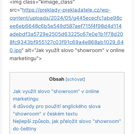
<img class="kimage_class"
src="
https://preklady-prekladatele.cz/wp-
content/uploads/2024/05/g445ececfc1abe98c
ee6eb6648c6b5e549d587aef715f4f98d4d114
adebdf3a5729e2505d63225c67e0e1b1f78d20
8fc9343bf955127c03f91c69a4e868ab1029_64
0.jpg
" alt="Jak využít slovo "showroom" v online
marketingu">
Obsah
[
schovat
]
Jak využít slovo "showroom" v online
marketingu
4 důvody pro použití anglického slova
"showroom" v českém textu
Nejlepší způsob, jak přeložit slovo "showroom"
do češtiny