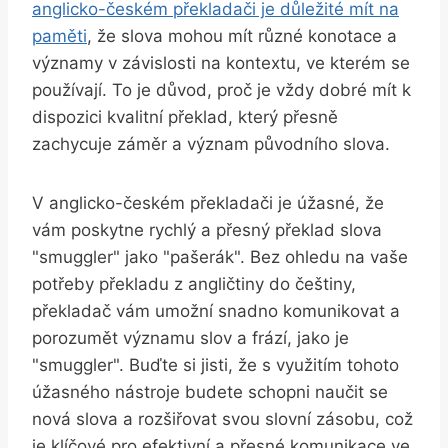
anglicko-českém překladači je důležité mít na
paměti
, že slova mohou mít různé konotace a
významy v závislosti na kontextu, ve kterém se
používají. To je důvod, proč je vždy dobré mít k
dispozici kvalitní překlad, který přesně
zachycuje záměr a význam původního slova.
V anglicko-českém překladači je úžasné, že
vám poskytne rychlý a přesný překlad slova
"smuggler" jako "pašerák". Bez ohledu na vaše
potřeby překladu z angličtiny do češtiny,
překladač vám umožní snadno komunikovat a
porozumět významu slov a frází, jako je
"smuggler". Buďte si jisti, že s využitím tohoto
úžasného nástroje budete schopni naučit se
nová slova a rozšiřovat svou slovní zásobu, což
je klíčové pro efektivní a přesné komunikace ve