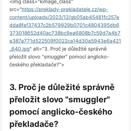
<img class="kimage_class"
src="
https://preklady-prekladatele.cz/wp-
content/uploads/2023/12/gb05ab45481fc257e
dda8faf37437c2b579929b0701c4804395db6
373018652d40ac738bc9ea6808b7c59d7a4b7
e387a771d522509f0022ca14d30a5943e6a421
_640.jpg
" alt="3. Proč je důležité správně
přeložit slovo "smuggler" pomocí anglicko-
českého překladače?">
3. Proč je důležité správně
přeložit slovo "smuggler"
pomocí anglicko-českého
překladače?