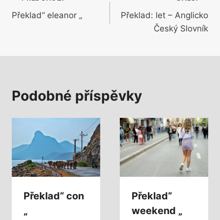
Navigace
Překlad“ eleanor „
Překlad: let – Anglicko
pro
Český Slovník
příspěvek
Podobné příspěvky
Překlad“ con
Překlad“
„
weekend „