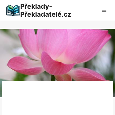
Přeskočit
Překlady-
na
Překladatelé.cz
obsah