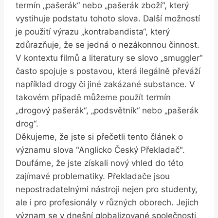
termín „pašerák“ nebo „pašerák zboží“, který
vystihuje podstatu tohoto slova. Další možností
je použití výrazu „kontrabandista“, který
zdůrazňuje, že se jedná o nezákonnou činnost.
V kontextu filmů a literatury se slovo „smuggler“
často spojuje s postavou, která ilegálně převáží
například drogy či jiné zakázané substance. V
takovém případě můžeme použít termín
„drogový pašerák“, „podsvětník“ nebo „pašerák
drog“.
Děkujeme, že jste si přečetli tento článek o
významu slova "Anglicko Český Překladač".
Doufáme, že jste získali nový vhled do této
zajímavé problematiky. Překladače jsou
nepostradatelnými nástroji nejen pro studenty,
ale i pro profesionály v různých oborech. Jejich
význam se v dnešní globalizované společnosti