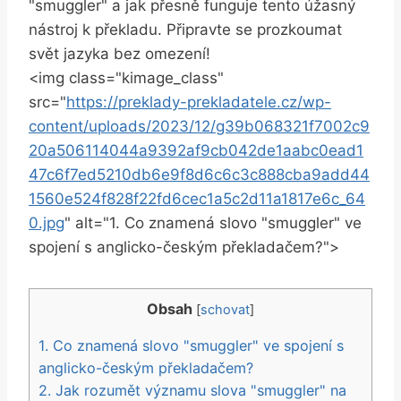
"smuggler" a jak přesně funguje tento úžasný
nástroj k překladu. Připravte se prozkoumat
svět jazyka bez omezení!
<img class="kimage_class"
src="
https://preklady-prekladatele.cz/wp-
content/uploads/2023/12/g39b068321f7002c9
20a506114044a9392af9cb042de1aabc0ead1
47c6f7ed5210db6e9f8d6c6c3c888cba9add44
1560e524f828f22fd6cec1a5c2d11a1817e6c_64
0.jpg
" alt="1. Co znamená slovo "smuggler" ve
spojení s anglicko-českým překladačem?">
Obsah
[
schovat
]
1. Co znamená slovo "smuggler" ve spojení s
anglicko-českým překladačem?
2. Jak rozumět významu slova "smuggler" na