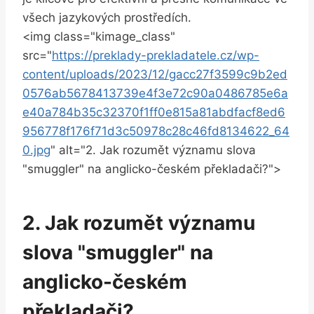
všech jazykových prostředích.
<img class="kimage_class"
src="
https://preklady-prekladatele.cz/wp-
content/uploads/2023/12/gacc27f3599c9b2ed
0576ab5678413739e4f3e72c90a0486785e6a
e40a784b35c32370f1ff0e815a81abdfacf8ed6
956778f176f71d3c50978c28c46fd8134622_64
0.jpg
" alt="2. Jak rozumět významu slova
"smuggler" na anglicko-českém překladači?">
2. Jak rozumět významu
slova "smuggler" na
anglicko-českém
překladači?