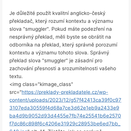
Je důležité použít kvalitní anglicko-český
překladač, který rozumí kontextu a významu
slova "smuggler". Pokud máte podezření na
nesprávný překlad, měli byste se obrátit na
odborníka na překlad, který správně porozumí
kontextu a významu tohoto slova. Správný
překlad slova "smuggler" je zásadní pro
zachování přesnosti a srozumitelnosti vašeho
textu.
<img class="kimage_class"
src="
https://preklady-prekladatele.cz/wp-
content/uploads/2023/12/g57f42413ca39f0c97
3107eda30559f4d68a7ce3d62e1eb9a2433e9
ba4d9b9052d93d4455e7fb74e25541b6e2570
f7dc86c898f6c4206e31929c28953be6ed7bb_