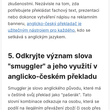
zkušenostmi. Nezávisle na tom, zda
potřebujete překládat fachový text, prezentaci
nebo dokonce vytváření nápisu na reklamním
banneru,
anglicko-český překladač je
užitečným nástrojem pro každého
, kdo se
setkává s anglickým jazykem.
5. Odkryjte význam slova
"smuggler" a jeho využití v
anglicko-českém překladu
Smuggler je slovo anglického původu, které má
v češtině svůj překlad jako "pašerák". Tato
slovní kombinace odkazuje na osobu, která se
podílí na ilegálním převážení zboží či osob přes