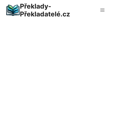
Přeskočit
Překlady-
na
Překladatelé.cz
obsah