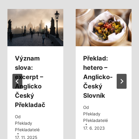
Význam
Překlad:
slova:
hetero –
excerpt –
Anglicko-
Anglicko
Český
Český
Slovník
Překladač
Od
Překlady
Od
Překladatelé
Překlady
17. 6. 2023
Překladatelé
17. 11. 2025