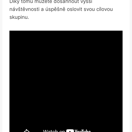
Díky tomu můžete dosáhnout vyšší
návštěvnosti a úspěšně oslovit svou cílovou
skupinu.