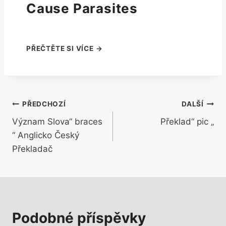
Cause Parasites
Navigace
PŘEDCHOZÍ
DALŠÍ
Význam Slova“ braces
Překlad“ pic „
pro
“ Anglicko Český
příspěvek
Překladač
Podobné příspěvky