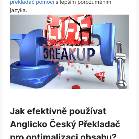
překladač pomoci
s lepším porozuměním
jazyka.
Jak efektivně používat
Anglicko Český Překladač
pro optimalizaci obsahu?