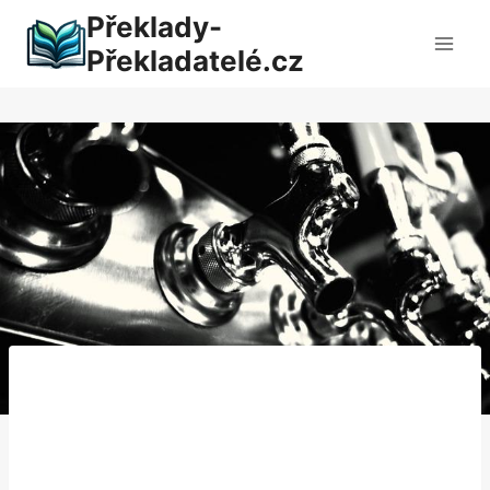
Přeskočit
Překlady-
na
Překladatelé.cz
obsah