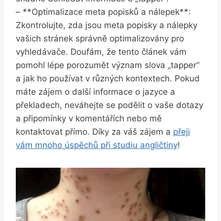
– **Optimalizace meta popisků ​a nálepek**:
Zkontrolujte, ‌zda jsou meta popisky a nálepky
vašich stránek správně ⁣optimalizovány pro
vyhledávače. Doufám, že tento článek vám
pomohl lépe porozumět význam slova „tapper“
a ​jak ho používat‍ v různých kontextech. Pokud
máte zájem o další informace o jazyce a
překladech, neváhejte se podělit o vaše dotazy
a připomínky v komentářích ‍nebo mě
kontaktovat přímo. Díky za ‍váš zájem a
přeji
vám mnoho úspěchů při studiu angličtiny
!