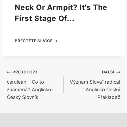
Neck Or Armpit? It's The
First Stage Of...
Navigace
PŘEDCHOZÍ
DALŠÍ
cerulean – Co to
Význam Slova“ radical
pro
znamená? Anglicko-
“ Anglicko Český
příspěvek
Český Slovník
Překladač