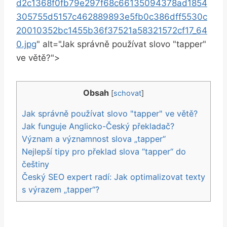
d2c1368f0fb79e297f68c66135094378ad1854
305755d5157c462889893e5fb0c386dff5530c
20010352bc1455b36f37521a58321572cf17_64
0.jpg
" ‍alt="Jak správně používat slovo "tapper"
ve větě?">
Obsah
[
schovat
]
Jak správně používat slovo "tapper" ve větě?
Jak funguje Anglicko-Český překladač?
Význam a‍ významnost ⁢slova „tapper“
Nejlepší tipy pro překlad slova ⁢“tapper“ do
češtiny
Český ​SEO expert radí: Jak optimalizovat texty
s výrazem „tapper“?