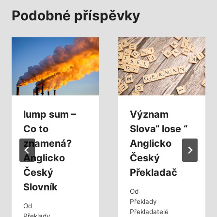
Podobné příspěvky
lump sum –
Význam
Co to
Slova“ lose “
znamená?
Anglicko
Anglicko
Český
Český
Překladač
Slovník
Od
Překlady
Od
Překladatelé
Překlady