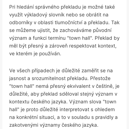
Pri hledání ‌správného překladu je možné​ také
využít výkladový slovník nebo se‍ obrátit na
odborníky ‍v oblasti tlumočníctví a překladu. Tak⁣
se můžeme ujistit, že zachováváme původní
význam a funkci ‍termínu "town hall". Překlad by
měl být přesný a zároveň respektovat​ kontext,
ve⁢ kterém je používán.
Ve všech případech je důležité zaměřit se na
⁢jasnost a srozumitelnost překladu. Přestože
"town hall" ⁤nemá přesný ekvivalent⁢ v⁤ češtině, je
důležité,⁤ aby překlad sděloval stejný význam v
kontextu českého jazyka. Význam⁤ slova "town
hall" je proto důležité interpretovat s ohledem
na​ konkrétní situaci, a ​to v souladu s pravidly a
zakotvenými⁣ významy českého jazyka.