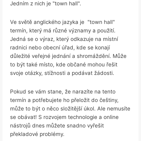
Jedním z nich je "town ⁢hall".
Ve​ světě anglického jazyka je ⁢ "town hall"
termín, který má ⁤různé⁢ významy a​ použití.
⁤Jedná ​se o ‍výraz, který‌ odkazuje na místní
radnici nebo‌ obecní úřad, kde⁣ se konají
důležité⁢ veřejné jednání a shromáždění. Může
to být také místo, ⁤kde‍ občané mohou řešit
svoje otázky, stížnosti a podávat⁢ žádosti.
Pokud ⁢se vám stane, že ‌narazíte na tento
termín​ a ⁤potřebujete ho přeložit​ do češtiny,
může to být o něco⁤ složitější úkol. Ale⁤ nemusíte
se obávat! S rozvojem technologie a online
nástrojů dnes ‍můžete snadno vyřešit
překladové problémy.