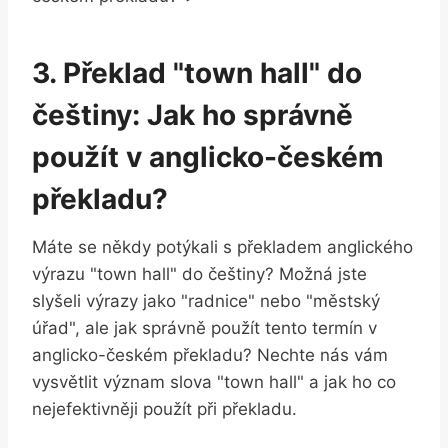
3. Překlad "town hall" do
češtiny: Jak ho​ správně
použít v​ anglicko-českém
překladu?
Máte se někdy potýkali s​ překladem anglického
výrazu "town hall" ⁢do češtiny? Možná ⁢jste
slyšeli⁢ výrazy jako "radnice" nebo "městský
úřad", ale jak správně použít tento termín v
anglicko-českém překladu? Nechte nás vám‌
vysvětlit⁢ význam⁣ slova "town⁣ hall" a jak ho‍ co
nejefektivněji⁤ použít při ‌překladu.