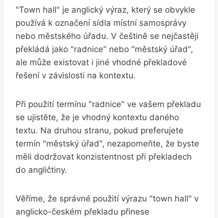
"Town hall" je anglický výraz, který se obvykle
používá ‍k‍ označení sídla​ místní samosprávy
nebo městského úřadu. V češtině ‍se⁤ nejčastěji
‌překládá ⁤jako⁣ "radnice" nebo "městský úřad",
ale může existovat i jiné vhodné překladové
‌řešení v‌ závislosti na kontextu.
Při použití termínu "radnice" ve ⁤vašem překladu
se⁣ ujistěte,‌ že je vhodný kontextu daného
textu. Na ⁣druhou stranu, pokud preferujete
termín⁤ "městský‌ úřad", nezapomeňte,⁣ že‌ byste⁣
měli dodržovat konzistentnost⁢ při překladech
do angličtiny.
Věříme, že ‌správné ⁤použití ⁢výrazu "town hall" ‍v
anglicko-českém překladu přinese