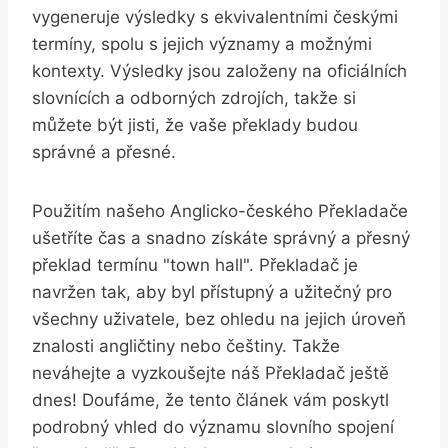
vygeneruje výsledky⁤ s⁤ ekvivalentními českými
termíny, spolu s jejich významy a možnými
kontexty. Výsledky‍ jsou založeny na‌ oficiálních
slovnících a odborných ‍zdrojích,⁢ takže si
můžete být ⁤jisti, že ⁤vaše překlady budou
správné a přesné.
Použitím‌ našeho⁣ Anglicko-českého‌ Překladače
ušetříte čas a snadno‍ získáte ‍správný a přesný
překlad termínu "town​ hall". Překladač je
navržen ​tak, aby byl přístupný a užitečný ⁣pro
všechny uživatele, bez ohledu na jejich úroveň
⁢znalosti angličtiny nebo češtiny. Takže
neváhejte a⁢ vyzkoušejte náš⁢ Překladač ⁣ještě
dnes! Doufáme, že tento článek⁤ vám ‍poskytl
podrobný vhled do významu ⁣slovního​ spojení ⁣