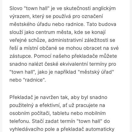
Slovo "town hall" je ve skutečnosti anglickým
výrazem, ‍který se používá pro označení
městského úřadu nebo radnice. Tato budova
slouží jako centrum města, kde se konají
veřejné schůze,‌ administrativní záležitosti se
řeší​ a místní občané se mohou obracet na své​
zástupce. Pomocí ‍našeho překladače můžete
snadno ‍nalézt české ekvivalentní termíny pro
"town hall", jako je například "městský​ úřad" ‍
nebo "radnice".
Překladač je navržen‍ tak, aby byl snadno
použitelný ⁣a ‌efektivní, ať už pracujete na
osobním počítači, tabletu nebo ⁢mobilním
telefonu. ‌Stačí⁣ zadat ⁤termín "town hall" do ​
vyhledávacího pole ⁣a ​překladač automaticky ​