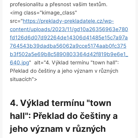
profesionalitu ⁢a přesnost vašim textům.
<img class="kimage_class"
src="
https://preklady-prekladatele.cz/wp-
content/uploads/2023/11/gd10a26356963e780
fd126d6d07d92264de14306d41485e15c7a97a
764543b39dadba56062a9cce5174aab0fc375
b3f502a5e69b8c5890803364d42f819b9e6e1_
640.jpg
" ‌ alt="4. Výklad termínu "town hall":
⁢Překlad do⁢ češtiny⁤ a jeho význam ⁤v ⁢různých
situacích">
4.​ Výklad termínu "town
hall": Překlad do češtiny⁤ a
jeho význam ⁤v různých