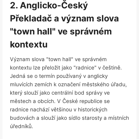
2. Anglicko-Český
Překladač a význam⁢ slova
"town hall" ve‍ správném‌
kontextu
Význam ⁣slova "town hall" ve správném
kontextu lze​ přeložit jako "radnice" ⁤v češtině.
Jedná⁤ se o termín používaný v anglicky
mluvících zemích k označení ‍městského ⁣úřadu,
který slouží jako centrální bod ⁤správy ve
⁢městech a obcích. V České ⁤republice se
radnice ‌nachází⁢ většinou ⁤v ⁤historických
budovách a slouží jako sídlo starosty a místních
úředníků.