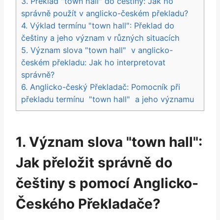
3. Překlad "town hall" do češtiny: Jak ho​
správně použít v​ anglicko-českém překladu?
4.​ Výklad termínu "town hall": Překlad do
češtiny⁤ a jeho význam ⁤v různých situacích
5. Význam slova "town hall" ⁤ v anglicko-
českém překladu: Jak ho ⁣interpretovat
správně?
6. Anglicko-český Překladač: Pomocník⁣ při
překladu termínu ⁤ "town hall" ⁢ a jeho významu
1.‍ Význam slova "town hall":
Jak přeložit správně do
češtiny s pomocí‌ Anglicko-
Českého Překladače?