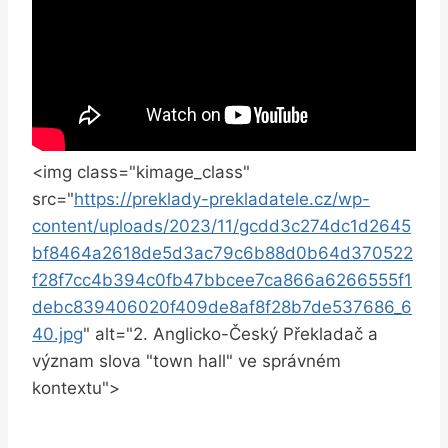
<img class="kimage_class"
src="
https://preklady-prekladatele.cz/wp-
content/uploads/2023/11/gcdd3c274dc1d2645
bf8464a2618de5d3ac79c6b88d0b64d370522
f28f7cc4b394c0fb47bbcee7ca866a6266555f1
debc839406020f409de8af8f28b7de537686_6
40.jpg
" alt="2. Anglicko-Český⁣ Překladač ‍a
význam slova "town hall" ve správném
kontextu">