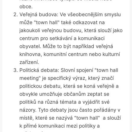
obce.
Veřejná budova: Ve všeobecnějším‍ smyslu
‍může "town​ hall" také‌ odkazovat na ​
jakoukoli veřejnou ‍budovu, která slouží jako
centrum pro setkávání a komunikaci⁣
obyvatel. Může to​ být například ‌veřejná
knihovna, komunitní ⁣centrum⁢ nebo ⁣kulturní
zařízení.
Politická debata: Slovní spojení "town hall
meeting" je⁢ specifický výraz, který značí
politickou‍ debatu, ​která se koná‍ veřejně a‍
obvykle umožňuje⁤ občanům​ zeptat se
politiků na různá ‍témata a vyjádřit své
názory. Tyto ‌debaty jsou často pořádány v
místě, které ‍se nazývá "town hall" ⁤ a slouží
k přímé⁣ komunikaci mezi politiky ⁤a