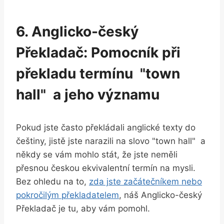
6. Anglicko-český
Překladač: Pomocník⁣ při
překladu termínu ⁤ "town
hall" ⁢ a jeho významu
Pokud ​jste často překládali anglické texty ‍do
češtiny, jistě jste narazili na slovo⁣ "town hall" ⁤ a
někdy se vám⁤ mohlo stát, že jste neměli
přesnou českou ekvivalentní termín na mysli.⁣
Bez ohledu​ na to,‌
zda‍ jste začátečníkem⁢ nebo
pokročilým ⁤překladatelem
, náš Anglicko-český
Překladač je tu, ​aby vám ‌pomohl. ‌