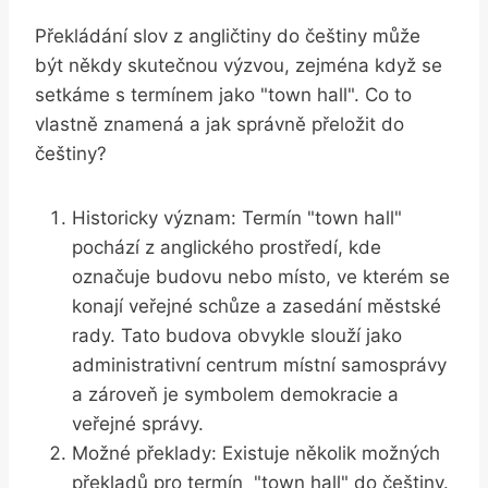
Překládání slov ‍z angličtiny do‍ češtiny může
být někdy skutečnou ​výzvou, zejména když se
setkáme s termínem jako "town ⁤hall". Co to
vlastně znamená a jak ⁢správně přeložit‌ do⁤
češtiny?
Historicky význam: Termín "town hall"
pochází z anglického⁢ prostředí, kde
označuje budovu nebo místo, ve ⁤kterém se
konají‍ veřejné schůze a zasedání městské‌
rady. ⁣Tato budova obvykle slouží jako
administrativní centrum místní samosprávy‌
a ‌zároveň je ⁣symbolem demokracie ⁢a
veřejné správy.
Možné ⁢překlady: Existuje několik možných
překladů pro termín ‌ "town hall" do češtiny.