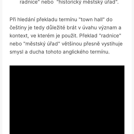
radnice" nebo ‌ "historický⁢ městský úřad".
Při hledání překladu termínu "town⁣ hall" do
češtiny je ‍tedy důležité brát v úvahu význam a
kontext, ve kterém ⁤je použit. Překlad "radnice"
nebo "městský úřad" většinou přesně vystihuje​
smysl ​a ⁣ducha tohoto anglického termínu.