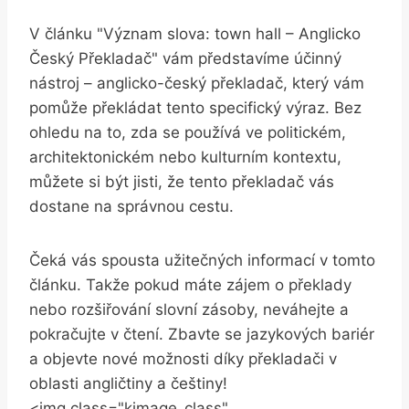
V článku "Význam slova: town hall – Anglicko
Český⁤ Překladač" vám představíme⁤ účinný
nástroj – anglicko-český překladač, který vám
pomůže překládat tento specifický ​výraz. ⁣Bez
ohledu na‍ to, zda se používá ve⁣ politickém,‍
architektonickém nebo kulturním kontextu,
můžete si ⁣být jisti, že tento překladač vás
‍dostane na správnou‍ cestu.
Čeká vás spousta ‌užitečných informací v tomto
článku. Takže pokud máte zájem o překlady​
nebo rozšiřování slovní zásoby, ‌neváhejte a
pokračujte v čtení. Zbavte se⁤ jazykových bariér
⁤a ‍objevte nové ​možnosti díky překladači v
oblasti angličtiny a češtiny!
<img class="kimage_class" ‌