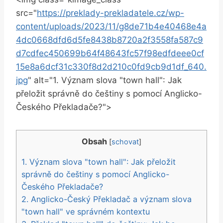
src="
https://preklady-prekladatele.cz/wp-
content/uploads/2023/11/g8de71b4e40468e4a
4dc0668dfd6d5fe8438b8720a2f3558fa587c9
d7cdfec450699b64f48643fc57f98edfdeee0cf
15e8a6dcf31c330f8d2d210c0fd9cb9d1df_640.
jpg
" alt="1.⁤ Význam slova "town hall": Jak⁤
přeložit správně do češtiny s pomocí ⁣Anglicko-
Českého Překladače?">
Obsah
[
schovat
]
1.‍ Význam slova "town hall": Jak přeložit
správně do češtiny s pomocí‌ Anglicko-
Českého Překladače?
2. Anglicko-Český Překladač a význam⁢ slova
"town hall" ve‍ správném‌ kontextu