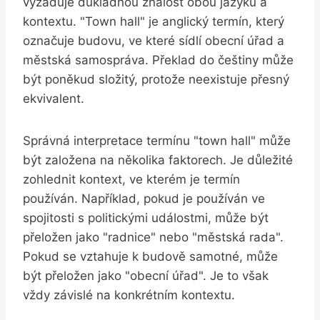
vyžaduje důkladnou znalost obou ⁣jazyků a
kontextu.​ "Town hall" je⁤ anglický termín, který
označuje ⁢budovu, ⁤ve které sídlí obecní ​úřad a
městská samospráva. Překlad do češtiny může
být ⁣poněkud složitý, protože⁤ neexistuje přesný
ekvivalent.
Správná interpretace termínu "town hall" může
být založena na​ několika faktorech.‌ Je ‍důležité
zohlednit kontext, ‌ve kterém⁤ je ⁤termín
používán. Například, pokud je používán ‍ve
⁣spojitosti s politickými⁤ událostmi, může ​být
přeložen jako‌ "radnice" nebo "městská⁣ rada".
Pokud ⁢se vztahuje k budově samotné, ‌může
být ‌přeložen‍ jako "obecní úřad". Je to však
vždy‍ závislé na konkrétním kontextu.