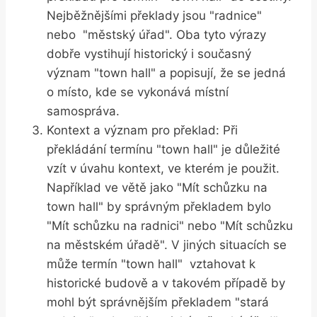
‍Nejběžnějšími‍ překlady jsou "radnice"
nebo ⁣ "městský úřad". Oba tyto ⁢výrazy
dobře ⁣vystihují historický i současný
‍význam "town hall" ​a popisují, že se⁢ jedná
o místo, kde se vykonává místní
samospráva.
Kontext a ‍význam⁤ pro překlad: Při‌
překládání termínu "town hall" je ‍důležité
vzít v úvahu kontext, ve kterém⁣ je použit.
Například⁤ ve větě ⁢jako "Mít schůzku na
town hall" by správným⁢ překladem bylo
"Mít schůzku na radnici" nebo "Mít schůzku
na ⁣městském⁣ úřadě".⁢ V‍ jiných ​situacích se
může termín‌ "town hall" ‌ vztahovat k
historické budově a ⁢v takovém případě by
mohl⁢ být správnějším překladem "stará‌