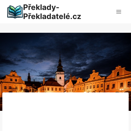
Přeskočit
Překlady-
na
Překladatelé.cz
obsah