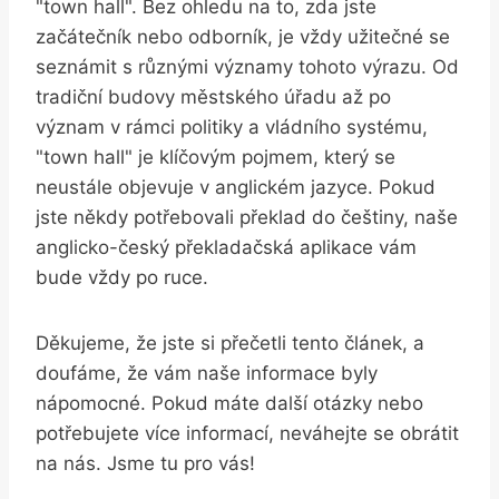
"town hall". Bez ohledu‌ na to, zda​ jste
začátečník ​nebo odborník,​ je vždy užitečné se
seznámit⁤ s různými významy ⁢tohoto výrazu. Od
tradiční budovy městského úřadu až ​po
význam v rámci‍ politiky⁢ a vládního systému,
"town hall" je klíčovým pojmem, který ​se
neustále objevuje v anglickém jazyce. ⁤Pokud
jste někdy potřebovali⁢ překlad do ⁤češtiny, naše
anglicko-český⁢ překladačská aplikace ⁢vám
bude vždy ​po ruce.
Děkujeme,⁤ že jste si přečetli tento článek, a
doufáme, že vám ⁢naše informace byly‌
nápomocné. Pokud máte další otázky ⁤nebo
potřebujete ​více informací, neváhejte se obrátit
na nás. Jsme tu pro vás!