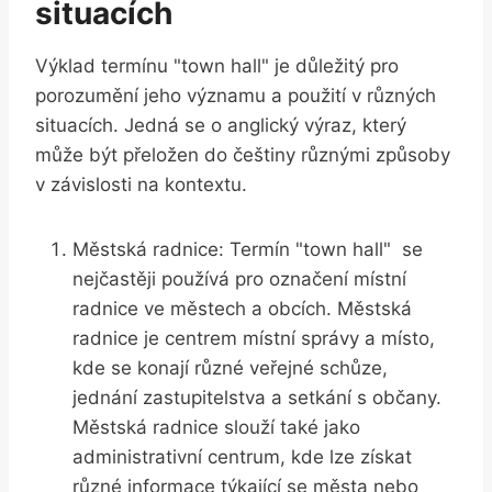
situacích
Výklad​ termínu "town hall" ​je důležitý pro
porozumění jeho významu a použití v ​různých
situacích. Jedná se o anglický ⁤výraz, který
může být ⁢přeložen do češtiny různými způsoby ​
v závislosti ⁣na⁣ kontextu.
Městská radnice: Termín "town ​hall" ⁣ se
nejčastěji používá pro označení‍ místní⁤
radnice ve městech ​a obcích. Městská
radnice je centrem ⁣místní​ správy ⁣a místo,
kde⁤ se konají‌ různé veřejné⁢ schůze,
jednání zastupitelstva a setkání s občany.
Městská radnice​ slouží​ také jako⁤
administrativní centrum, kde lze získat
‍různé ⁤informace týkající ‌se města ‍nebo