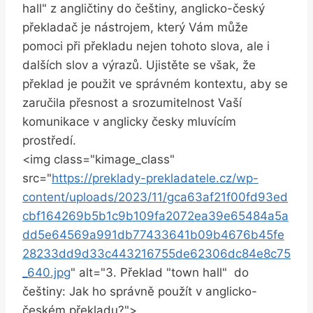
hall" z angličtiny do češtiny, ⁤anglicko-český
‍překladač je nástrojem, který Vám může
pomoci při⁣ překladu nejen tohoto slova, ale i
⁤dalších ⁣slov ‌a výrazů.⁢ Ujistěte se však, že
překlad je použit‌ ve správném ‍kontextu,‌ aby se
zaručila přesnost a srozumitelnost‍ Vaší
komunikace⁢ v ⁣anglicky česky⁣ mluvícím
prostředí.
<img⁤ class="kimage_class"
src="
https://preklady-prekladatele.cz/wp-
content/uploads/2023/11/gca63af21f00fd93ed
cbf164269b5b1c9b109fa2072ea39e65484a5a
dd5e64569a991db77433641b09b4676b45fe
28233dd9d33c443216755de62306dc84e8c75
_640.jpg
" alt="3. Překlad "town hall" ​ do
češtiny: Jak ho správně použít v anglicko-
českém‍ překladu?">