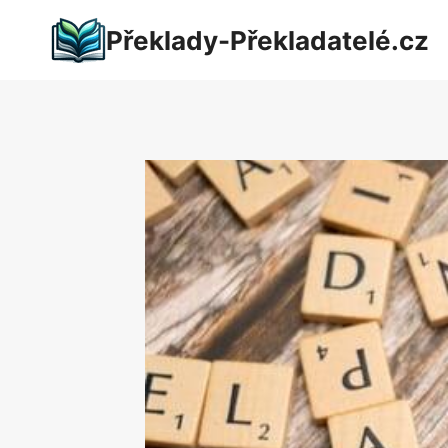
Přeskočit
Překlady-Překladatelé.cz
na
obsah