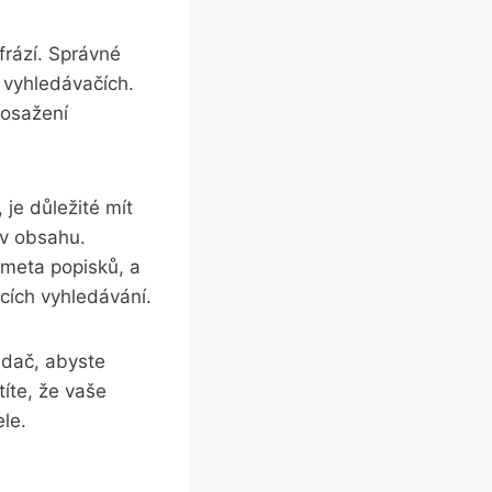
 frází. Správné
e vyhledávačích.
dosažení
⁢je důležité mít
i v obsahu.
 meta popisků, a
cích ⁣vyhledávání.
adač, abyste​
títe, že⁣ vaše
ele.