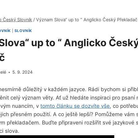
o Český Slovník
/
Význam Slova“ up to “ Anglicko Český Překladač
OVNÍK
|
SLOVNÍK
lova“ up to “ Anglicko Česk
č
telé
5. 9. 2024
nesmírně důležitý v ⁤každém jazyce. Rádi bychom⁤ si ‌přiblíž
nit celý význam věty. Ať už ‍hledáte inspiraci pro psaní 
ovým nuancím, v
tomto článku se dozvíte ​vše
, co potřeb
ejich přesném použití. A co ještě​ lepší? Pomůžeme⁤ vám 
ským⁢ překladačem.​ Buďte připraveni rozšířit své jazykové
i ⁢slova.