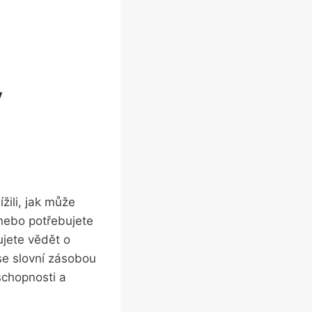
ý
ili, jak může ​
⁤nebo ​potřebujete
ujete ⁢vědět o
se⁢ slovní zásobou
 schopnosti a