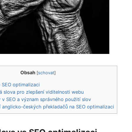
Obsah
[
schovat
]
‌SEO⁤ optimalizaci
á slova pro zlepšení viditelnosti webu
y v SEO a význam správného použití slov
í anglicko-českých překladačů⁣ na‍ SEO⁢ optimalizaci