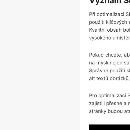
Význam Slo
Při⁣ optimalizaci 
použití ‌klíčovýc
Kvalitní​ obsah b
vysokého umístěn
Pokud chcete, ​aby
na mysli nejen sam
‍Správné použití 
⁤alt textů ⁣obrázk
Pro optimalizaci‍
zajistili přesné a 
stránky budou ‍atr