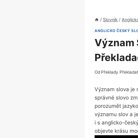
/
Slovník
/
Anglick
ANGLICKO ČESKÝ SL
Význam S
Překlada
Od
Překlady Překlada
Význam ‍slova ⁣je 
správné slovo ⁢změ
porozumět jazyk
významu ⁢slov a j
​i⁤ s⁤ anglicko-če
objevte krásu moc