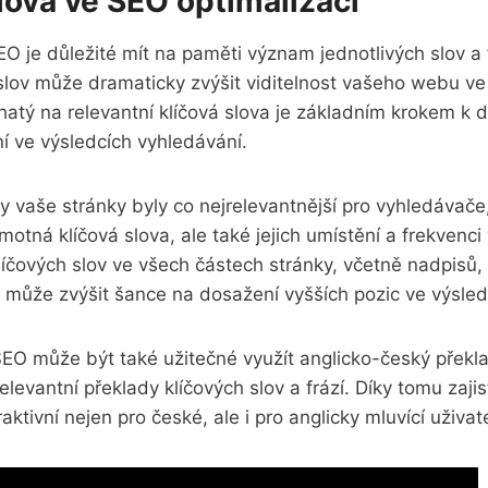
va ve ‌SEO⁤ optimalizaci
​SEO je ‌důležité mít‍ na paměti význam jednotlivých ​slov a
h slov může ⁣dramaticky zvýšit viditelnost vašeho webu ‌v
ohatý ‍na relevantní ⁢klíčová slova je základním krokem k 
í ve výsledcích vyhledávání.
⁢ vaše stránky byly co nejrelevantnější pro vyhledávače, 
otná klíčová slova, ale také‌ jejich umístění⁢ a ⁢frekvenc
klíčových slov ve všech částech stránky, včetně nadpisů,
ů, může zvýšit šance na‍ dosažení vyšších pozic ve výsled
 SEO může ⁣být také užitečné využít anglicko-český překl
‌relevantní překlady klíčových slov a frází. Díky‍ tomu​ zajis
aktivní nejen pro české, ale i pro anglicky mluvící uživat