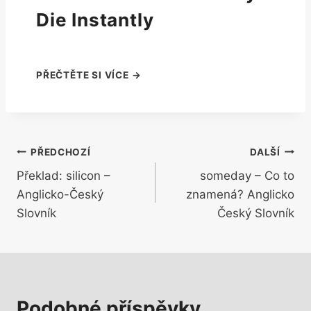
Die Instantly
Navigace
PŘEDCHOZÍ
DALŠÍ
Překlad: silicon –
someday – Co to
pro
Anglicko-Český
znamená? Anglicko
příspěvek
Slovník
Český Slovník
Podobné příspěvky