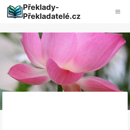
Přeskočit
Překlady-
na
Překladatelé.cz
obsah