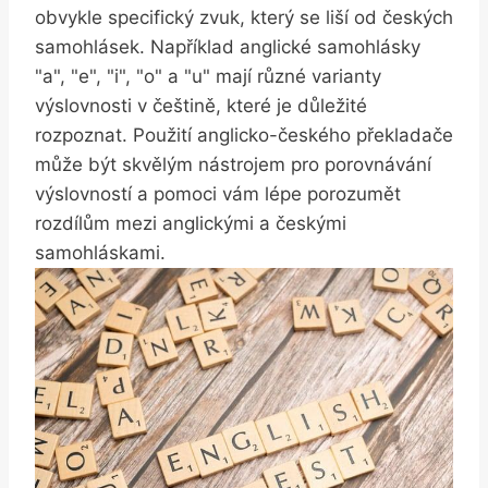
obvykle specifický zvuk, který se liší od českých
samohlásek. Například anglické samohlásky
"a", "e", "i", "o" a "u" mají různé varianty
výslovnosti v češtině, které je důležité
rozpoznat. Použití anglicko-českého překladače
může být skvělým nástrojem pro porovnávání
výslovností a pomoci vám lépe porozumět
rozdílům mezi anglickými a českými
samohláskami.