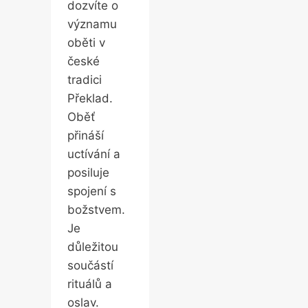
dozvíte o
významu
oběti v
české
tradici
Překlad.
Oběť
přináší
uctívání a
posiluje
spojení s
božstvem.
Je
důležitou
součástí
rituálů a
oslav.