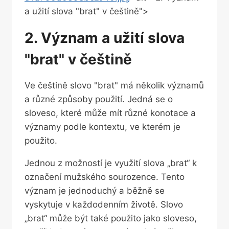
a užití slova "brat" v češtině">
2. Význam a užití‌ slova
"brat" v češtině
Ve češtině slovo⁤ "brat" má několik významů
a různé ⁤způsoby‍ použití. Jedná⁤ se‍ o
sloveso, které⁢ může‍ mít různé ‍konotace a
významy podle kontextu, ve kterém je
použito.
Jednou z možností ​je využití slova „brat“ k
označení‍ mužského sourozence. Tento‍
význam je jednoduchý a běžně se
vyskytuje ⁤v každodenním životě. Slovo
„brat“ ​může být také použito jako sloveso,