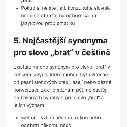
„brat“
Pokud si nejste ⁢jisti, konzultujte slovník
nebo se obraťte ⁢na odborníka na‌
jazykovou problematiku
5. Nejčastější synonyma
pro slovo „brat“ v češtině
Existuje mnoho synonym ⁤pro slovo „brat“ v
českém⁣ jazyce, které mohou⁤ být‍ užitečné
při psaní slohových prací, esejí nebo běžné
‌konverzaci. Zde je seznam pěti nejčastěji
používaných ⁤synonym‍ pro slovo „brat“ a
jejich význam:
vzít ⁣si
– vzít si něco ⁢do rukou⁤ nebo
odebrat někomu⁢ něco