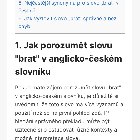
5. Nejčastější synonyma pro slovo „brat“ v
češtině
6.⁣ Jak vyslovit ⁢slovo „brat“ správně‌ a ⁢bez
chyb
1. Jak‌ porozumět slovu
"brat" ​v ​anglicko-českém‍
slovníku
Pokud máte zájem ‍porozumět slovu "brat"
v anglicko-českém⁢ slovníku, je důležité ‍si
uvědomit, že toto ⁣slovo má ‌více významů a
použití než se na první pohled zdá.‌ Při
hledání ⁤správného překladu ‍může být
užitečné ‍si prostudovat‍ různé ⁤kontexty a
možné interpretace slova.