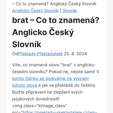
– Co to znamená? Anglicko Český Slovník
Anglicko Český Slovník
|
Slovník
brat – Co to znamená?
Anglicko Český
Slovník
Od
Překlady Překladatelé
25. 8. 2024
Víte, co znamená⁢ slovo "brat" v‌ anglicko-
českém slovníku? ‌Pokud ne, nejste⁤ sami! V
tomto článku se podíváme na ‍význam‍
tohoto slova
a jak⁢ se překládá⁢ do češtiny.
Buďte připraveni na zlepšení svých
‍jazykových ⁤dovedností!
<img ⁢class="kimage_class"
src="
https://preklady-prekladatele.cz/wp-