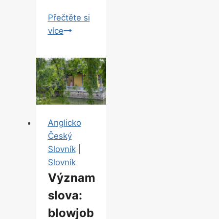
Přečtěte si
Překlad“
více
sacrifice
„
Anglicko
Český
Slovník
|
Slovník
Význam
slova:
blowjob