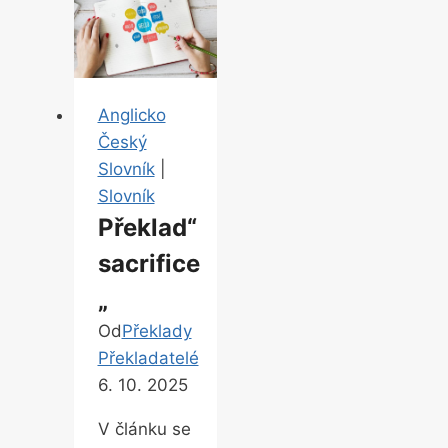
Anglicko
Český
Slovník
|
Slovník
Překlad“
sacrifice
„
Od
Překlady
Překladatelé
6. 10. 2025
V článku se