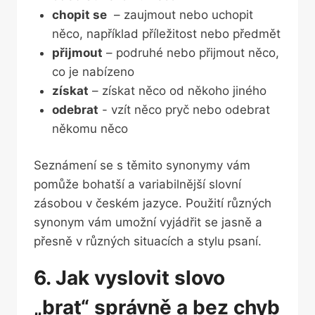
chopit ⁣se
⁤ – zaujmout nebo ⁣uchopit
něco, například příležitost nebo předmět
přijmout
– podruhé nebo přijmout‌ něco,
co je nabízeno
získat
– ‍získat ‍něco od⁣ někoho jiného
odebrat
-⁣ vzít něco⁣ pryč nebo odebrat
někomu něco
Seznámení se s⁢ těmito synonymy vám
pomůže bohatší a variabilnější​ slovní
zásobou v českém ‌jazyce. Použití různých
synonym vám umožní‌ vyjádřit se jasně ⁣a
přesně v různých situacích a stylu psaní.
6.⁣ Jak vyslovit ⁢slovo
„brat“ správně‌ a ⁢bez chyb