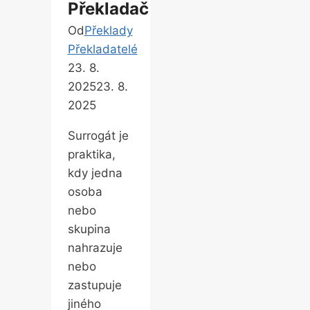
Překladač
Od
Překlady
Překladatelé
23. 8.
2025
23. 8.
2025
Surrogát je
praktika,
kdy jedna
osoba
nebo
skupina
nahrazuje
nebo
zastupuje
jiného