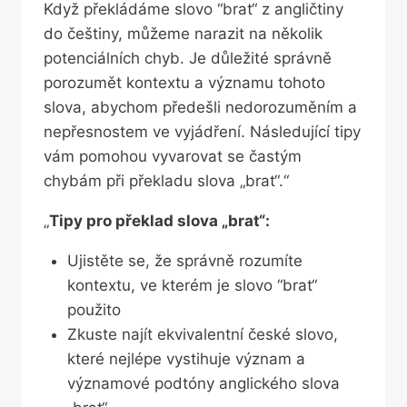
Když překládáme slovo ‍“brat“ ⁢z angličtiny
do češtiny, můžeme narazit na několik
potenciálních chyb. Je důležité ‍správně
porozumět kontextu a⁤ významu tohoto
slova, abychom předešli nedorozuměním a
⁤nepřesnostem ve vyjádření. Následující tipy
vám ‌pomohou vyvarovat se častým
chybám při překladu slova „brat“.“
„
Tipy pro překlad slova „brat“:
Ujistěte se, že správně rozumíte
kontextu, ve kterém ⁢je​ slovo ‌“brat“
použito
Zkuste najít ekvivalentní české slovo,
které nejlépe vystihuje význam a
významové podtóny anglického slova