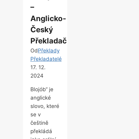
–
Anglicko-
Český
Překladač
Od
Překlady
Překladatelé
17. 12.
2024
Blojób“ je
anglické
slovo, které
se v
češtině
překládá