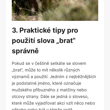
3. Praktické tipy pro ​
použití⁤ slova „brat“
správně
Pokud se v češtině setkáte​ se slovem
„brat“, může ‌to mít několik různých
významů a použití. Jedním z nejběžnějších‍
je podstatné jméno, které označuje
mužského příbuzného z matčiny nebo
otcovy ‌strany. Dále⁤ se ​jedná o sloveso,
které může vyjadřovat akci vzít něco nebo
někoho‌ nebo ⁣být v témže rodě.