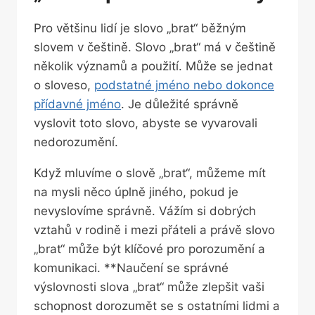
Pro většinu lidí je slovo „brat“ běžným
slovem v češtině. Slovo „brat“ má ⁢v češtině
několik významů a použití. Může se jednat
o sloveso,
podstatné jméno nebo ‍dokonce
přídavné jméno
. Je důležité správně
vyslovit⁤ toto slovo, abyste se vyvarovali
nedorozumění.
Když mluvíme o slově „brat“, můžeme mít
na mysli něco⁤ úplně jiného, pokud je
nevyslovíme správně. Vážím ⁤si dobrých
vztahů v rodině i ⁤mezi‌ přáteli a ‌právě⁣ slovo
„brat“ může být klíčové ‌pro porozumění a
komunikaci. **Naučení se správné
výslovnosti slova „brat“ může zlepšit⁢ vaši
schopnost dorozumět se s ‌ostatními lidmi a