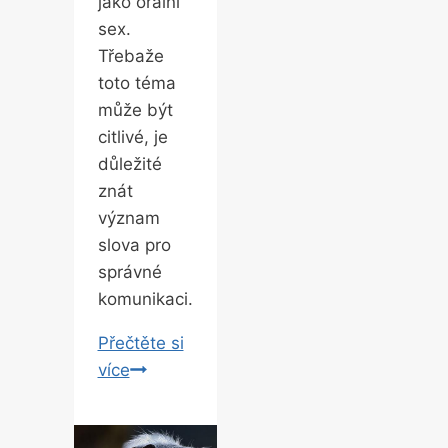
jako orální
sex.
Třebaže
toto téma
může být
citlivé, je
důležité
znát
význam
slova pro
správné
komunikaci.
Přečtěte si
Význam
více
slova:
blowjob