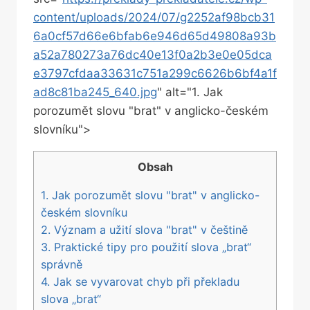
content/uploads/2024/07/g2252af98bcb31
6a0cf57d66e6bfab6e946d65d49808a93b
a52a780273a76dc40e13f0a2b3e0e05dca
e3797cfdaa33631c751a299c6626b6bf4a1f
ad8c81ba245_640.jpg
" alt="1.‍ Jak
porozumět slovu "brat" v anglicko-českém⁢
slovníku">
Obsah
1. Jak‌ porozumět slovu "brat" ​v ​anglicko-
českém‍ slovníku
2. Význam a užití‌ slova "brat" v češtině
3. Praktické tipy pro ​použití⁤ slova „brat“
správně
4. ⁤Jak se vyvarovat chyb při překladu
slova „brat“