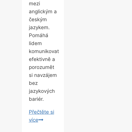
mezi
anglickým a
českým
jazykem.
Pomáhá
lidem
komunikovat
efektivně a
porozumět
si navzájem
bez
jazykových
bariér.
Přečtěte si
Význam
více
Slova“