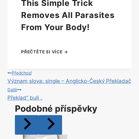
This Simple Trick
Removes All Parasites
From Your Body!
Navigace
Předchozí
Význam slova: single – Anglicko-Český Překladač
pro
Další
Překlad“ bull „
příspěvek
Podobné příspěvky