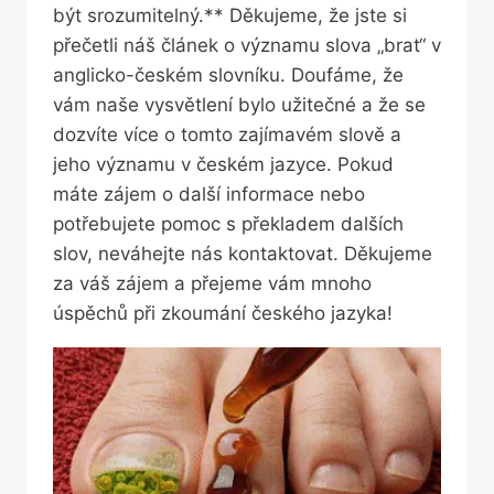
být srozumitelný.** Děkujeme, ‌že jste si
přečetli náš článek o významu slova „brat“ v
​anglicko-českém slovníku. Doufáme, že
vám naše⁤ vysvětlení bylo⁤ užitečné a že se
dozvíte více ⁢o tomto zajímavém slově a
jeho významu v českém jazyce. Pokud
máte zájem o další informace nebo
potřebujete ⁤pomoc s překladem⁢ dalších
slov, neváhejte nás kontaktovat. Děkujeme
za váš zájem a přejeme ⁤vám mnoho⁢
úspěchů⁤ při zkoumání českého jazyka!