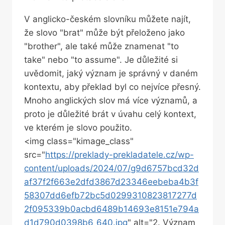
V anglicko-českém‍ slovníku můžete najít,
‍že slovo "brat" ​může být přeloženo jako
"brother", ale také může znamenat "to
take" nebo "to assume". ⁣Je důležité si
⁤uvědomit, jaký význam je ⁤správný​ v daném
⁢kontextu, aby překlad byl co nejvíce přesný.
Mnoho anglických slov ⁤má⁢ více⁢ významů, a
proto je důležité brát ‍v⁢ úvahu celý kontext,
ve kterém je ⁣slovo použito.
<img class="kimage_class" ⁣
src="
https://preklady-prekladatele.cz/wp-
content/uploads/2024/07/g9d6757bcd32d
af37f2f663e2dfd3867d23346eebeba4b3f
58307dd6efb72bc5d0299310823817277d
2f095339b0acbd6489b14693e8151e794a
d1d790d0398b6_640.jpg
" alt="2. Význam