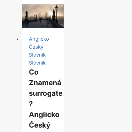
labor
“
Anglicko
Český
Překladač
Anglicko
Český
Slovník
|
Slovník
Co
Znamená
surrogate
?
Anglicko
Český