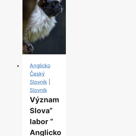
–
Anglicko-
Český
Překladač
Anglicko
Český
Slovník
|
Slovník
Význam
Slova“
labor “
Anglicko