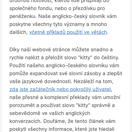
drobnou hotovost, ​kterou lidé přispívají do
společného ⁣fondu, nebo o přezdívku pro
peněženku. Naše anglicko-český slovník​ vám
poskytne všechny tyto významy a mnoho
dalších,
včetně příkladů ⁤použití ve větách
.
Díky naší ‍webové stránce můžete snadno a
rychle nalézt a přeložit slovo "kitty" do češtiny.
Použití našeho anglicko-českého slovníku vám
pomůže expandovat své slovní‌ zásoby a zlepšit
vaše jazykové dovednosti. Nezáleží na tom,
zda jste začátečník nebo pokročilý uživatel
,
naše přesné‍ a komplexní překlady vám umožní
porozumět a⁤ používat slovo "kitty" správně a
⁢sebevědomě ve vašich anglických
konverzacích.⁣ Doufáme, že tento článek vám
poskytl⁢ všechny informace, které jste hledali