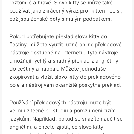
roztomilé a hravé. Slovo ‌kitty se může také
používat jako⁢ zkrácený výraz pro "kitten heels",⁣
což⁢ jsou ženské boty s malým podpatkem.
Pokud potřebujete překlad slova kitty do
češtiny, můžete využít různé online překladové⁤
nástroje dostupné na internetu. Tyto nástroje
umožňují rychlý a snadný překlad ​z angličtiny
‌do češtiny a naopak. Můžete jednoduše
zkopírovat a vložit slovo kitty do překladového
pole a nástroj vám okamžitě poskytne překlad.
Používání překladových nástrojů ⁣může být‍
velmi užitečné při studiu a porozumění cizím
jazykům. Například, pokud se snažíte naučit se⁣
angličtinu a‍ chcete zjistit,⁣ co slovo kitty