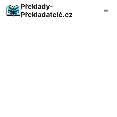
Přeskočit
Překlady-
na
Překladatelé.cz
obsah