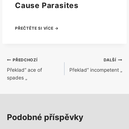
Cause Parasites
Navigace
PŘEDCHOZÍ
DALŠÍ
Překlad“ ace of
Překlad“ incompetent „
pro
spades „
příspěvek
Podobné příspěvky