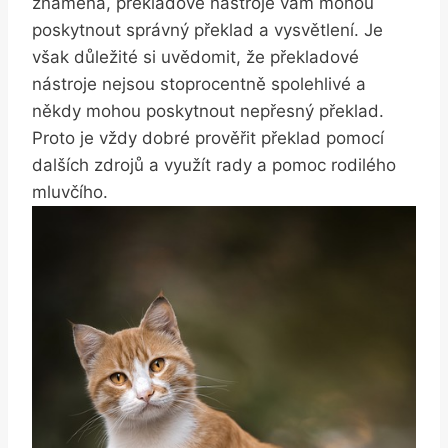
znamená, překladové‌ nástroje⁤ vám mohou
poskytnout správný překlad ⁤a vysvětlení. Je
však⁢ důležité si uvědomit, že překladové
nástroje nejsou stoprocentně spolehlivé a
někdy mohou ⁤poskytnout​ nepřesný překlad.
Proto je vždy dobré prověřit překlad pomocí
dalších zdrojů a využít rady a pomoc rodilého
mluvčího.