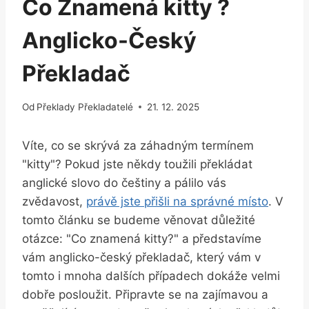
Co Znamená kitty ?
Anglicko-Český
Překladač
Od
Překlady Překladatelé
21. 12. 2025
Víte, co se skrývá za záhadným termínem
"kitty"? Pokud jste⁢ někdy toužili překládat
anglické slovo do ‌češtiny a pálilo vás
zvědavost,
právě jste přišli na správné místo
. V
tomto článku se budeme věnovat důležité
otázce: "Co znamená kitty?" a představíme
vám anglicko-český překladač, který vám v
tomto i mnoha dalších‌ případech dokáže⁤ velmi
dobře posloužit. ‍Připravte se na zajímavou a