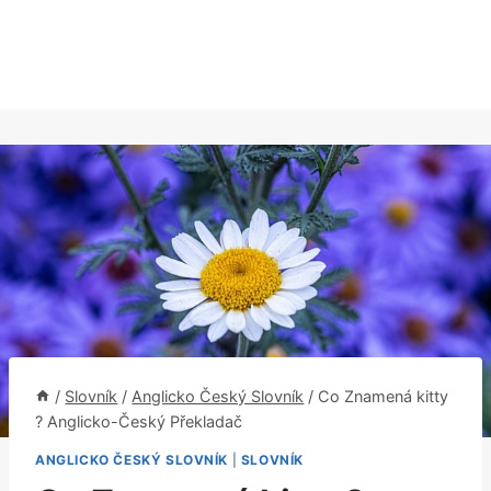
/
Slovník
/
Anglicko Český Slovník
/
Co Znamená kitty
? Anglicko-Český Překladač
ANGLICKO ČESKÝ SLOVNÍK
|
SLOVNÍK