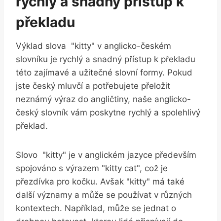
rychlý a snadný přístup k‌
překladu
Výklad ‍slova ⁢ "kitty" v anglicko-českém
slovníku je⁢ rychlý a⁣ snadný přístup‍ k překladu
této ⁤zajímavé‍ a užitečné ⁣slovní‍ formy. Pokud ​
jste český mluvčí a potřebujete přeložit
neznámý výraz do⁢ angličtiny, naše⁤ anglicko-
český slovník vám poskytne rychlý a⁤ spolehlivý
překlad.
Slovo ‌ "kitty" je v anglickém jazyce především
spojováno s výrazem "kitty cat", což je
přezdívka pro kočku. Avšak "kitty" má také
další ⁤významy a může se používat v různých
kontextech. Například, může se jednat o