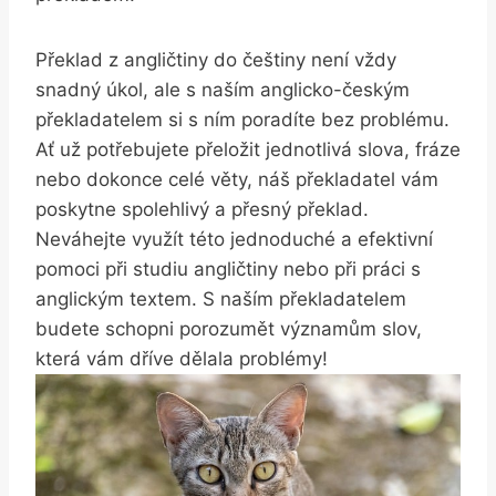
Překlad z angličtiny do češtiny není vždy
snadný úkol, ale s naším anglicko-českým
překladatelem si s ním poradíte bez problému.
Ať‍ už potřebujete přeložit jednotlivá slova, fráze
nebo dokonce celé věty, náš překladatel vám
poskytne spolehlivý a přesný překlad.
Neváhejte využít této⁢ jednoduché a efektivní​
pomoci ⁣při ​studiu angličtiny nebo při práci s
anglickým⁤ textem. S naším překladatelem
budete schopni porozumět ​významům slov,
která vám dříve dělala problémy!