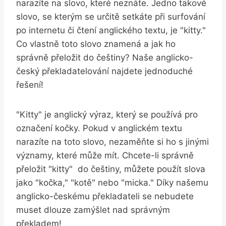
‌narazíte na slovo, které neznáte. Jedno takové
slovo, ‌se kterým se určitě setkáte při surfování
po internetu či čtení anglického⁢ textu, je "kitty."
Co vlastně toto slovo znamená a jak ho
správně přeložit do češtiny? Naše anglicko-
český překladatelování najdete jednoduché⁣
řešení!
"Kitty" je anglický výraz, který se používá pro
označení kočky. Pokud v anglickém textu
narazíte na toto ⁢slovo, nezaměňte si ho s jinými
významy, které může⁤ mít.⁢ Chcete-li správně
přeložit "kitty" ⁣ do češtiny, ⁣můžete použít slova
jako "kočka," "kotě" nebo "micka." Díky našemu⁤
anglicko-českému překladateli se nebudete
muset dlouze zamýšlet nad správným
⁣překladem!