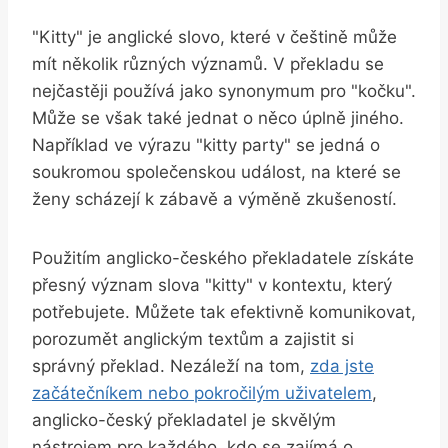
"Kitty" je anglické slovo, které v češtině může
mít několik různých významů. V překladu se
nejčastěji používá jako synonymum pro "kočku".‍
Může se však také jednat o něco úplně jiného.
Například ve výrazu "kitty party" se jedná o
soukromou‌ společenskou událost, na které se
ženy scházejí k zábavě a výměně zkušeností.
Použitím anglicko-českého překladatele získáte
přesný význam slova‌ "kitty" v ⁢kontextu, který
potřebujete. Můžete tak efektivně komunikovat,
porozumět anglickým textům a zajistit si​
správný překlad. Nezáleží na tom,
zda⁤ jste
začátečníkem ⁤nebo pokročilým uživatelem
,
anglicko-český překladatel je skvělým
nástrojem pro každého, kdo se zajímá ‍o