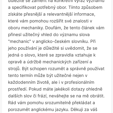
důležité se zaměřit na konkrétní výraz významu
a specifikovat potřebný obor. Tímto způsobem
získáte přesnější a relevantnější informace,
které vám pomohou rozšířit své znalosti v
oboru mechaniky. Doufám, že tento článek vám
přinesl užitečný vhled do významu slova
"mechanic" v anglicko-českém slovníku. Při
jeho používání je důležité si uvědomit, že se
jedná o slovo, které se zpravidla vztahuje k
opravě a údržbě mechanických zařízení a
strojů. Být schopen rozumět a správně používat
tento termín může být užitečné nejen v
každodenním životě, ale i v profesionálním
prostředí. Pokud máte jakékoli dotazy ohledně
dalších slov či frází, neváhejte se na mě obrátit.
Rád vám pomohu srozumitelně překládat a
porozumět anglickému jazyku. Děkuji za váš