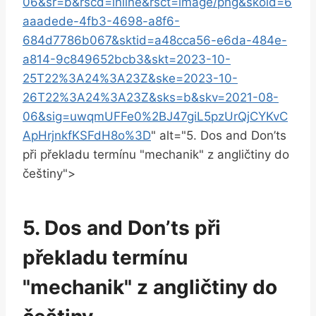
06&sr=b&rscd=inline&rsct=image/png&skoid=6
aaadede-4fb3-4698-a8f6-
684d7786b067&sktid=a48cca56-e6da-484e-
a814-9c849652bcb3&skt=2023-10-
25T22%3A24%3A23Z&ske=2023-10-
26T22%3A24%3A23Z&sks=b&skv=2021-08-
06&sig=uwqmUFFe0%2BJ47giL5pzUrQjCYKvC
ApHrjnkfKSFdH8o%3D
" alt="5. Dos and Don’ts
při překladu termínu "mechanik" z angličtiny do
češtiny">
5. Dos and Don’ts při
překladu termínu
"mechanik" z angličtiny do