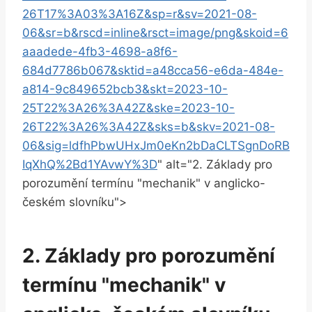
26T17%3A03%3A16Z&sp=r&sv=2021-08-
06&sr=b&rscd=inline&rsct=image/png&skoid=6
aaadede-4fb3-4698-a8f6-
684d7786b067&sktid=a48cca56-e6da-484e-
a814-9c849652bcb3&skt=2023-10-
25T22%3A26%3A42Z&ske=2023-10-
26T22%3A26%3A42Z&sks=b&skv=2021-08-
06&sig=ldfhPbwUHxJm0eKn2bDaCLTSgnDoRB
IqXhQ%2Bd1YAvwY%3D
" alt="2. Základy pro
porozumění termínu "mechanik" v anglicko-
českém slovníku">
2. Základy pro porozumění
termínu "mechanik" v