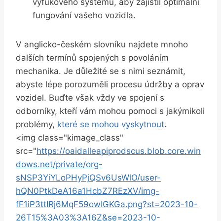
výfukového systému, aby zajistil optimální
fungování vašeho vozidla.
V anglicko-českém slovníku najdete mnoho
dalších termínů spojených s povoláním
mechanika. Je důležité se s nimi seznámit,
abyste lépe porozuměli procesu údržby a oprav
vozidel. Buďte však vždy ve spojení s
odborníky, kteří vám mohou pomoci s jakýmikoli
problémy,
které se mohou vyskytnout
.
<img class="kimage_class"
src="
https://oaidalleapiprodscus.blob.core.win
dows.net/private/org-
sNSP3YiYLoPHyPjQSv6UsWlO/user-
hQN0PtkDeA16a1HcbZ7REzXV/img-
fF1iP3ttIRj6MqF59owIGKGa.png?st=2023-10-
26T15%3A03%3A16Z&se=2023-10-