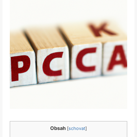
Obsah
[
schovat
]