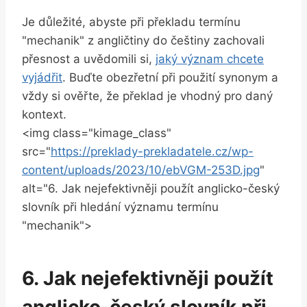
Je důležité, abyste při překladu termínu
"mechanik" z angličtiny do češtiny zachovali
přesnost a uvědomili si,
jaký význam chcete
vyjádřit
. Buďte obezřetní při použití synonym a
vždy si ověřte, že překlad je vhodný pro daný
kontext.
<img class="kimage_class"
src="
https://preklady-prekladatele.cz/wp-
content/uploads/2023/10/ebVGM-253D.jpg
"
alt="6. Jak nejefektivněji použít anglicko-český
slovník při hledání významu termínu
"mechanik">
6. Jak nejefektivněji použít
anglicko-český slovník při