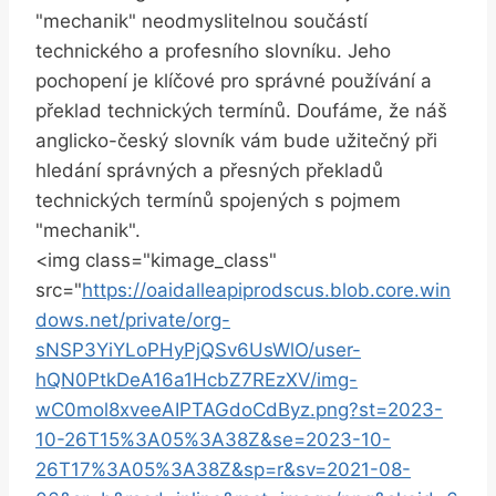
"mechanik" neodmyslitelnou součástí
technického a profesního slovníku. Jeho
pochopení je klíčové pro správné používání a
překlad technických termínů. Doufáme, že náš
anglicko-český slovník vám bude užitečný při
hledání správných a přesných překladů
technických termínů spojených s pojmem
"mechanik".
<img class="kimage_class"
src="
https://oaidalleapiprodscus.blob.core.win
dows.net/private/org-
sNSP3YiYLoPHyPjQSv6UsWlO/user-
hQN0PtkDeA16a1HcbZ7REzXV/img-
wC0mol8xveeAIPTAGdoCdByz.png?st=2023-
10-26T15%3A05%3A38Z&se=2023-10-
26T17%3A05%3A38Z&sp=r&sv=2021-08-