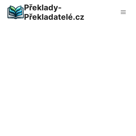
Přeskočit
Překlady-
na
Překladatelé.cz
obsah