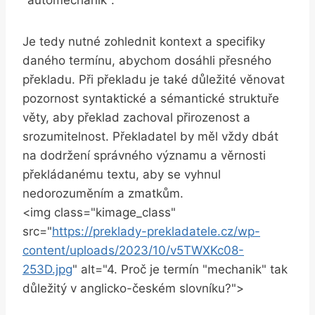
Je tedy nutné zohlednit kontext a specifiky
daného termínu, abychom dosáhli přesného
překladu. Při překladu je také důležité věnovat
pozornost syntaktické a sémantické struktuře
věty, aby překlad zachoval přirozenost a
srozumitelnost. Překladatel by měl vždy dbát
na dodržení správného významu a věrnosti
překládanému textu, aby se vyhnul
nedorozuměním a zmatkům.
<img class="kimage_class"
src="
https://preklady-prekladatele.cz/wp-
content/uploads/2023/10/v5TWXKc08-
253D.jpg
" alt="4. Proč je termín "mechanik" tak
důležitý v anglicko-českém slovníku?">