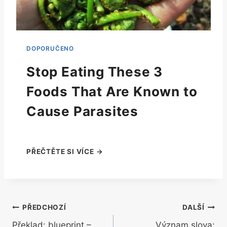
Stop Eating These 3
Foods That Are Known to
Cause Parasites
Navigace
PŘEDCHOZÍ
DALŠÍ
Překlad: blueprint –
Význam slova: