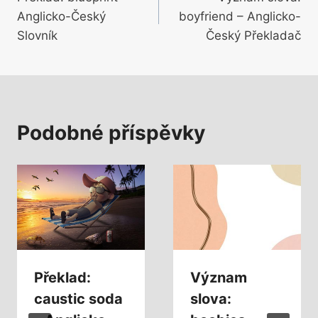
pro
Anglicko-Český
boyfriend – Anglicko-
příspěvek
Slovník
Český Překladač
Podobné příspěvky
Překlad:
Význam
caustic soda
slova: