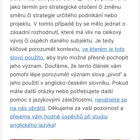
jako termín pro strategické otočení či změnu
směru či strategie určitého podnikání nebo
projektu. V tomto případě by se mělo jednat o
zásadní rozhodnutí, které má vliv na celkový
vývoj či úspěch daného subjektu. Je tedy
klíčové porozumět kontextu,
ve kterém je toto
slovo použito
, aby bylo možné přesně pochopit
jeho význam. Doufáme, že tento článek vám
pomohl lépe porozumět význam slova „pivot“ a
jeho použití v anglicko-českém slovníku. Pokud
máte další otázky nebo potřebujete další
pomoc s jazykovými záležitostmi,
neváhejte se
na nás obrátit
. Děkujeme za vaši pozornost a
přejeme vám hodně úspěchů při studiu
anglického jazyka
!