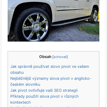
Obsah
[
schovat
]
Jak správně používat slovo pivot ve vašem
obsahu
Nejběžnější významy slova pivot v anglicko-
českém slovníku
Jak pivot ovlivňuje vaši SEO strategii
Příklady použití slova pivot v různých
kontextech