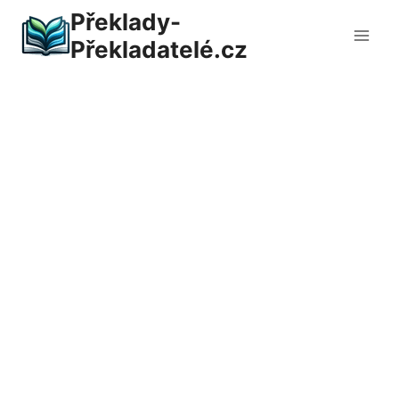
Přeskočit
Překlady-
na
Překladatelé.cz
obsah