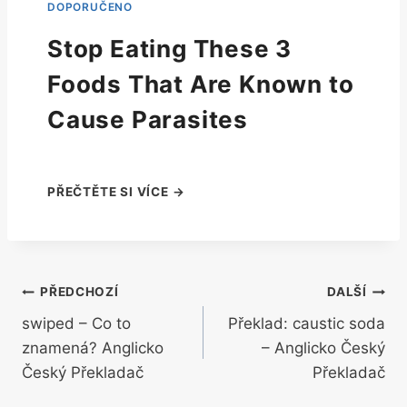
Stop Eating These 3
Foods That Are Known to
Cause Parasites
Navigace
PŘEDCHOZÍ
DALŠÍ
swiped – Co to
Překlad: caustic soda
pro
znamená? Anglicko
– Anglicko Český
příspěvek
Český Překladač
Překladač