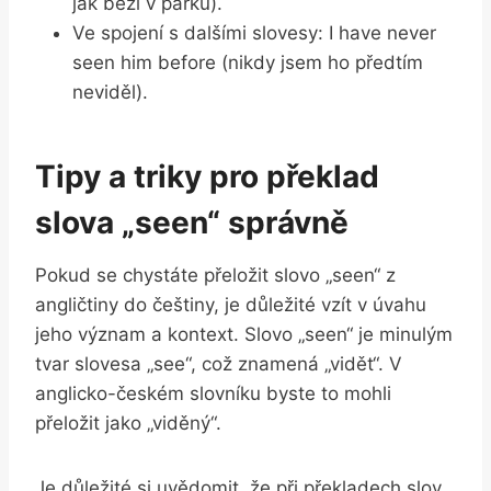
jak běží v parku).
Ve spojení s dalšími slovesy: I have never
seen him before (nikdy jsem ho předtím
neviděl).
Tipy a triky pro překlad
slova „seen“ správně
Pokud se chystáte přeložit slovo „seen“ z
angličtiny do češtiny, je důležité vzít v úvahu
jeho význam a kontext. Slovo „seen“ je minulým
tvar slovesa „see“, což znamená „vidět“. V
anglicko-českém slovníku byste to mohli
přeložit jako „viděný“.
Je důležité si uvědomit, že při překladech slov