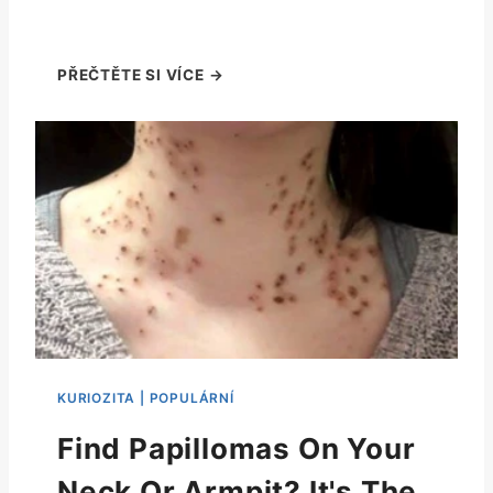
Find Papillomas On Your
Neck Or Armpit? It's The