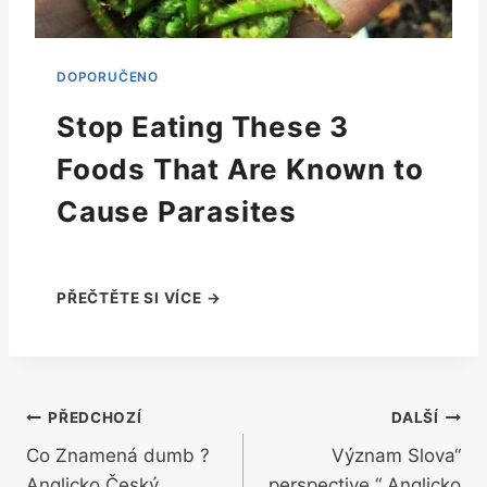
Stop Eating These 3
Foods That Are Known to
Cause Parasites
Navigace
PŘEDCHOZÍ
DALŠÍ
Co Znamená dumb ?
Význam Slova“
pro
Anglicko Český
perspective “ Anglicko