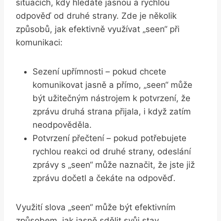
situacích, kdy hledáte jasnou a rychlou
odpověď od druhé strany. Zde je několik
způsobů, jak efektivně využívat „seen“ při
komunikaci:
Sezení upřímnosti – pokud chcete
komunikovat jasně a přímo, „seen“ může
být užitečným nástrojem k potvrzení, že
zprávu druhá strana přijala, i když zatím
neodpověděla.
Potvrzení přečtení – pokud potřebujete
rychlou reakci od druhé strany, odeslání
zprávy s „seen“ může naznačit, že jste již
zprávu dočetl a čekáte na odpověď.
Využití slova „seen“ může být efektivním
způsobem, jak jasně sdělit svůj stav