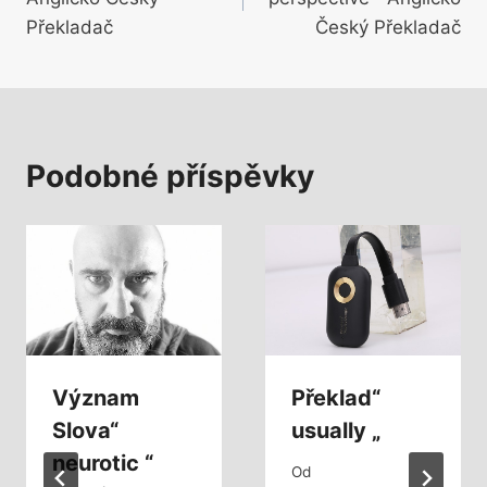
příspěvek
Překladač
Český Překladač
Podobné příspěvky
Význam
Překlad“
Slova“
usually „
neurotic “
Od