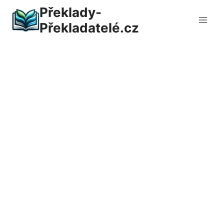
Přeskočit
Překlady-
na
Překladatelé.cz
obsah