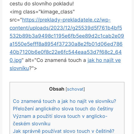
cestu do slovního pokladu!
<img class="kimage_class"
src="
https://preklady-prekladatele.cz/wp-
content/uploads/2023/12/g25539d5f761b4bf5
532b89b3a9498c1195e6fb5ee89d2c1cab2e09
a1550e5efff8a8954f37230a8e2fb01d06ed786
40b7120b6e0f8c22e6fc544eaa53d7f68c2_64
0.jpg
" alt="Co znamená touch a
jak ho najít ve
slovníku
?">
Obsah
[
schovat
]
Co znamená touch a jak ho najít ve slovníku?
Přeložení anglického slova touch do češtiny
Význam a použití slova touch v anglicko-
českém slovníku
Jak správně používat slovo touch v češtině?