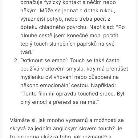
označuje fyzický kontakt s něčím nebo
někým. Může se jednat o dotek rukou,
výraznější pohyb, nebo třeba pocit z
doteku chladného povrchu. Například: "Po
dlouhé cestě jsem konečně mohl pocítit
teplý touch slunečních paprsků na své
tváři."
Dotknout se emocí: Touch se také často
používá v citovém smyslu, kdy má přenášet
myšlenku ovlivňování nebo působení na
někoho emocionální cestou. Například:
"Tento film mi opravdu touched srdce. Byl
plný emocí a přenesl se na mě."
Všímáte si, jak mnoho významů a možností se
skrývá za jedním anglickým slovem touch? Je
to jen jedna ukázka toho, jak rozmanitý a