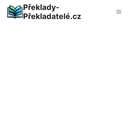
Přeskočit
Překlady-
na
Překladatelé.cz
obsah