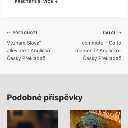
Navigace
PŘEDCHOZÍ
DALŠÍ
Význam Slova“
commute – Co to
pro
alleviate “ Anglicko
znamená? Anglicko-
příspěvek
Český Překladač
Český Překladač
Podobné příspěvky