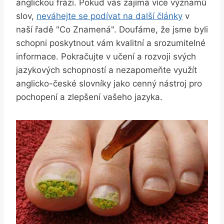
anglickou frázi. Pokud vás zajímá více významů
slov,
neváhejte se podívat na další články
v
naší řadě "Co Znamená". Doufáme, že jsme byli
schopni poskytnout vám kvalitní a srozumitelné
informace. Pokračujte v učení a rozvoji svých
jazykových schopností a nezapomeňte využít
anglicko-české slovníky jako cenný nástroj pro
pochopení a zlepšení vašeho jazyka.