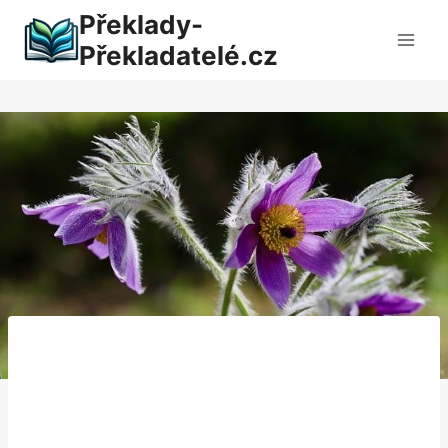
Přeskočit
Překlady-
na
Překladatelé.cz
obsah