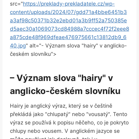
src="
https://preklady-prekladatele.cz/wp-
content/uploads/2024/07/gdd71a4bbe6451b3
a3af98c50371b32e2ebd01a3b9ff52a750385e
d5aec30a1069073cd84988a7cccec4f72f2eee8
a875cde48f969dfeae476975661c13812db9_6
40.jpg
" alt="- Význam slova "hairy" v anglicko-
českém slovníku">
– Význam slova "hairy" v
anglicko-českém slovníku
Hairy je anglický výraz, který se v češtině
překládá jako "chlupatý" nebo "vousatý". Tento
výraz se používá k popisu něčeho, co je pokryto
chlupy nebo vousem. V anglickém jazyce se