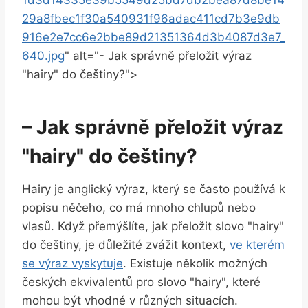
29a8fbec1f30a540931f96adac411cd7b3e9db
916e2e7cc6e2bbe89d21351364d3b4087d3e7_
640.jpg
" alt="- Jak správně přeložit výraz
"hairy" do češtiny?">
– Jak správně přeložit výraz
"hairy" do češtiny?
Hairy je anglický výraz, který se často používá k
popisu něčeho, co má mnoho chlupů nebo
vlasů. Když přemýšlíte, jak přeložit slovo "hairy"
do češtiny, je důležité zvážit kontext,
ve kterém
se výraz vyskytuje
. Existuje několik možných
českých ekvivalentů pro slovo "hairy", které
mohou být vhodné v různých situacích.