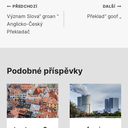
Navigace
PŘEDCHOZÍ
DALŠÍ
Význam Slova“ groan “
Překlad“ goof „
pro
Anglicko-Český
příspěvek
Překladač
Podobné příspěvky