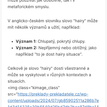
může používat jak doslovně, tak i v
metaforickém smyslu.
V anglicko-českém slovníku slovo "hairy" může
mít několik významů a užití, například:
Význam 1:
Chlupatý, pokrytý chlupy.
Význam 2:
Nepříjemný nebo obtížný, jako
například "to je dost hairy situace".
Celkově je slovo "hairy" dosti všestranné a
může se vyskytovat v různých kontextech a
situacích.
<img class="kimage_class"
src="
https://preklady-prekladatele.cz/wp-
content/uploads/2024/07/gb85902511a286b7e
1d3d14335e39b5549d25bd7db2bea87d8be14