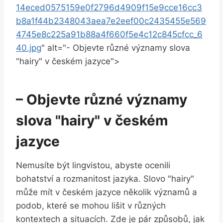
14eced0575159e0f2796d4909f15e9cce16cc3
b8a1f44b2348043aea7e2eef00c2435455e569
4745e8c225a91b88a4f660f5e4c12c845cfcc_6
40.jpg
" alt="- Objevte různé významy slova
"hairy" v českém jazyce">
– Objevte různé významy
slova "hairy" v českém
jazyce
Nemusíte být lingvistou, abyste ocenili
bohatství a rozmanitost jazyka. Slovo "hairy"
může mít v českém jazyce několik významů a
podob, které se mohou lišit v různých
kontextech a situacích. Zde je pár způsobů, jak