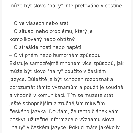
může být slovo "hairy" interpretováno v češtině:
– O ve vlasech nebo srsti
– O situaci nebo problému, který je
komplikovaný nebo obtížný
– O strašidelnosti nebo napětí
– O vtipném nebo humorném způsobu
Existuje samozřejmě mnohem více způsobů, jak
může být slovo "hairy" použito v českém
jazyce. Důležité je být schopen rozpoznat a
porozumět těmto významům a použít je soudně
a vhodně v komunikaci. Tím se můžete stát
ještě schopnějším a zručnějším mluvčím
českého jazyka. Doufám, že tento článek vám
poskytl užitečné informace o významu slova
"hairy" v českém jazyce. Pokud máte jakékoliv