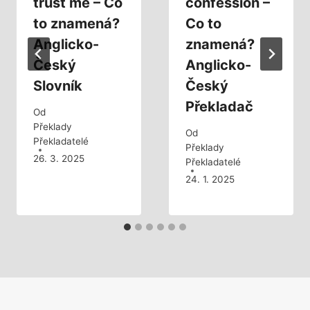
trust me – Co
confession –
to znamená?
Co to
Anglicko-
znamená?
Český
Anglicko-
Slovník
Český
Překladač
Od
Překlady
Od
Překladatelé
Překlady
26. 3. 2025
Překladatelé
24. 1. 2025