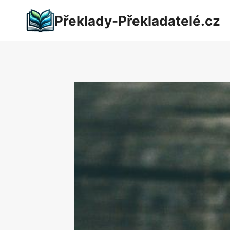
Přeskočit
Překlady-Překladatelé.cz
na
obsah