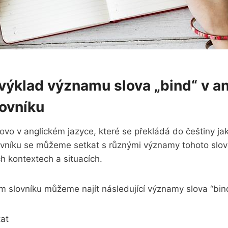
výklad významu slova „bind“ v an
lovníku
ovo v anglickém‌ jazyce, které se ⁤překládá do ‍češtiny ‍ja
lovníku se můžeme setkat ⁢s různými‌ významy tohoto slov
h kontextech a ‍situacích.
‍ slovníku můžeme najít následující významy slova ​“bin
tat