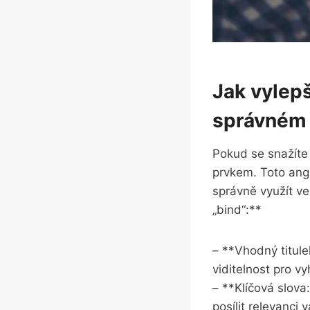
Jak ⁤vylepš
správném 
Pokud se snažíte 
prvkem. Toto ‌ang
správně ‌využít v
„bind“:**
– **Vhodný titule
viditelnost pro ⁤v
– **Klíčová slova
posílit relevanci 