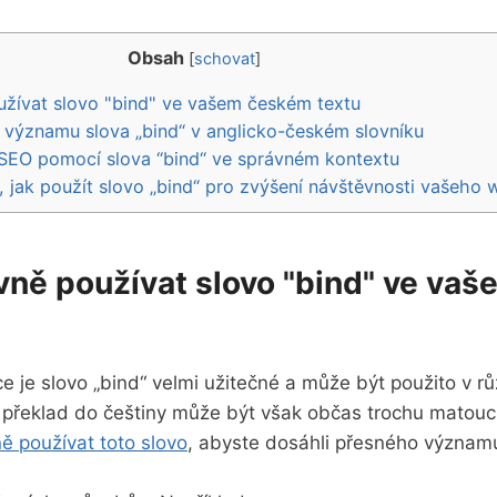
Obsah
[
schovat
]
užívat slovo "bind" ve vašem českém textu
významu slova „bind“ v anglicko-českém ⁣slovníku
⁤ SEO ‍pomocí slova ⁤“bind“ ⁣ve správném kontextu
, jak použít slovo „bind“ pro ⁤zvýšení návštěvnosti vašeho
ivně používat slovo "bind" ve va
e je slovo „bind“ ‌velmi užitečné a může být použito v r
překlad do češtiny může být však občas ⁣trochu matoucí
ně používat toto⁢ slovo
, abyste dosáhli přesného význam