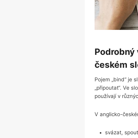
Podrobný 
českém ⁣s
Pojem „bind“ je sl
„připoutat“. Ve s
používají v různýc
V anglicko-českém
svázat, spou