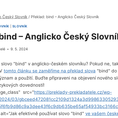
o Český Slovník
/
Překlad: bind – Anglicko Český Slovník
OVNÍK
|
SLOVNÍK
 bind – Anglicko Český Slovní
telé
9. 5. 2024
 slovo "bind" v anglicko-českém slovníku? Pokud ne, tak
V⁤
tomto ​článku se zaměříme na překlad slova
"bind" do 
ýznam a použití.⁤ Buďte připraveni na objevení nového s
azykových ⁢dovedností!
e_class" ‌ src="
https://preklady-prekladatele.cz/wp-
s/2024/03/gbceed472081cc2109d1324a3d998633052
5f6fb9d86c9a3dee43f6c9db635be65af54933bc3166c
 alt="Jak efektivně používat slovo "bind"
ve vašem česk