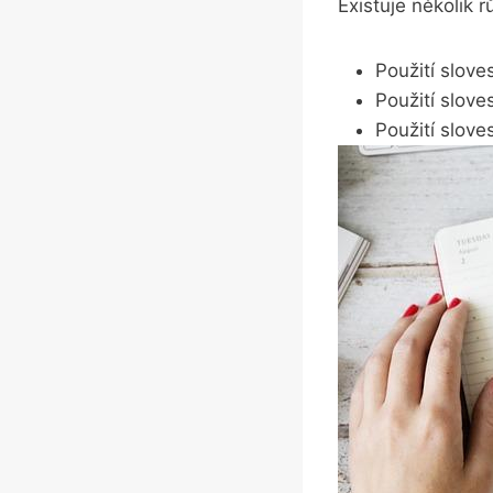
Existuje​ několik 
Použití​ slove
Použití slove
Použití slov