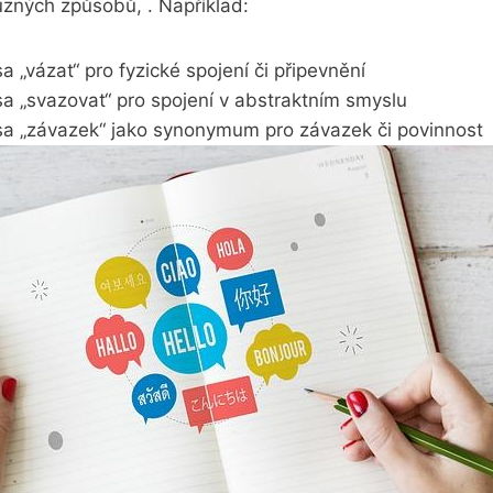
různých způsobů, . Například:
sa „vázat“ ‌pro fyzické spojení či připevnění
sa „svazovat“ pro spojení ⁢v abstraktním smyslu
esa „závazek“ jako synonymum pro závazek ‍či povinnost