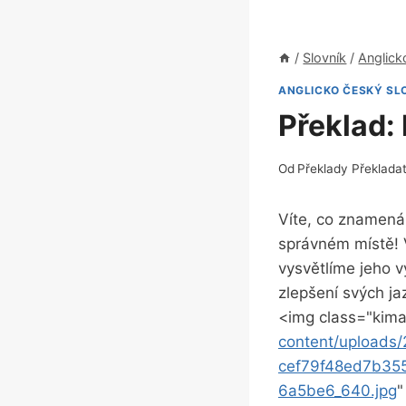
/
Slovník
/
Anglick
ANGLICKO ČESKÝ SL
Překlad:
Od
Překlady Překlada
Víte, co ‌znamená
správném místě! 
vysvětlíme jeho v
zlepšení svých⁤ j
<img class="kimag
content/upload
cef79f48ed7b35
6a5be6_640.jpg
"