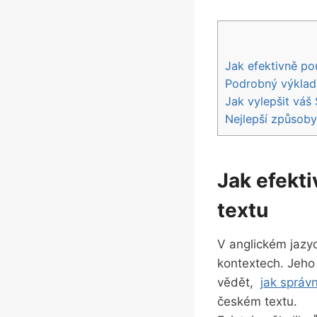
Jak efektivně po
Podrobný výklad 
Jak ⁤vylepšit váš
Nejlepší způsoby
Jak efekt
textu
V anglickém jazyc
kontextech. Jeho 
vědět, ‍
jak ‍správ
českém textu.