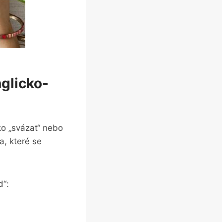
glicko-
ko „svázat“ ⁣nebo
a, které se
d“: