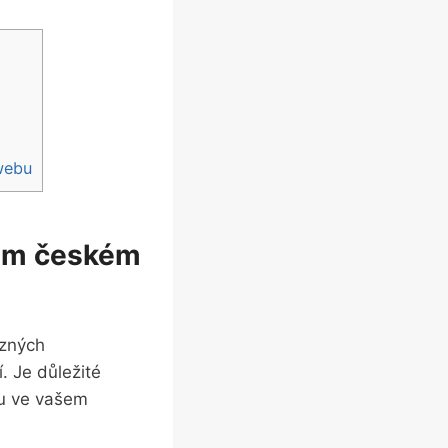
 webu
šem českém
ůzných
. Je důležité
u ve⁣ vašem