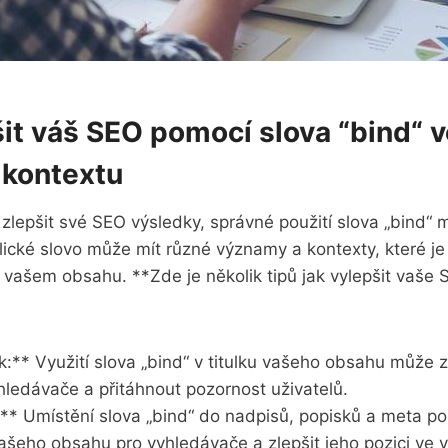
it váš⁤ SEO ‍pomocí slova ⁤“bind“ ⁣
kontextu
zlepšit své SEO výsledky, správné‍ použití slova „bind“
lické slovo ⁢může mít různé významy a‍ kontexty, které je
e vašem obsahu. **Zde je‍ několik tipů jak vylepšit vaše 
k:** Využití slova „bind“ v⁣ titulku vašeho obsahu může z
yhledávače a ⁤přitáhnout pozornost‍ uživatelů.
:** Umístění slova „bind“ do nadpisů, popisků⁤ a meta pop
vašeho obsahu pro vyhledávače‍ a zlepšit jeho pozici ve‍ 