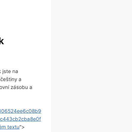
k
 jste na
češtiny a⁤
lovní zásobu a
9306524ee6c08b9
c443cb2cba8e0f
ém textu
">