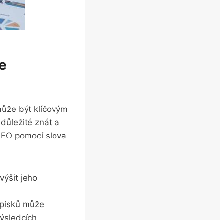
ve
 může být klíčovým
 důležité znát a
SEO pomocí‍ slova
výšit jeho
isků⁣ může ​
výsledcích