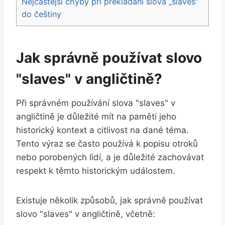
Nejčastější ‍chyby při překládání slova‌ „slaves“
do češtiny
Jak správně používat slovo ⁣
"slaves" v angličtině?
Při správném používání slova⁣ "slaves" v
angličtině je důležité mít na paměti⁢ jeho
historický kontext a citlivost na dané ‍téma.​
Tento výraz se často používá⁢ k popisu otroků⁣
nebo porobených lidí, a je důležité zachovávat
respekt k těmto historickým událostem.
Existuje​ několik způsobů,‍ jak ⁢správně používat
slovo "slaves" v​ angličtině,⁢ včetně: