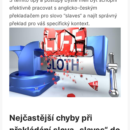
efektivně pracovat ⁣s anglicko-českým
překladačem ⁣pro slovo ​“slaves“ a najít správný
překlad pro váš specifický kontext.
Nejčastější ‍chyby při
překládání slova‌ „slaves“ do