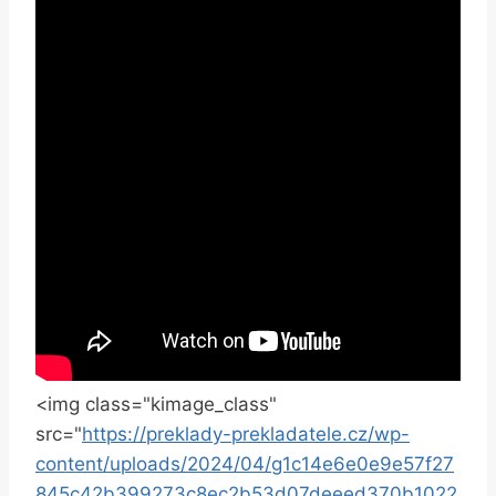
<img class="kimage_class"
src="
https://preklady-prekladatele.cz/wp-
content/uploads/2024/04/g1c14e6e0e9e57f27
845c42b399273c8ec2b53d07deeed370b1022