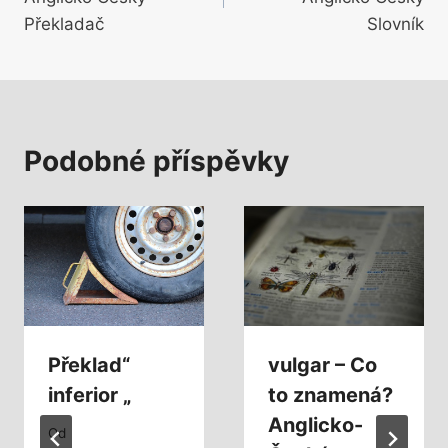
příspěvek
Překladač
Slovník
Podobné příspěvky
Překlad“
vulgar – Co
inferior „
to znamená?
Anglicko-
Od