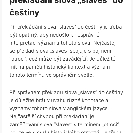
češtiny
Při překládání slova ​“slaves“ do češtiny je⁢ třeba⁢
být opatrný, aby nedošlo k nesprávné
interpretaci významu tohoto slova. ‍Nejčastěji
se překlad slova „slaves“ spojuje s pojmem
‌“otroci“,‌ což může být zavádějící. Je důležité ​
mít na paměti historický kontext a význam
tohoto termínu ve správném světle.
Při správném překladu slova „slaves“ do češtiny
je důležité⁤ brát ‍v úvahu ‍různé ‌konotace a​
významy ​tohoto slova v anglickém‍ jazyce.
Nejčastější chybou při překládání je
zaměňování slova ‌“slaves“ s⁢ termínem „otroci“
pouze ve smyslu⁢ historického otroctví. Je ⁢třeba