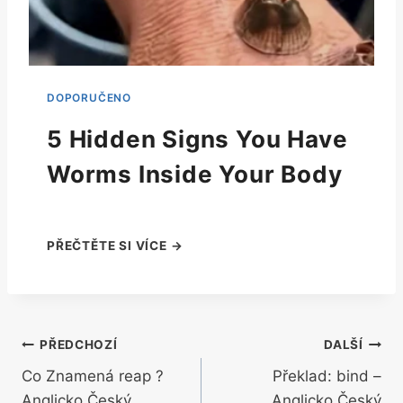
5 Hidden Signs You Have
Worms Inside Your Body
Navigace
PŘEDCHOZÍ
DALŠÍ
Co Znamená reap ?
Překlad: bind –
pro
Anglicko Český
Anglicko Český