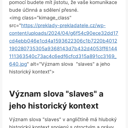
pomocí‌ budete mít jistotu, že vaše ‍komunikace
bude ​účinná⁣ a ⁢sdělení přesné.
<img ‌class="kimage_class"
src="
https://preklady-prekladatele.cz/wp-
content/uploads/2024/04/g6f54c90ece32dd17
cd4ebb046e1cd4a1593622306c1b7220b4012
190280735305a9368143d7b432d4053ff6144
111363540c73ac4c6edf6cfcd315a891cc3169_
640.jpg
" alt="Význam ⁤slova ‍ "slaves" a jeho
historický kontext">
Význam slova "slaves" a
jeho⁢ historický kontext
Význam ‌slova "slaves" v angličtině ‍má hluboký
⁤historický kontext⁢ spojený s otroctvím a právy