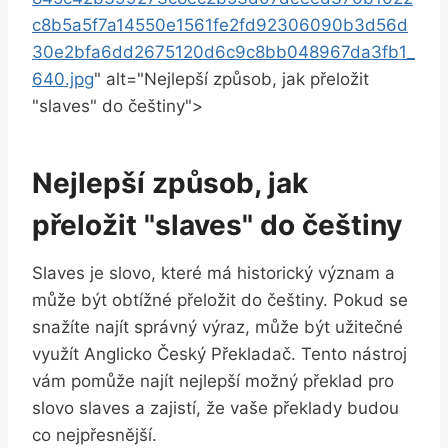
c8b5a5f7a14550e1561fe2fd92306090b3d56d
30e2bfa6dd2675120d6c9c8bb048967da3fb1_
640.jpg
" alt="Nejlepší‌ způsob, jak přeložit‍
"slaves" do češtiny">
Nejlepší způsob, jak
přeložit "slaves" do ⁢češtiny
Slaves je slovo,‌ které má historický význam a
může být obtížné přeložit do češtiny. ⁤Pokud se
snažíte najít správný výraz, může být užitečné
využít Anglicko‌ Český ​Překladač. ⁣Tento nástroj
vám pomůže najít nejlepší možný​ překlad pro
slovo slaves a zajistí, že vaše překlady budou​
co nejpřesnější.