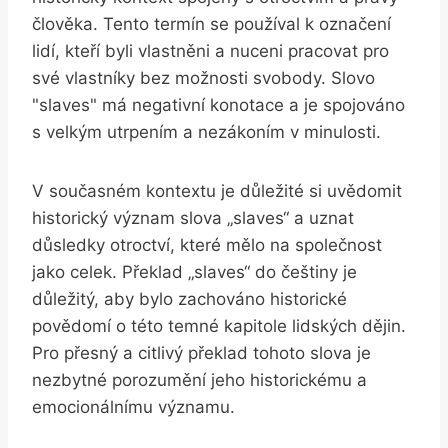
člověka. Tento termín se používal k označení
⁢lidí,⁢ kteří byli ⁢vlastněni a nuceni pracovat pro
‍své vlastníky bez možnosti svobody. Slovo
"slaves" má negativní​ konotace ‍a je spojováno
s velkým ‍utrpením a ​nezákoním v minulosti.
V současném kontextu je důležité si uvědomit
⁤historický význam slova „slaves“ ⁣a uznat
důsledky otroctví, které​ mělo na společnost‍
jako celek. Překlad „slaves“ do češtiny ⁣je
důležitý, aby bylo‍ zachováno historické
‌povědomí o této​ temné kapitole lidských dějin.
Pro přesný⁣ a citlivý překlad‌ tohoto ​slova je
nezbytné porozumění jeho historickému a
emocionálnímu významu.