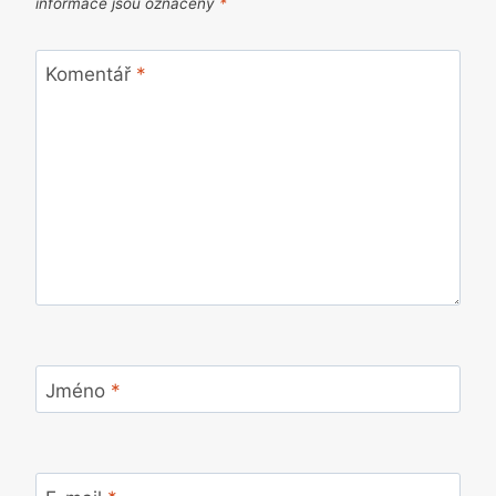
informace jsou označeny
*
Komentář
*
Jméno
*