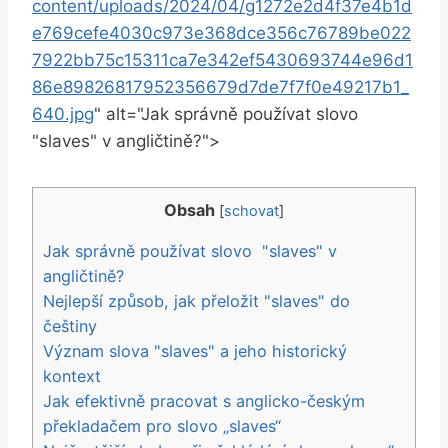
content/uploads/2024/04/g1272e2d4f37e4b1d
e769cefe4030c973e368dce356c76789be022
7922bb75c15311ca7e342ef5430693744e96d1
86e89826817952356679d7de7f7f0e49217b1_
640.jpg
" alt="Jak ‍správně používat slovo
"slaves" v​ angličtině?">
Obsah
[
schovat
]
Jak správně používat slovo ⁣ "slaves" v
angličtině?
Nejlepší způsob, jak přeložit "slaves" do
⁢češtiny
Význam slova "slaves" a jeho⁢ historický
kontext
Jak efektivně pracovat s anglicko-českým
překladačem pro⁤ slovo „slaves“