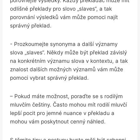
porovnejte výsledky. ⁣Každý překladač může mít
‌odlišné překlady ‌pro slovo „slaves“, ⁣a tak
porovnání výsledků vám může pomoci najít
správný překlad.
-‌ Prozkoumejte synonyma a další významy
slova „slaves“. Někdy může⁤ být překlad závislý
na konkrétním významu slova v kontextu,‌ a tak
znalost dalších možných významů vám může
pomoci vybrat správný překlad.
– Pokud⁣ máte možnost, poraďte se ⁣s rodilým
mluvčím češtiny. Často mohou mít rodilí mluvčí⁣
lepší pocit pro jemné​ nuance v ⁢překladu​ a
mohou⁢ vám poskytnout cenný náhled.
S ⁤těmito tipy ⁤a postupy byste ‍měli být schopni