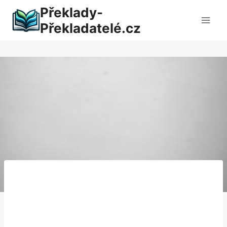
Přeskočit
Překlady-
na
Překladatelé.cz
obsah