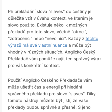
Při ⁣překládání slova "slaves" ⁢do češtiny je
důležité vzít v úvahu kontext, ve ⁣kterém ‌je
slovo použito. Existuje několik možných
překladů pro toto slovo, ⁤včetně "otroci",
"zotročenci" nebo​ "nevolníci". Každý z
těchto
výrazů má ⁤své vlastní nuance
a‍ může být
vhodný v různých situacích.⁢ Anglicko Český
Překladač vám pomůže najít ten správný výraz
pro váš konkrétní kontext.
Použití Anglicko Českého Překladače vám
může ušetřit čas a energii při hledání
správného překladu pro ‌slovo "slaves". Díky
tomuto nástroji můžete být jistí, že vaše
překlady budou správné a přesné. S jeho