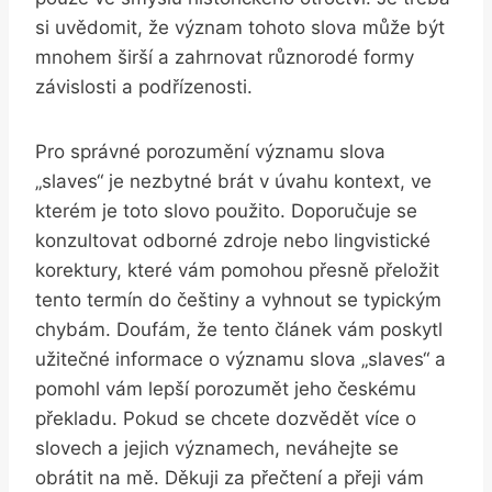
si uvědomit, že význam tohoto slova může být
mnohem širší a zahrnovat různorodé formy
⁣závislosti a podřízenosti.
Pro správné⁣ porozumění významu slova
„slaves“​ je nezbytné brát⁣ v úvahu kontext, ve​
kterém je toto slovo použito. Doporučuje se
konzultovat odborné ⁢zdroje nebo lingvistické
korektury, které vám pomohou přesně přeložit
tento termín⁢ do češtiny a vyhnout se typickým
chybám. Doufám, že tento článek vám poskytl
užitečné ⁣informace o významu​ slova​ „slaves“ a
pomohl vám lepší porozumět ‌jeho českému
překladu. ⁤Pokud se chcete​ dozvědět více o
slovech⁢ a jejich významech, neváhejte se
obrátit na mě. Děkuji za přečtení a přeji vám