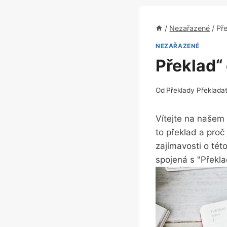
/
Nezařazené
/
Př
NEZAŘAZENÉ
Překlad“
Od
Překlady Překlada
Vítejte na našem
to překlad a proč
zajímavosti o tét
spojená s "Překla