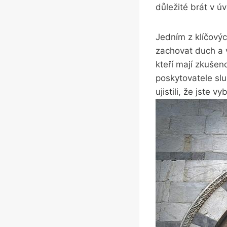
důležité brát v ú
Jedním z klíčovýc
zachovat duch a v
kteří mají zkušen
poskytovatele sl
ujistili, že jste 