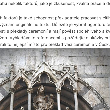
vahu několik faktorů, jako je zkušenost, kvalita práce a 
h faktorů je také schopnost překladatele pracovat s citl
ýznam originálního textu. Důležité je vybrat agenturu či
osti s překlady ceremonií a mají pověst spolehlivého a kv
užeb. Vyhledávejte referencemi a požádejte o ukázky pr
vybrali to nejlepší místo pro překlad vaší ceremonie v Česk