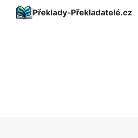
Přeskočit
Překlady-Překladatelé.cz
na
obsah