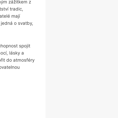
ným zážitkem z
tví tradic,
atelé mají
e jedná o svatby,
hopnost spojit
ocí, lásky a
ořit do atmosféry
ovatelnou