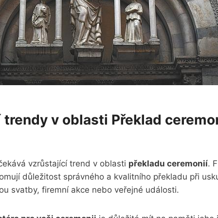
 trendy v oblasti Překlad ceremo
ekává vzrůstající trend v oblasti
překladu ceremonií
. 
domují důležitost správného a kvalitního překladu při us
sou svatby, firemní akce nebo veřejné události.