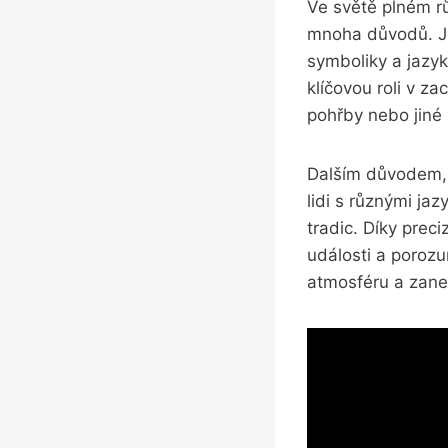
Ve světě plném r
mnoha důvodů. Je
symboliky a jazyk
klíčovou roli v za
pohřby nebo jiné
Dalším důvodem, p
lidi s různými ja
tradic. Díky prec
události a poroz
atmosféru a zane