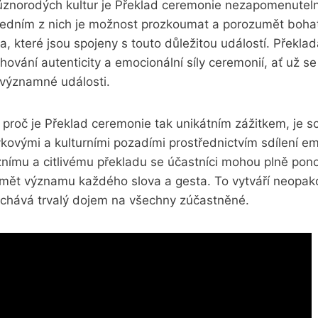
ůznorodých kultur je Překlad ceremonie nezapomenutel
dním z nich je možnost prozkoumat a porozumět bohats
a, které jsou spojeny s touto důležitou událostí. Překlad
chování autenticity a emocionální síly ceremonií, ať už s
 významné události.
roč je Překlad ceremonie tak unikátním zážitkem, je sc
zykovými a kulturními pozadími prostřednictvím sdílení em
iznímu a citlivému překladu se účastníci mohou plně pon
umět významu každého slova a gesta. To vytváří neopak
chává trvalý dojem na všechny zúčastněné.