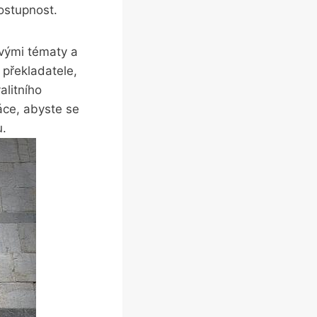
dostupnost.
ivými tématy a
 překladatele,
alitního
áce, abyste se
u.