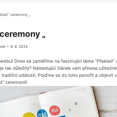
eklad“ ceremony „
 ceremony „
telé
8. 8. 2024
 webu! Dnes se zaměříme na fascinující téma "Překlad" 
 je tak důležitý? Následující článek vám přinese užitečn
o tradiční události. Pojďme se do toho ponořit a objevit 
d" ceremonií!