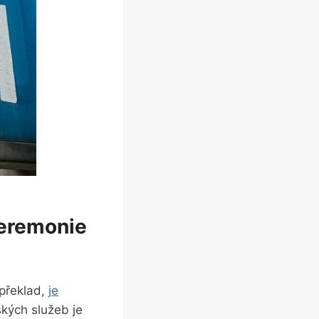
 ceremonie
 překlad,
je
ských služeb je