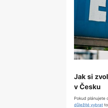
Jak si zvo
v Česku
Pokud plánujete c
důležité vybrat
to