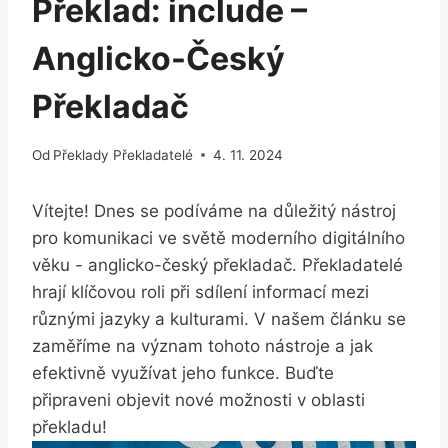
Překlad: include –
Anglicko-Český
Překladač
Od
Překlady Překladatelé
4. 11. 2024
Vítejte! ​Dnes ⁤se​ podíváme na důležitý​ nástroj
pro komunikaci ve ‌světě moderního digitálního
věku ‍- anglicko-český​ překladač. Překladatelé⁤
hrají klíčovou ⁣roli při sdílení informací mezi
‌různými‍ jazyky a kulturami. V našem ⁣článku se ​
zaměříme na⁣ význam ⁣tohoto⁣ nástroje a jak⁢
efektivně využívat‌ jeho ‍funkce. ‍Buďte‌
připraveni objevit ⁣nové možnosti v ‌oblasti
překladu!