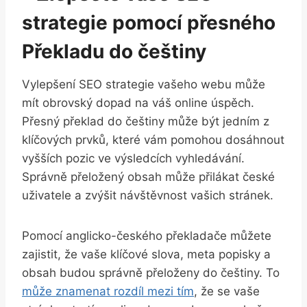
strategie pomocí přesného
Překladu do češtiny
Vylepšení‍ SEO strategie vašeho webu⁢ může
‌mít obrovský ⁢dopad ⁢na váš ⁤online úspěch.
Přesný překlad ‌do‍ češtiny může být jedním z⁢
klíčových​ prvků, ​které vám pomohou dosáhnout⁢
vyšších pozic⁣ ve výsledcích‌ vyhledávání.
⁣Správně přeložený obsah může‍ přilákat české​
uživatele a‍ zvýšit návštěvnost vašich stránek.
Pomocí anglicko-českého překladače můžete
zajistit, že‍ vaše klíčové slova, meta popisky ​a
obsah budou ⁣správně přeloženy do češtiny. To
může znamenat rozdíl mezi tím
, že​ se vaše‍