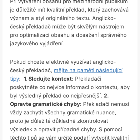
Při vytváření obsahu pro mezinárodní ‌publikum
je⁢ důležité mít kvalitní překlad, který zachovává
význam a styl⁤ originálního ‍textu. Anglicko-
český překladač může být skvělým nástrojem
⁤pro optimalizaci obsahu a dosažení správného
jazykového vyjádření.
Pokud chcete efektivně využívat anglicko-
český překladač,
mějte na ‌paměti následující
tipy
: ⁤
1. Sledujte‍ kontext:
Překladači
poskytněte co nejvíce ​informací ⁤o⁤ kontextu,⁤ aby
byl výsledný ‌překlad co nejpřesnější.
2.
Opravte ⁣gramatické ​chyby:
Překladači nemusí
vždy zachytit všechny gramatické nuance,
proto je důležité důkladně zkontrolovat ​
výsledek a opravit případné⁤ chyby. S pomocí⁣
těchto tipů⁢ se vám určitě podaří vytvořit kvalitní