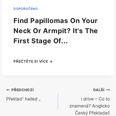
Find Papillomas On Your
Neck Or Armpit? It's The
First Stage Of...
Navigace
PŘEDCHOZÍ
DALŠÍ
Překlad“ hailed „
i drive – Co to
pro
znamená? Anglicko
příspěvek
Český Překladač