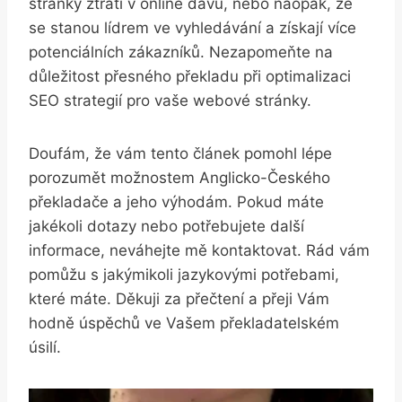
stránky ztratí‌ v online‌ davu, nebo ‌naopak,‍ že
se stanou⁢ lídrem ve‍ vyhledávání a získají ⁣více
potenciálních⁣ zákazníků. Nezapomeňte na
důležitost ⁤přesného překladu při optimalizaci
⁤SEO strategií pro vaše webové stránky.
Doufám,⁤ že vám tento​ článek pomohl ‌lépe
porozumět možnostem Anglicko-Českého
překladače a jeho výhodám.⁣ Pokud máte ​
jakékoli dotazy nebo potřebujete další
informace, neváhejte mě kontaktovat. Rád vám
pomůžu s jakýmikoli⁣ jazykovými‌ potřebami,
které máte. Děkuji za přečtení a přeji Vám
hodně úspěchů ve‌ Vašem překladatelském
úsilí.