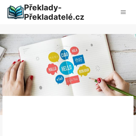
Přeskočit
Překlady-
na
Překladatelé.cz
obsah