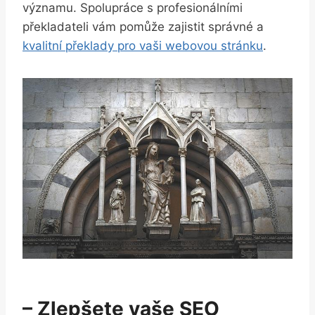
významu. Spolupráce ​s⁢ profesionálními
překladateli vám pomůže zajistit správné a
kvalitní překlady pro ‍vaši webovou stránku
.
– ⁣Zlepšete vaše SEO