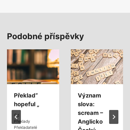
Podobné příspěvky
Překlad“
Význam
hopeful „
slova:
scream –
Od
Anglicko
Překlady
Překladatelé