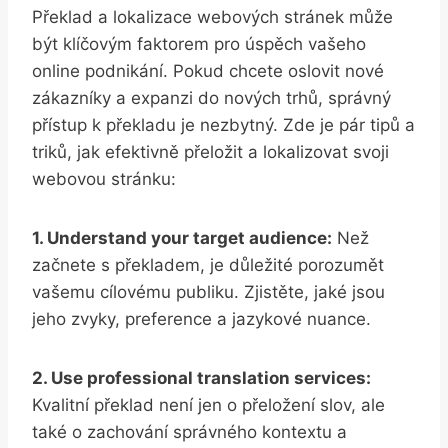
Překlad a lokalizace webových stránek může
být klíčovým ⁣faktorem pro ​úspěch vašeho
⁢online podnikání. Pokud chcete oslovit ⁤nové
zákazníky a expanzi do nových trhů, správný
přístup k překladu je‍ nezbytný. Zde je‍ pár‍ tipů⁢ a
⁣triků,‍ jak ⁣efektivně přeložit a lokalizovat svoji
‌webovou stránku:
1. Understand⁢ your target audience:
Než
začnete s překladem, je důležité ‍porozumět
vašemu‍ cílovému publiku. Zjistěte, jaké jsou‌
jeho ⁤zvyky,‌ preference a​ jazykové nuance.
2. ‍Use professional translation services:
‌
Kvalitní překlad není jen ​o přeložení slov, ale
také o zachování⁣ správného kontextu a‍