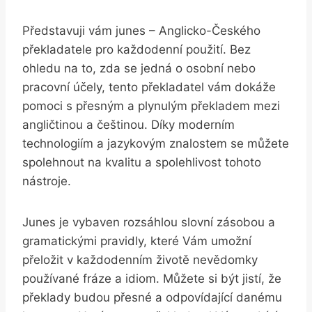
Představuji vám junes – Anglicko-Českého
překladatele pro každodenní použití. Bez
ohledu ⁤na to, zda se jedná o osobní ‍nebo
pracovní účely, tento ​překladatel⁤ vám ⁢dokáže
pomoci ‌s přesným a ​plynulým ​překladem mezi
angličtinou a ⁣češtinou. Díky moderním
technologiím a jazykovým ​znalostem se můžete
spolehnout na kvalitu​ a spolehlivost tohoto
nástroje.
Junes je⁢ vybaven rozsáhlou ⁣slovní zásobou a
gramatickými pravidly, ‍které Vám umožní
přeložit​ v ‌každodenním životě ⁢nevědomky ​
používané ⁣fráze a idiom. Můžete ​si​ být jistí, že
překlady‌ budou přesné a​ odpovídající danému