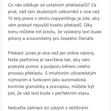
Co nás odlišuje od ostatních ‌překladačů? Za
prvé, náš tým zkušených odborníků s více než
10 lety ‌praxe v oboru copywritingu je zde, aby
vám poskytl nejvyšší⁢ kvalitu překladů.⁢ Díky
tomu můžete mít jistotu,⁢ že výsledný text bude
přesný a srozumitelný ‍pro českého čtenáře.
Překlad: junes je ​více než jen online nástroj.‍
Naše platforma je navržena tak, aby⁣ vám
poskytla pomoc ‍a podporu během celého ​
procesu překladu. S intuitivním uživatelským
rozhraním ‌a funkcemi jako automatická
kontrola gramatiky a pravopisu, můžete ‌být
jistí, že váš text bude v perfektním stavu.
Nebuďte zahnaní do⁢ úzkých s⁣ obtížnými