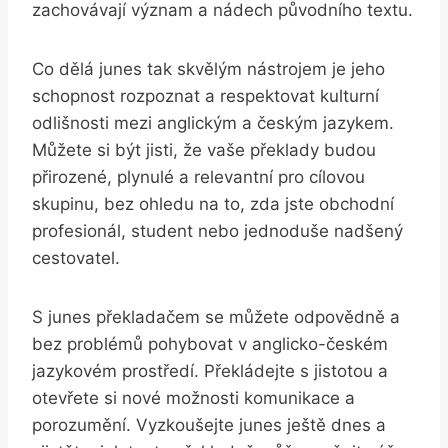
zachovávají význam ​a nádech ⁢původního textu.
Co dělá​ junes​ tak skvělým nástrojem je jeho
schopnost‌ rozpoznat a respektovat kulturní⁢
odlišnosti mezi‌ anglickým a⁤ českým jazykem.
Můžete si být‍ jisti, že vaše překlady budou
⁤přirozené,⁣ plynulé a relevantní⁣ pro cílovou
skupinu,⁤ bez ohledu na to, ‌zda‍ jste obchodní
profesionál, student nebo jednoduše‌ nadšený ​
cestovatel.
S junes překladačem se můžete odpovědně a⁣
bez problémů pohybovat‌ v anglicko-českém
jazykovém prostředí. Překládejte s jistotou a
otevřete si nové možnosti komunikace a
porozumění. Vyzkoušejte junes ještě dnes a