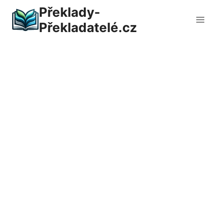
Přeskočit
Překlady-
na
Překladatelé.cz
obsah