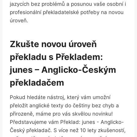
jazycích bez problémů ‍a⁤ posunou vaše⁤ osobní ⁢i
profesionální⁣ překladatelské potřeby na novou
úroveň.
Zkušte ​novou úroveň
překladu s Překladem:
junes‍ – Anglicko-Českým
překladačem
Pokud⁣ hledáte nástroj, který vám ‌umožní
přeložit ‌anglické texty do⁢ češtiny bez chyb a
přirozeně, máme pro vás skvělou ‌novinku!
Představujeme vám‍ Překlad: junes -‍ Anglicko-
Český ‌překladač. S více⁤ než​ 10 lety ⁤zkušeností,