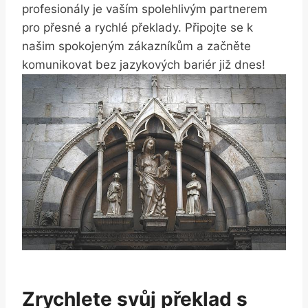
profesionály je‌ vaším ‌spolehlivým partnerem ​
pro ​přesné a rychlé ​překlady. Připojte se k
‌našim spokojeným ⁣zákazníkům a začněte
komunikovat bez⁤ jazykových bariér​ již dnes!
Zrychlete⁢ svůj překlad ⁣s