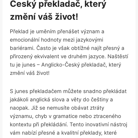
Český překladač, který
⁢změní váš život!
Překlad je uměním přenášet⁤ význam‌ a
⁢emocionální hodnoty mezi jazykovými
bariérami. Často ⁤je však obtížné najít přesný⁤ a
přirozený ekvivalent⁢ ve druhém ​jazyce. ‌Naštěstí
‌tu je junes – Anglicko-Český překladač, který
změní váš život!
S junes překladačem‍ můžete snadno ⁤překládat
jakákoli anglická slova ⁣a⁣ věty do češtiny a
naopak. Již se ​nemusíte obávat ztráty
významu, chyb v⁤ gramatice ⁣nebo ztraceného
⁤kontextu při překládání. Tento inovativní nástroj
vám nabízí přesné⁣ a⁢ kvalitní​ překlady, které ​