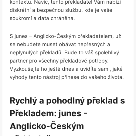
kontextu. Navíc, tento překladatel Vám⁤ nabízí
diskrétní ⁢a bezpečnou⁣ službu, kde ​je vaše
soukromí a data chráněna.
S⁣ junes – Anglicko-Českým překladatelem, už
‍se ⁢nebudete muset obávat nepřesných a
neplynulých překladů. Bude to váš⁢ spolehlivý​
partner‌ pro všechny překladové potřeby.
Vyzkoušejte ho ještě dnes a uvidíte sami, jaké
výhody⁣ tento nástroj přinese ​do ‌vašeho života.
Rychlý a pohodlný ⁢překlad s
⁤Překladem:‍ junes ⁢-⁣
Anglicko-Českým