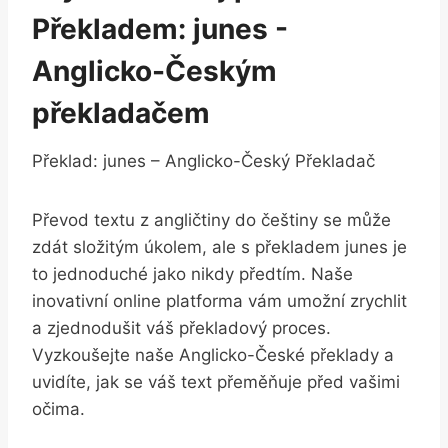
⁤Překladem: junes​ -⁤
Anglicko-Českým
překladačem
Překlad: junes⁣ – Anglicko-Český Překladač
Převod textu z angličtiny do ⁢češtiny se může
zdát složitým ‌úkolem, ale s​ překladem junes je
to jednoduché jako⁤ nikdy předtím. Naše
‌inovativní online platforma vám ​umožní​ zrychlit
a zjednodušit ⁢váš překladový ‍proces.
Vyzkoušejte naše Anglicko-České překlady a
‌uvidíte, jak ‍se váš text ​přeměňuje před vašimi‍
očima.