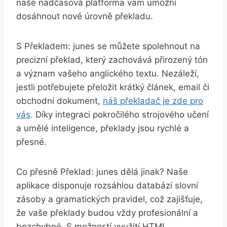
naše nadčasová platforma ⁢vám umožní
dosáhnout nové úrovně překladu.
S Překladem: ⁤junes se ⁢můžete spolehnout ⁣na
precizní překlad, který⁢ zachovává přirozený ⁣tón
a‍ význam vašeho anglického textu. Nezáleží,
⁤jestli potřebujete přeložit krátký ⁤článek, email či
obchodní dokument,
náš překladač je zde pro
vás
. Díky integraci pokročilého strojového učení
a umělé inteligence, překlady jsou rychlé a
přesné.
Co přesně Překlad: junes dělá jinak? Naše‌
aplikace disponuje​ rozsáhlou databází slovní
zásoby a gramatických pravidel, což zajišťuje,
‌že vaše⁤ překlady ‌budou vždy profesionální‍ a ​
bezchybné. ‌S možností ‌využití HTML