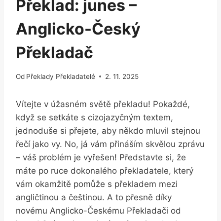
Překlad: junes –
Anglicko-Český
Překladač
Od
Překlady Překladatelé
2. 11. 2025
Vítejte v úžasném světě‍ překladu! Pokaždé,
když ⁤se setkáte s cizojazyčným textem,
jednoduše si⁢ přejete, aby někdo ‌mluvil stejnou
řečí ⁣jako vy. No, já vám přináším skvělou‌ zprávu
– váš problém ⁣je ​vyřešen! Představte ‌si, že⁢
máte po ‍ruce dokonalého překladatele, který
⁤vám okamžitě pomůže ‍s překladem mezi
angličtinou ​a češtinou. A⁣ to přesně díky
novému Anglicko-Českému Překladači od