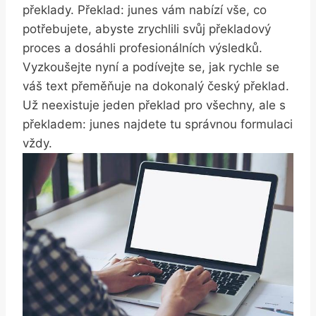
překlady. ‌Překlad: junes vám⁢ nabízí ‌vše, ⁢co⁣
potřebujete, abyste ⁣zrychlili ‍svůj​ překladový
proces ⁣a ​dosáhli ‍profesionálních výsledků.
Vyzkoušejte nyní‌ a podívejte se, ⁤jak rychle se
váš text přeměňuje na dokonalý ⁣český překlad. ​
Už neexistuje jeden ‌překlad pro všechny, ale s
překladem: junes​ najdete tu⁣ správnou​ formulaci
vždy.