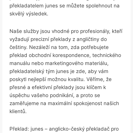
⁣překladatelem junes ⁢se ‌můžete ​spolehnout na
skvělý výsledek.
Naše⁣ služby ⁢jsou vhodné ‍pro‍ profesionály, kteří
​vyžadují precizní překlady ​z‌ angličtiny do
češtiny. Nezáleží na tom, zda potřebujete
překlad obchodní korespondence, technického
manuálu nebo marketingového⁢ materiálu,
‌překladatelský⁢ tým ‌junes je zde, aby vám
⁢poskytl⁣ nejlepší ​možnou kvalitu. Věříme, že
přesné a⁢ efektivní překlady jsou klíčem k
úspěchu vašeho‍ podnikání, a proto se
zaměřujeme na ⁢maximální spokojenost našich
klientů.
Překlad: junes – anglicko-český překladač​ pro​