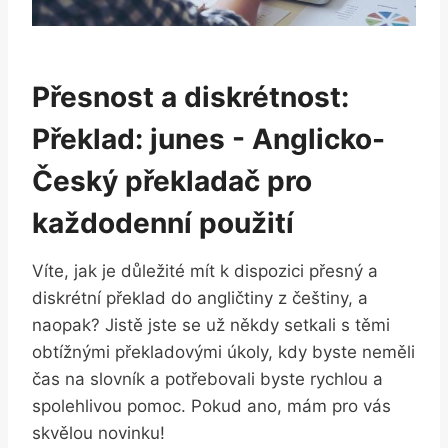
Přesnost​ a diskrétnost:⁣
Překlad:‍ junes ⁢- ‍Anglicko-
Český ‌překladač ‍pro
každodenní​ použití
Víte, jak je důležité mít k dispozici přesný a
diskrétní ⁢překlad‌ do angličtiny ‍z češtiny, a
naopak? Jistě jste se už někdy setkali s⁣ těmi
obtížnými překladovými úkoly, kdy⁤ byste ⁣neměli
čas na slovník a potřebovali⁤ byste rychlou a
spolehlivou pomoc. Pokud ano, mám‌ pro vás
⁣skvělou novinku!