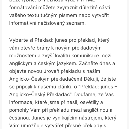
formátování můžete‍ zvýraznit důležité části
vašeho⁣ textu tučným písmem⁤ nebo ⁤vytvořit
informativní nečíslovaný seznam.
Vyberte si Překlad: junes pro ‍překlad, který
vám otevře​ brány k novým ‍překladovým
možnostem a zvýší kvalitu komunikace mezi
anglickým a českým jazykem. Začněte dnes a
⁣objevte novou úroveň překladu⁢ s naším
Anglicko-Českým překladačem! Děkuji, že​ jste
⁣se připojili k ⁣našemu článku‍ o "Překlad: junes –
Anglicko-Český Překladač". Doufáme, ‍že Vás⁣
informace, které jsme⁢ přinesli, ​osvětlily a
pomohly Vám ⁣při⁢ překladu mezi⁣ angličtinou ⁣a ​
češtinou. Junes je vynikajícím nástrojem,‍ který​
Vám umožňuje vytvářet přesné překlady⁢ s