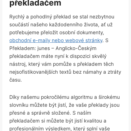
překladačem
Rychlý a ​pohodlný překlad se stal nezbytnou
součástí‍ našeho každodenního života, ⁢ať už
potřebujeme⁢ přeložit⁢ osobní ‌dokumenty,
obchodní e-maily nebo webové⁢ stránky
. S
Překladem: junes – Anglicko-Českým
překladačem⁢ máte nyní k‍ dispozici skvělý
nástroj,​ který vám pomůže ‌s ⁤překladem těch
nejsofistikovanějších textů bez ⁤námahy a ⁣ztráty
‍času.
Díky našemu⁣ pokročilému algoritmu a širokému
slovníku⁣ můžete být ‌jistí, že‍ vaše překlady ⁢jsou‌
přesné a ‍správně složené. S naším⁣
překladačem si‍ můžete být jistí kvalitou a
profesionálním výsledkem,‌ který splní⁣ vaše