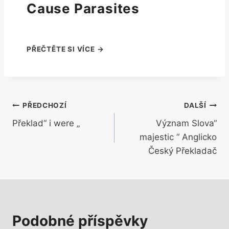
Cause Parasites
Navigace
PŘEDCHOZÍ
DALŠÍ
Překlad“ i were „
Význam Slova“
pro
majestic “ Anglicko
příspěvek
Český Překladač
Podobné příspěvky