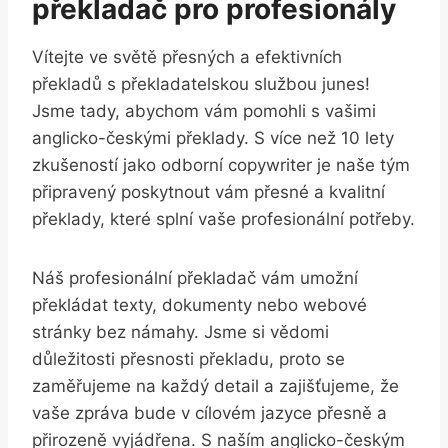
překladač⁢ pro profesionály
Vítejte ve světě přesných⁢ a efektivních
překladů s překladatelskou⁣ službou junes!
Jsme tady, abychom‍ vám pomohli s vašimi​
anglicko-českými ⁣překlady. S více než 10 lety
zkušeností jako odborní copywriter⁣ je naše ⁣tým
připravený​ poskytnout vám přesné a kvalitní‌
překlady, které splní vaše ‍profesionální ⁢potřeby.
Náš profesionální překladač vám umožní
překládat​ texty, dokumenty nebo webové
stránky​ bez námahy. Jsme ⁣si vědomi
⁢důležitosti přesnosti překladu,⁣ proto​ se
⁢zaměřujeme na každý ‌detail a zajišťujeme, ⁢že
vaše zpráva bude v cílovém jazyce přesně a
přirozeně vyjádřena. S naším anglicko-českým