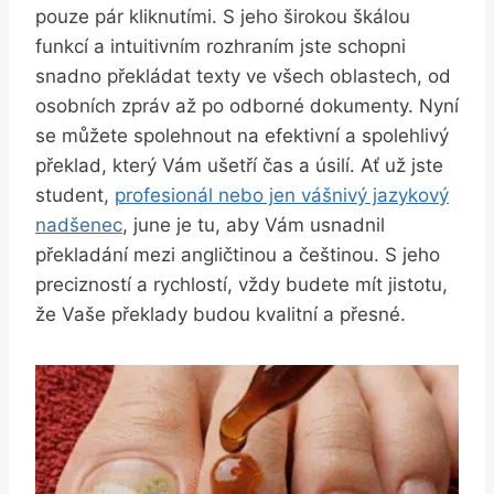
pouze pár kliknutími. S jeho širokou škálou
funkcí ⁢a‍ intuitivním ‌rozhraním jste schopni
snadno překládat texty ‌ve všech oblastech, ​od
osobních ⁢zpráv až po odborné dokumenty.‌ Nyní
se můžete spolehnout na efektivní a spolehlivý
překlad, který Vám ušetří ‍čas a‌ úsilí. Ať ⁣už jste
student,
profesionál nebo jen ⁤vášnivý jazykový
⁣nadšenec
, june je tu, aby ‍Vám‍ usnadnil
překladání mezi ⁤angličtinou a češtinou. ‌S jeho
precizností a rychlostí, ​vždy budete mít jistotu,
že Vaše překlady ​budou kvalitní a přesné.