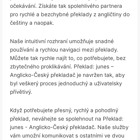
očekávání. Získáte tak spolehlivého ‌partnera
pro ⁣rychlé a bezchybné​ překlady z⁢ angličtiny do
češtiny a ⁣naopak.
Naše intuitivní rozhraní umožňuje ​snadné
používání ​a ⁢rychlou navigaci​ mezi překlady.
Můžete ​tak rychle najít to, co potřebujete, ​bez ​
zbytečného proklikávání. Překlad: junes –
Anglicko-Český překladač je ‍navržen⁣ tak,⁢ aby
byl veškerý proces jednoduchý⁣ a uživatelsky
⁣přívětivý.
Když‍ potřebujete přesný, ‍rychlý a pohodlný
‍překlad, neváhejte se spolehnout na​ Překlad:
junes ⁤- Anglicko-Český⁢ překladač. ‌Naše služby
vám ​umožní komunikovat s ostatními ve dvou