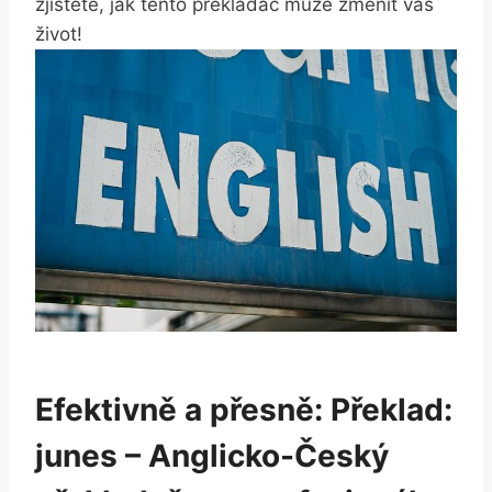
zjistěte, ⁢jak⁤ tento ⁣překladač může změnit váš
‌život!
Efektivně a přesně: Překlad:
junes – Anglicko-Český