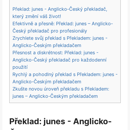
Překlad: junes -⁤ Anglicko-Český překladač,
který ⁢změní váš život!
Efektivně a přesně: Překlad: junes – Anglicko-
Český překladač⁢ pro profesionály
Zrychlete⁢ svůj překlad ⁣s ⁤Překladem: junes​ -⁤
Anglicko-Českým překladačem
Přesnost​ a diskrétnost:⁣ Překlad:‍ junes ⁢-
‍Anglicko-Český ‌překladač ‍pro každodenní​
použití
Rychlý a pohodlný ⁢překlad s ⁤Překladem:‍ junes ⁢-⁣
Anglicko-Českým překladačem
Zkušte ​novou úroveň překladu s Překladem:
junes‍ – Anglicko-Českým překladačem
Překlad: junes -⁤ Anglicko-