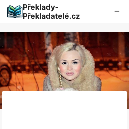
Přeskočit
Překlady-
na
Překladatelé.cz
obsah