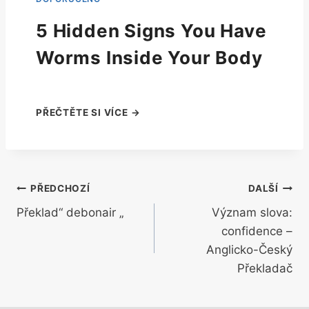
5 Hidden Signs You Have
Worms Inside Your Body
Navigace
PŘEDCHOZÍ
DALŠÍ
Překlad“ debonair „
Význam slova:
pro
confidence –
příspěvek
Anglicko-Český
Překladač