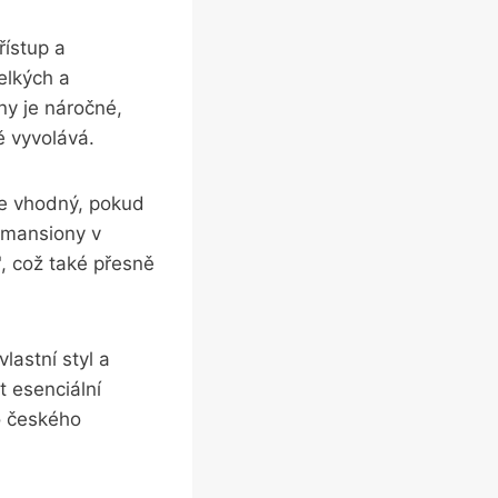
řístup a
elkých a
ny je náročné,
ě vyvolává.
je vhodný, pokud
 mansiony‍ v
, což také přesně
lastní‍ styl a
 esenciální
ro českého