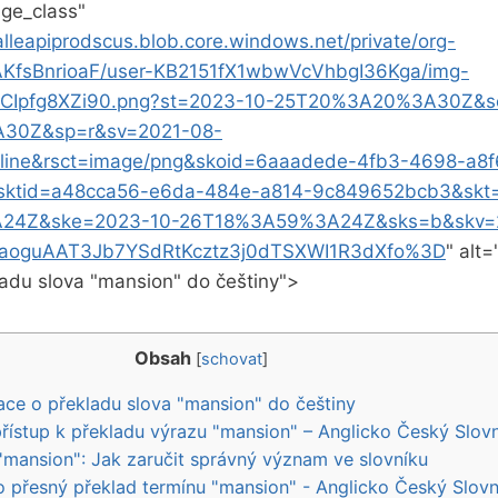
ge_class"
alleapiprodscus.blob.core.windows.net/private/org-
KfsBnrioaF/user-KB2151fX1wbwVcVhbgI36Kga/img-
CIpfg8XZi90.png?st=2023-10-25T20%3A20%3A30Z&s
30Z&sp=r&sv=2021-08-
line&rsct=image/png&skoid=6aaadede-4fb3-4698-a8f
ktid=a48cca56-e6da-484e-a814-9c849652bcb3&skt
24Z&ske=2023-10-26T18%3A59%3A24Z&sks=b&skv=
aoguAAT3Jb7YSdRtKcztz3j0dTSXWI1R3dXfo%3D
" alt=
ladu slova⁢ "mansion" do češtiny">
Obsah
[
schovat
]
mace o překladu slova "mansion" do češtiny
přístup k překladu výrazu "mansion" – Anglicko‌ Český Slov
 "mansion": Jak zaručit správný význam ‍ve slovníku
pro přesný překlad termínu "mansion" -​ Anglicko Český Slovn