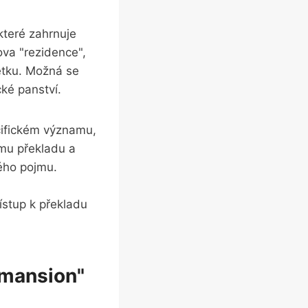
 které zahrnuje
lova "rezidence",
tku.‌ Možná se‌
cké panství.
pecifickém významu,
ému překladu a
ného pojmu.
řístup k překladu
"mansion"