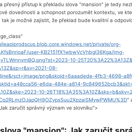
 a přesný přístup k překladu slova "mansion" je tedy ne
ykové dovednosti a schopnost porozumět kontextu, ve kt
tak je možné zajistit, že překlad bude kvalitní a odpoví
age_class"
alleapiprodscus.blob.core.windows.net/private/org-
KfsBnrioaF/user-KB2151fX1wbwVcVhbgI36Kga/img-
syTLWmnymBQ.png?st=2023-10-25T20%3A22%3A13Z&
13Z&sp=r&sv=2021-08-
line&rsct=image/png&skoid=6aaadede-4fb3-4698-a8f
ktid=a48cca56-e6da-484e-a814-9c849652bcb3&skt
10Z&ske=2023-10-26T18%3A35%3A10Z&sks=b&skv=2
LCq2RLmzOJapQH9OZypsSuu2XpzaiSMywPWMU%3D
" 
Jak zaručit správný význam ve ⁤slovníku">
 slova "mansion": Jak zaručit spr