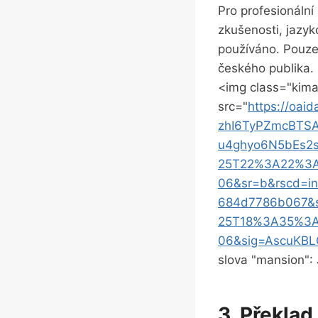
Pro profesionální
⁣zkušenosti, ‌jaz
používáno. Pouze 
českého publika.
<img‌ class="kim
src="
https://oaid
zhI6TyPZmcBTSA
u4ghyo6N5bEs2
25T22%3A22%3A
06&sr=b&rscd=in
684d7786b067&s
25T18%3A35%3A
06&sig=AscuKB
slova "mansion": 
3. Překlad