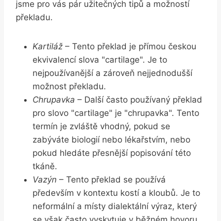
jsme pro vás pár užitečných tipů a možností
překladu.
Kartiláž
– Tento překlad je přímou českou
ekvivalencí slova "cartilage". Je to
nejpoužívanější a zároveň nejjednodušší
možnost překladu.
Chrupavka
– Další často používaný překlad
pro slovo "cartilage" je "chrupavka". Tento
termín je zvláště vhodný, pokud se
zabýváte biologií nebo lékařstvím, nebo
pokud hledáte přesnější popisování této
tkáně.
Vazýn
– Tento překlad se používá
především v kontextu kostí a kloubů. Je to
neformální a místy dialektální výraz, který
se však často vyskytuje v běžném hovoru.