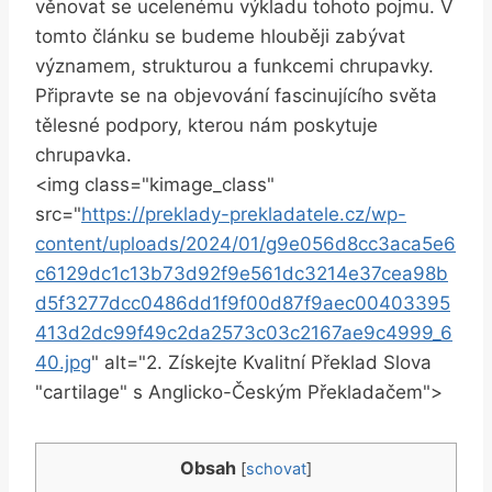
věnovat se ucelenému výkladu tohoto pojmu. V
tomto článku se budeme hlouběji zabývat
významem, strukturou a funkcemi chrupavky.
Připravte se na objevování fascinujícího světa
tělesné podpory, kterou nám poskytuje
chrupavka.
<img class="kimage_class"
src="
https://preklady-prekladatele.cz/wp-
content/uploads/2024/01/g9e056d8cc3aca5e6
c6129dc1c13b73d92f9e561dc3214e37cea98b
d5f3277dcc0486dd1f9f00d87f9aec00403395
413d2dc99f49c2da2573c03c2167ae9c4999_6
40.jpg
" alt="2. Získejte Kvalitní Překlad Slova
"cartilage" s Anglicko-Českým Překladačem">
Obsah
[
schovat
]