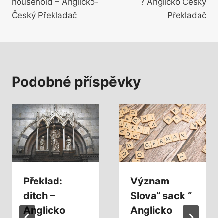
household – Anglicko-
? Anglicko Český
příspěvek
Český Překladač
Překladač
Podobné příspěvky
Překlad:
Význam
ditch –
Slova“ sack “
Anglicko
Anglicko