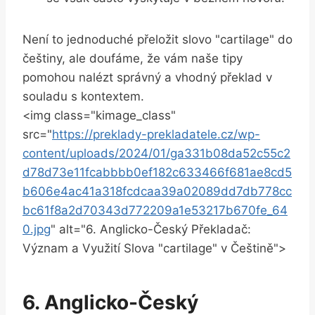
Není to jednoduché přeložit slovo "cartilage" do
češtiny, ale doufáme, že vám naše tipy
pomohou nalézt správný a vhodný překlad v
souladu s kontextem.
<img class="kimage_class"
src="
https://preklady-prekladatele.cz/wp-
content/uploads/2024/01/ga331b08da52c55c2
d78d73e11fcabbbb0ef182c633466f681ae8cd5
b606e4ac41a318fcdcaa39a02089dd7db778cc
bc61f8a2d70343d772209a1e53217b670fe_64
0.jpg
" alt="6. Anglicko-Český Překladač:
Význam a Využití Slova "cartilage" v Češtině">
6. Anglicko-Český