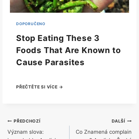
Stop Eating These 3
Foods That Are Known to
Cause Parasites
Navigace
PŘEDCHOZÍ
DALŠÍ
Význam slova:
Co Znamená complain
pro