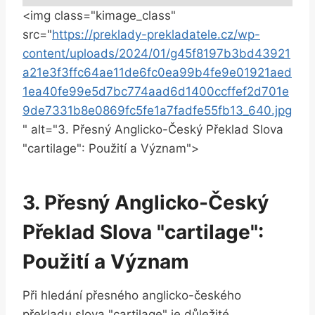
<img class="kimage_class"
src="
https://preklady-prekladatele.cz/wp-
content/uploads/2024/01/g45f8197b3bd43921
a21e3f3ffc64ae11de6fc0ea99b4fe9e01921aed
1ea40fe99e5d7bc774aad6d1400ccffef2d701e
9de7331b8e0869fc5fe1a7fadfe55fb13_640.jpg
" alt="3. Přesný Anglicko-Český Překlad Slova
"cartilage": Použití a Význam">
3. Přesný Anglicko-Český
Překlad Slova "cartilage":
Použití a Význam
Při hledání přesného anglicko-českého
překladu slova "cartilage" je důležité