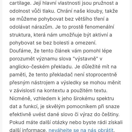
cartilage. Její hlavní vlastnosti jsou pružnost a
odolnost vůči tlaku. Chrání naše klouby, takže
se můžeme pohybovat bez většího tření a
odolávat nárazům. Je to prostě fenomenální
struktura, která nám umožňuje být aktivní a
pohybovat se bez bolesti a omezení.
Doufáme, že tento článek vám pomohl lépe
porozumět významu slova "výstavně" v
anglicko-českém překladu. Je důležité mít na
paměti, že tento překladač není stoprocentně
přesným nástrojem a výsledky se mohou měnit
v závislosti na kontextu a použitém textu.
Nicméně, vzhledem k jeho širokému spektru
dat a funkcí, je skvělým pomocníkem při snaze
efektivně uvést dané slovo či výraz do češtiny.
Pokud máte další otázky nebo byste rádi získali
další informace,
neváhejte se na nás obrátit
.