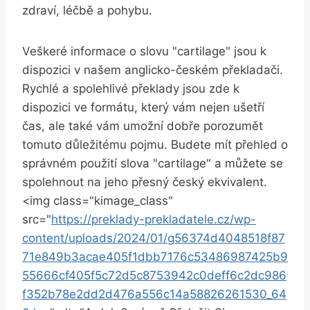
zdraví, léčbě a pohybu.
Veškeré informace o slovu "cartilage" jsou k
dispozici v našem anglicko-českém překladači.
Rychlé a spolehlivé překlady jsou zde k
dispozici ve formátu, který vám nejen ušetří
čas, ale také vám umožní dobře porozumět
tomuto důležitému pojmu. Budete mít přehled o
správném použití slova "cartilage" a můžete se
spolehnout na jeho přesný český ekvivalent.
<img class="kimage_class"
src="
https://preklady-prekladatele.cz/wp-
content/uploads/2024/01/g56374d4048518f87
71e849b3acae405f1dbb7176c53486987425b9
55666cf405f5c72d5c8753942c0deff6c2dc986
f352b78e2dd2d476a556c14a58826261530_64