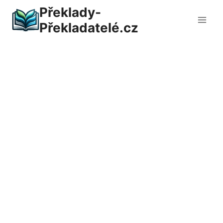
Přeskočit
Překlady-
na
Překladatelé.cz
obsah