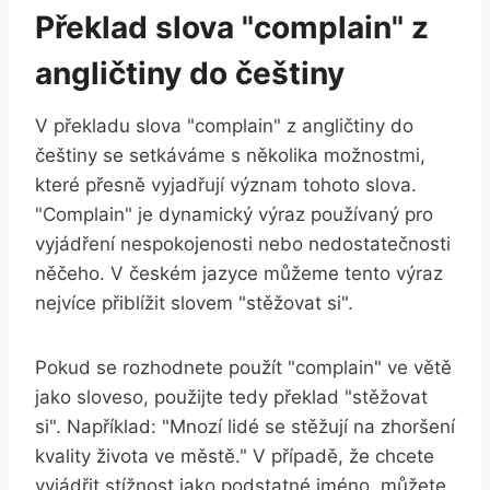
Překlad slova "complain" z
angličtiny do češtiny
V překladu slova "complain" z angličtiny do
češtiny se setkáváme s několika možnostmi,
které přesně vyjadřují význam tohoto slova.
"Complain" je dynamický výraz používaný pro
vyjádření nespokojenosti nebo nedostatečnosti
něčeho. V českém jazyce můžeme tento výraz
nejvíce přiblížit slovem "stěžovat si".
Pokud se rozhodnete použít "complain" ve větě
jako sloveso, použijte tedy překlad "stěžovat
si". Například: "Mnozí lidé se stěžují na zhoršení
kvality života ve městě." V případě, že chcete
vyjádřit stížnost jako podstatné jméno, můžete