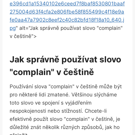
e396cd1a15340102e6ceed7f8baf8530801baaf
275004d63f4cfa2e806fbe58f855499c4f18e9a
fe0aa47a7902c8eef2c40c82bfd18f18a10_640.j
pg
" alt="Jak správně používat slovo "complain"
v češtině">
Jak správně používat slovo
"complain" v češtině
Používání slova "complain" v češtině může být
pro některé lidi zmatené. Většinou slýcháme
toto slovo ve spojení s vyjádřením
nespokojenosti nebo stížností. Chcete-li
efektivně použít slovo "complain" v češtině, je
důležité znát několik různých způsobů, jak ho