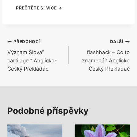
Navigace
PŘEDCHOZÍ
DALŠÍ
Význam Slova“
flashback – Co to
pro
cartilage “ Anglicko-
znamená? Anglicko
příspěvek
Český Překladač
Český Překladač
Podobné příspěvky