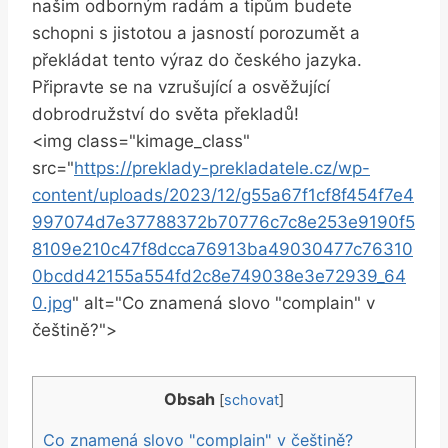
našim odborným radám a tipům budete
schopni s jistotou a jasností porozumět a
překládat tento výraz do českého jazyka.
Připravte se na vzrušující a osvěžující
dobrodružství do světa překladů!
<img class="kimage_class"
src="
https://preklady-prekladatele.cz/wp-
content/uploads/2023/12/g55a67f1cf8f454f7e4
997074d7e37788372b70776c7c8e253e9190f5
8109e210c47f8dcca76913ba49030477c76310
0bcdd42155a554fd2c8e749038e3e72939_64
0.jpg
" alt="Co znamená slovo "complain" v
češtině?">
Obsah
[
schovat
]
Co znamená slovo "complain" v češtině?