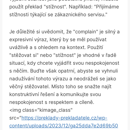
použít překlad "stížnost". Například: "Přijímáme
stížnosti týkající se zákaznického servisu."
Je důležité si uvědomit, že "complain" je silný a
expresivní výraz, který by se měl používat
uvážlivě a s ohledem na kontext. Použití
"stěžovat si" nebo "stížnost" je vhodné v řadě
situací, kdy chcete vyjádřit svou nespokojenost
s něčím. Buďte však opatrní, abyste se vyhnuli
nadužívání tohoto výrazu a neodráželi se jako
věčný stěžovatel. Místo toho se snažte najít
konstruktivní řešení a komunikujte svou
nespokojenost s respektem a cíleně.
<img class="kimage_class"
src="
https://preklady-prekladatele.cz/wp-
content/uploads/2023/12/ga25dda7e2d69b50