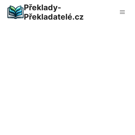
Přeskočit
Překlady-
na
Překladatelé.cz
obsah