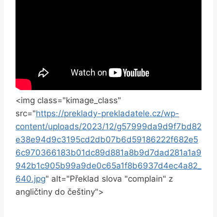
<img class="kimage_class"
src="
https://preklady-prekladatele.cz/wp-
content/uploads/2023/12/g57999da9d9f7bd82
e38e94d9c3195cd2db07b6d59186222f682e5
6c970366183b01dc89d881a8b9d7dad281a1a9
942b1c905b99a9de0c65a1f8b6937d4ec4a82_
640.jpg
" alt="Překlad slova "complain" z
angličtiny do češtiny">