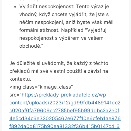
Vyjádřit nespokojenost: Tento výraz je
vhodný, když chcete vyjádřit, že jste s
něčím nespokojeni, aniž byste však měli
formální stížnost. Například "Vyjadřuji
nespokojenost s výběrem ve vašem
obchodě."
Je důležité si uvědomit, že každý z těchto
překladů má své vlastní použití a závisí na
kontextu.
<img class="kimage_class"
src="
https://preklady-prekladatele.cz/wp-
content/uploads/2023/12/gd99fdb4489141dc2
c020af0fa79609cc2785bef95b99ddbc2a2e0f
4e5cd34c6e320205462e677f10e6cfeb1ae976
f892da0d8175b90ea81332f36b415b0147c4_6