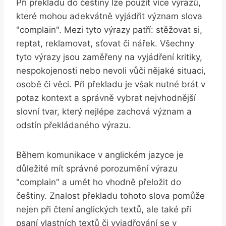
Při překladu do češtiny lze použít více výrazů,
které mohou adekvátně vyjádřit význam slova
"complain". Mezi tyto výrazy patří: stěžovat si,
reptat, reklamovat, sťovat či nářek. Všechny
tyto výrazy jsou zaměřeny na vyjádření kritiky,
nespokojenosti nebo nevoli vůči nějaké situaci,
osobě či věci. Při překladu je však nutné brát v
potaz kontext a správně vybrat nejvhodnější
slovní tvar, který nejlépe zachová význam a
odstín překládaného výrazu.
Během komunikace v anglickém jazyce je
důležité mít správné porozumění výrazu
"complain" a umět ho vhodně přeložit do
češtiny. Znalost překladu tohoto slova pomůže
nejen při čtení anglických textů, ale také při
psaní vlastních textů či vyjadřování se v