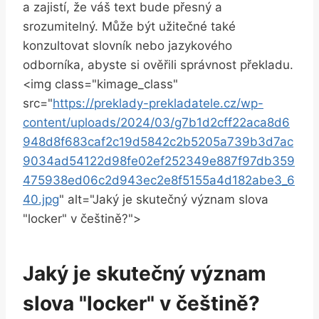
a zajistí, že váš text bude přesný a
srozumitelný. Může být užitečné také
konzultovat slovník nebo jazykového
odborníka, abyste si ověřili správnost překladu.
<img class="kimage_class"
src="
https://preklady-prekladatele.cz/wp-
content/uploads/2024/03/g7b1d2cff22aca8d6
948d8f683caf2c19d5842c2b5205a739b3d7ac
9034ad54122d98fe02ef252349e887f97db359
475938ed06c2d943ec2e8f5155a4d182abe3_6
40.jpg
" alt="Jaký je skutečný význam slova
"locker" v češtině?">
Jaký je skutečný význam
slova "locker" v češtině?