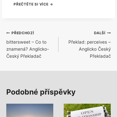
Navigace
PŘEDCHOZÍ
DALŠÍ
bittersweet – Co to
Překlad: perceives –
pro
znamená? Anglicko-
Anglicko Český
příspěvek
Český Překladač
Překladač
Podobné příspěvky