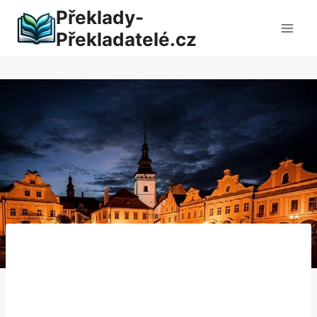
Přeskočit
Překlady-
na
Překladatelé.cz
obsah