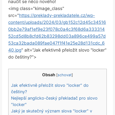
naučit se něco nového!
<img class="kimage_class"
src="
https://preklady-prekladatele.cz/wp-
content/uploads/2024/03/gb152c12d45c34516
0bb2e79af1ef9e23f078c0a4c3f68d6a333314
52cd5d8b8cfd62b83298dd03a896ce499a57d
53ca32bada089fae047f1f41e25e28d131cdc_6
40.jpg
" alt="Jak efektivně přeložit slovo "locker"
do češtiny?">
Obsah
[
schovat
]
Jak efektivně přeložit slovo "locker" do
češtiny?
Nejlepší anglicko-český překladač pro slovo
"locker"
Jaký je skutečný význam slova "locker" v