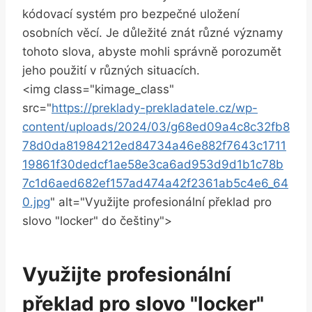
kódovací systém pro bezpečné uložení
osobních věcí. Je důležité znát různé významy
tohoto slova, abyste mohli správně porozumět
jeho použití v různých situacích.
<img class="kimage_class"
src="
https://preklady-prekladatele.cz/wp-
content/uploads/2024/03/g68ed09a4c8c32fb8
78d0da81984212ed84734a46e882f7643c1711
19861f30dedcf1ae58e3ca6ad953d9d1b1c78b
7c1d6aed682ef157ad474a42f2361ab5c4e6_64
0.jpg
" alt="Využijte profesionální překlad pro
slovo "locker" do češtiny">
Využijte profesionální
překlad pro slovo "locker"