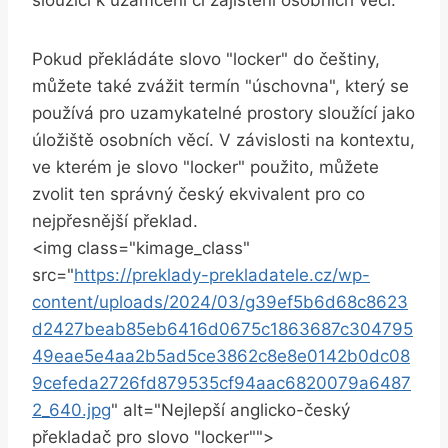
Pokud překládáte slovo "locker" do češtiny,
můžete také zvážit termín "úschovna", který se
používá pro uzamykatelné prostory sloužící jako
úložiště osobních věcí. V závislosti na kontextu,
ve kterém je slovo "locker" použito, můžete
zvolit ten správný český ekvivalent pro co
nejpřesnější překlad.
<img class="kimage_class"
src="
https://preklady-prekladatele.cz/wp-
content/uploads/2024/03/g39ef5b6d68c8623
d2427beab85eb6416d0675c1863687c304795
49eae5e4aa2b5ad5ce3862c8e8e0142b0dc08
9cefeda2726fd879535cf94aac6820079a6487
2_640.jpg
" alt="Nejlepší anglicko-český
překladač pro slovo "locker"">