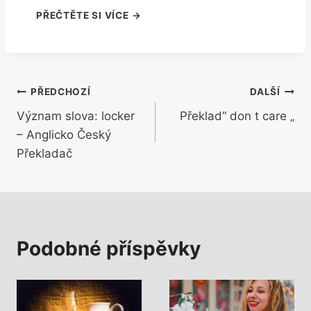
Navigace
PŘEDCHOZÍ
DALŠÍ
Význam slova: locker
Překlad“ don t care „
pro
– Anglicko Český
příspěvek
Překladač
Podobné příspěvky