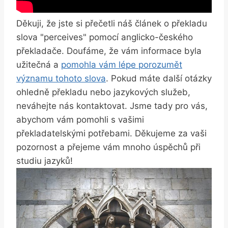
Děkuji, že jste si přečetli náš článek o překladu
slova "perceives" pomocí anglicko-českého
překladače. Doufáme, že vám informace byla
užitečná a
pomohla vám lépe porozumět
významu tohoto slova
. Pokud máte další otázky
ohledně překladu nebo jazykových služeb,
neváhejte nás kontaktovat. Jsme tady pro vás,
abychom vám pomohli s vašimi
překladatelskými potřebami. Děkujeme za vaši
pozornost a přejeme vám mnoho úspěchů při
studiu jazyků!