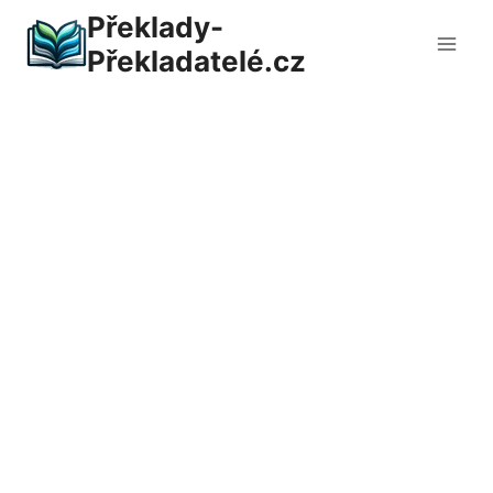
Přeskočit
Překlady-
na
Překladatelé.cz
obsah