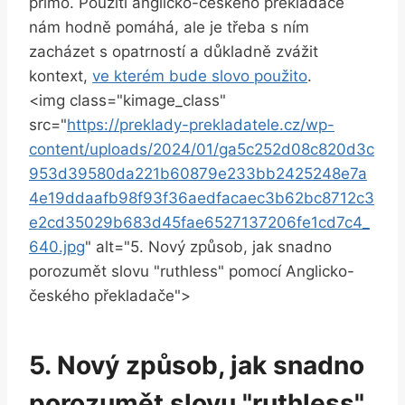
přímo. Použití anglicko-českého překladače
nám hodně pomáhá, ale je třeba s ním
zacházet s opatrností a důkladně zvážit
kontext,
ve kterém bude slovo použito
.
<img class="kimage_class"
src="
https://preklady-prekladatele.cz/wp-
content/uploads/2024/01/ga5c252d08c820d3c
953d39580da221b60879e233bb2425248e7a
4e19ddaafb98f93f36aedfacaec3b62bc8712c3
e2cd35029b683d45fae6527137206fe1cd7c4_
640.jpg
" alt="5. Nový způsob, jak snadno
porozumět slovu "ruthless" pomocí Anglicko-
českého překladače">
5. Nový způsob, jak snadno
porozumět slovu "ruthless"