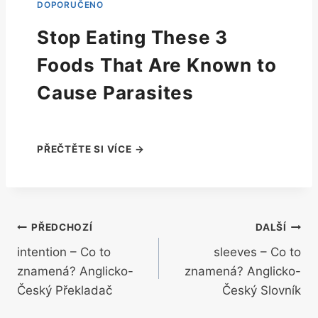
Stop Eating These 3
Foods That Are Known to
Cause Parasites
Navigace
PŘEDCHOZÍ
DALŠÍ
intention – Co to
sleeves – Co to
pro
znamená? Anglicko-
znamená? Anglicko-
příspěvek
Český Překladač
Český Slovník