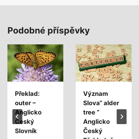
Podobné příspěvky
Překlad:
Význam
outer –
Slova“ alder
Anglicko
tree “
Český
Anglicko
Slovník
Český