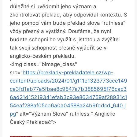
důležité si uvědomit jeho význam a
zkontrolovat překlad, aby odpovídal kontextu. S
jeho pomocí vám bude překlad slova "ruthless"
vždy přesný a výstižný. Doufáme, že nyní
budete schopni ho využít s jistotou a zvýšíte
tak svoji schopnost přesně vyjádřit se v
anglicko-českém překladu.
<img class="bimage_class"
src="
https://preklady-prekladatele.cz/wp-
content/uploads/2024/01/g111e1323773cee149
ce3fd1ab77a5fbae8c9847a7b3885695f76cac3
6ad21d15219341efab3c93e8634759af28931c1
54eaf288af05cb6a0a04588a24b9fddcd_640.j
pg
" alt="Význam Slova" ruthless " Anglicko
Český Překladač">