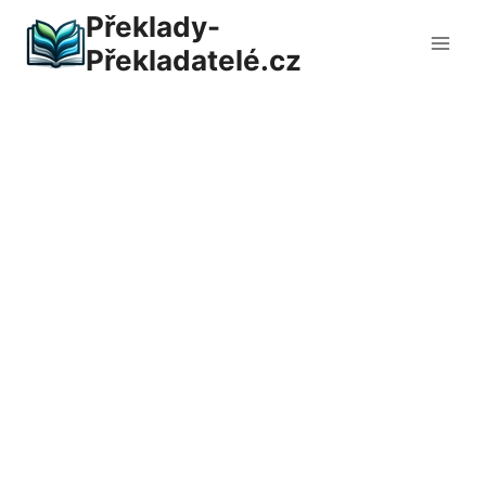
Přeskočit
Překlady-
na
Překladatelé.cz
obsah