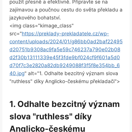
použít přesně a efektivně. Připravte se na
zajímavou a poučnou cestu do světa překladu a
jazykového bohatství.
<img class="kimage_class"
src="
https://preklady-prekladatele.cz/wp-
content/uploads/2024/01/g86bb0ad2baf22495
d20751b9308ac9fa5e59c746237a790e02b08
d2f30b13111339e45f3fde9bf024cf9f601a5d0
d70f7c3e2820a82db9249088f3f5f8e354bb_6
40.jpg
" alt="1. Odhalte bezcitný význam slova
"ruthless" díky Anglicko-českému překladači">
1. Odhalte bezcitný význam
slova "ruthless" díky
Anglicko-českému