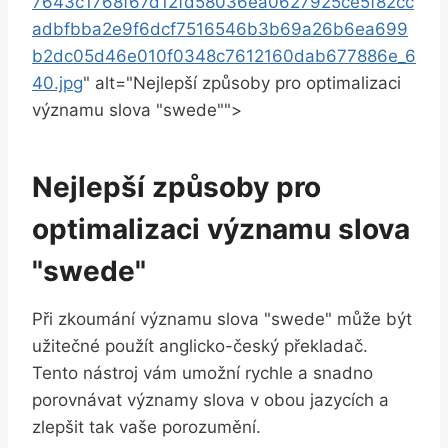
7643c1768f67d12fd58036ea0627925ce5f82cc
adbfbba2e9f6dcf7516546b3b69a26b6ea699
b2dc05d46e010f0348c7612160dab677886e_6
40.jpg
" alt="Nejlepší způsoby pro optimalizaci
významu slova "swede"">
Nejlepší způsoby pro
optimalizaci významu slova
"swede"
Při zkoumání významu slova "swede" může být
užitečné použít anglicko-český překladač.
Tento nástroj vám umožní rychle a snadno
porovnávat významy slova v obou jazycích a
zlepšit tak vaše porozumění.