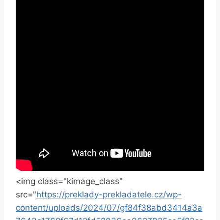
<img class="kimage_class"
src="
https://preklady-prekladatele.cz/wp-
content/uploads/2024/07/gf84f38abd3414a3a