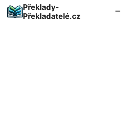
Přeskočit
Překlady-
na
Překladatelé.cz
obsah