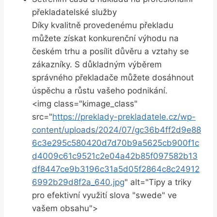
překladatelské služby
Díky kvalitně provedenému překladu
můžete získat konkurenční výhodu na
českém trhu a posílit důvěru a vztahy se
zákazníky. S důkladným výběrem
správného překladače můžete dosáhnout
úspěchu a růstu vašeho podnikání.
<img class="kimage_class"
src="
https://preklady-prekladatele.cz/wp-
content/uploads/2024/07/gc36b4ff2d9e88
6c3e295c580420d7d70b9a5625cb900f1c
d4009c61c9521c2e04a42b85f097582b13
df8447ce9b3196c31a5d05f2864c8c24912
6992b29d8f2a_640.jpg
" alt="Tipy a triky
pro efektivní využití slova "swede" ve
vašem obsahu">