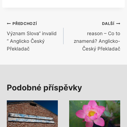
Navigace
PŘEDCHOZÍ
DALŠÍ
Význam Slova“ invalid
reason – Co to
pro
“ Anglicko Český
znamená? Anglicko-
příspěvek
Překladač
Český Překladač
Podobné příspěvky