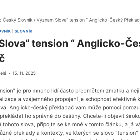
o Český Slovník
/
Význam Slova“ tension “ Anglicko-Český Překla
OVNÍK
|
SLOVNÍK
lova“ tension “ Anglicko-Č
č
telé
15. 11. 2025
sion" je pro‍ mnoho ​lidí často⁣ předmětem zmatku a‍ neji
alizace a vzájemného propojení je schopnost efektivně‌
íčová. Anglicko-český překladač vám může pomoci ⁣poro
 překládat ho správně do češtiny. Chcete-li objevit širok
 tohoto slova, připojte se ke mně v ​tomto⁢ článku, a já 
různé překlady ⁣a kontexty,⁤ ve kterých se ‍slovo "tension