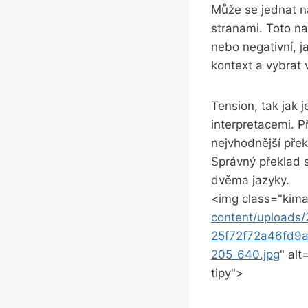
Může se jednat ⁣n
stranami. Toto nap
nebo negativní, jak
⁢kontext a‍ vybrat
Tension, tak jak 
interpretacemi. P
nejvhodnější přek
Správný překlad 
dvěma jazyky.
<img class="kima
content/upload
25f72f72a46fd9
205_640.jpg
" alt
tipy">