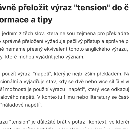
ávně přeložit výraz "tension" do č
formace a tipy
 jedním z těch slov,‍ která nejsou⁤ zejména pro ‍překladat
⁢správné přeložení⁢ vyžaduje pečlivý přístup a správné
ině ⁤nemáme přesný ekvivalent tohoto anglického výrazu, ⁣
y, které mohou ⁣vyjádřit ⁣jeho význam.
oužít výraz ‌ "napětí", ​který je​ nejbližším překladem. 
onální a vyjadřuje stav,​ kdy se dvě nebo více sil či vliv
ší možností je použití výrazu "napětí", který více odkazu
alového napětí. V kontextu⁢ filmu ⁣nebo literatury se čas
"náladové napětí".
razu "tension" je důležité brát v potaz ⁣i kontext,⁣ ve kter