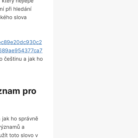
 který nejlépe
​ při ⁢hledání
kého ⁢slova
9bc89e20dc930c2
689ae954377ca7
o češtinu a jak ho
ýznam pro
 jak ho správně⁤
 významů a
užít toto slovo v