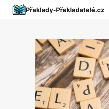
Přeskočit
Překlady-Překladatelé.cz
na
obsah