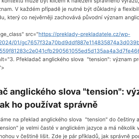
ontextu ⁣může být​ klíčem ​k‌ nalezení správného výrazu,
ýznam. V každém případě je nutné být důkladný a flexibilní
u, který ​co ​nejvěrněji zachovává původní​ význam anglic
ge_class" src="
https://preklady-prekladatele.cz/wp-
s/2024/01/gc7657f32a70bd9ddf887e114835874a3d03
559f81283c2e041cfb290561055ed5d135aa4a3d7fe46
alt="3. ⁢Překladač anglického slova ​ "tension": význam pr
">
ač​ anglického slova "tension": v
jak ho používat správně
váme na překlad anglického slova ‌ "tension" do češtiny a⁣
"tension" je velmi časté v anglickém jazyce a má několik
 mohou v češtině lišit. Zde je pár‌ příkladů, jak správně po