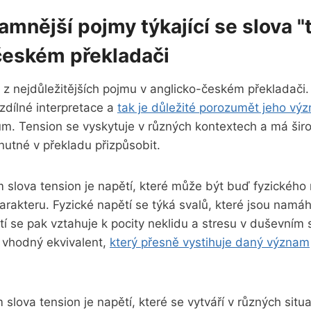
amnější pojmy týkající se slova "
-českém překladači
 z nejdůležitějších pojmu v anglicko-českém překladači. J
zdílné interpretace ‍a
tak je důležité ‌porozumět‌ jeho v
. Tension se vyskytuje v různých ⁤kontextech⁢ a má šir
 nutné v překladu přizpůsobit.
lova tension‍ je napětí, které ⁣může⁤ být buď ‍fyzického
rakteru. Fyzické napětí se týká svalů,⁤ které jsou namáh
í se pak‍ vztahuje k pocity‌ neklidu​ a stresu v duševním
t ‌vhodný ekvivalent,
který přesně⁣ vystihuje ‍daný význam
lova tension je napětí, které se vytváří v⁢ různých situac