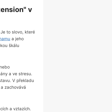
tension" v
e to‌ slovo, které
ýznamu
⁣a jeho
okou škálu
 nebo
ány a ve stresu.
 stavu. V překladu
a zachovává
ích ⁣a vztazích.