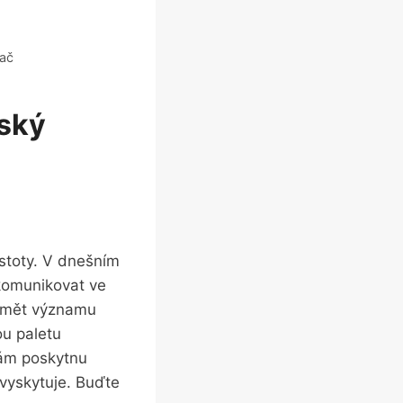
dač
eský
stoty. V⁤ dnešním
 komunikovat ve
zumět významu
ou paletu
vám ‌poskytnu
" vyskytuje. Buďte