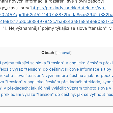
nání ⁢nových informací a⁣ rozšíření své slovní zásoby!
ge_class" src="
https://preklady-prekladatele.cz/wp-
s/2024/01/gc1b62c15211407a8872beda85a53942d832b
4fe9f317b8bc838497842c7ba8343a81e8af9e90e3f7c
t="1. Nejvýznamnější pojmy týkající ⁤se slova "tension" ‌ 
Obsah
[
schovat
]
 pojmy týkající se slova "tension" v ⁢anglicko-českém přek
eložit výraz "tension" do češtiny: klíčové informace a tipy
glického slova "tension": význam pro češtinu a jak ho použí
lova "tension" v anglicko-českém překladači: ⁢překlady, sy
n" ⁤v překladech:​ jak účinně vyjádřit význam⁤ tohoto slova v
ři ​překládání výrazu "tension" do češtiny: jak se vyhnout n