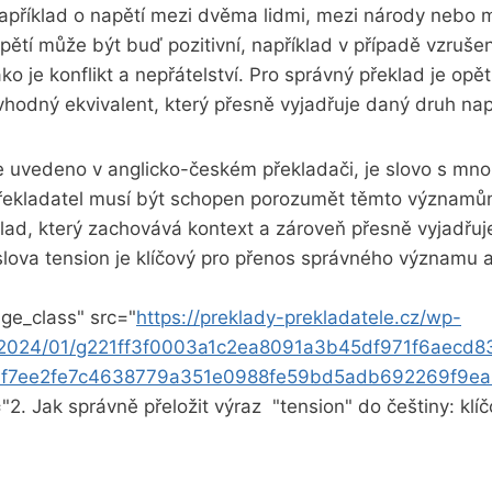
apříklad o napětí mezi dvěma lidmi,​ mezi národy nebo m
ětí může být ‌buď pozitivní,​ například ​v případě vzruše
o je konflikt​ a nepřátelství. Pro správný překlad⁢ je⁣ opět
 vhodný‌ ekvivalent, který přesně vyjadřuje daný druh nap
je uvedeno⁤ v anglicko-českém překladači, ⁤je ​slovo s m
řekladatel musí být⁢ schopen ‌porozumět těmto významům 
lad, který zachovává kontext a zároveň přesně vyjadřuj
slova tension je klíčový pro přenos správného významu 
ge_class" src="
https://preklady-prekladatele.cz/wp-
s/2024/01/g221ff3f0003a1c2ea8091a3b45df971f6aecd
af7ee2fe7c4638779a351e0988fe59bd5adb692269f9e
="2. Jak ⁤správně přeložit výraz ‌ "tension" do češtiny: klí