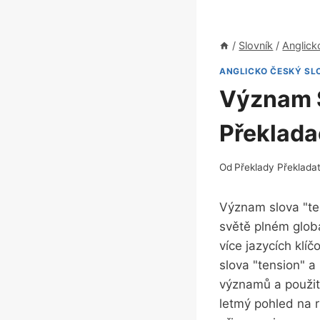
/
Slovník
/
Anglick
ANGLICKO ČESKÝ SL
Význam S
Překlada
Od
Překlady Překlada
Význam slova "ten
světě plném‌ glob
více jazycích kl
slova "tension" a‌
významů a použití⁣
letmý pohled ​na​ 