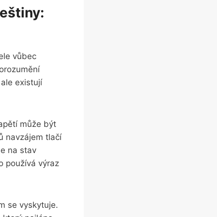
eštiny:
ele vůbec⁢
 porozumění
ale existují
Napětí může být
ů navzájem ​tlačí
je na stav
to používá výraz
ém se vyskytuje.