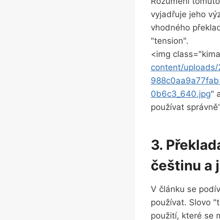
Rozumění tomuto k
⁤vyjadřuje‍ jeho v
vhodného‍ překlad
"tension".
<img class="kima
content/upload
988c0aa9a77fab
0b6c3_640.jpg
" 
používat⁣ správně
3. Překlad
češtinu a 
V ⁤článku ⁢se podí
používat. ‍Slovo 
použití,⁤ které se