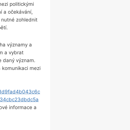
ezi politickými
ní a očekávání,
‌ nutné ⁢zohlednit
ětí.
noha významy a
a‍ vybrat​
e‌ daný význam.
a komunikaci mezi
83d9fad4b043c6c
a34cbc23dbdc5a
čové informace ⁣a