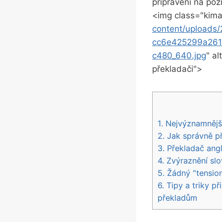
připraveni‌ na poz
<img class="kima
content/upload
cc6e425299a261
c480_640.jpg
" al
překladači">
1. Nejvýznamnější
2. Jak správně př
3. Překladač​ an
4. Zvýraznění ​s
5. Žádný⁤ "tensio
6. Tipy a triky p
překladům