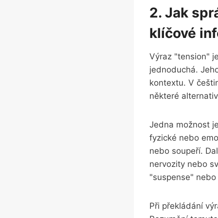
2. Jak spr
klíčové in
Výraz "tension" je
jednoduchá. Jeho 
kontextu. V ⁤češt
některé alternativ
Jedna možnost je p
fyzické nebo emoci
nebo soupeří. ​Dal
nervozity nebo sv
"suspense" nebo 
Při⁣ překládání vý