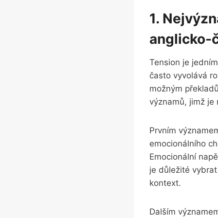
1. Nejvýzn
⁢anglicko
Tension je jedním
často vyvolává‌ ro
možným překladům
významů, jimž je⁤
Prvním významem s
emocionálního cha
Emocionální napět
je důležité vybra
kontext.
Dalším významem s