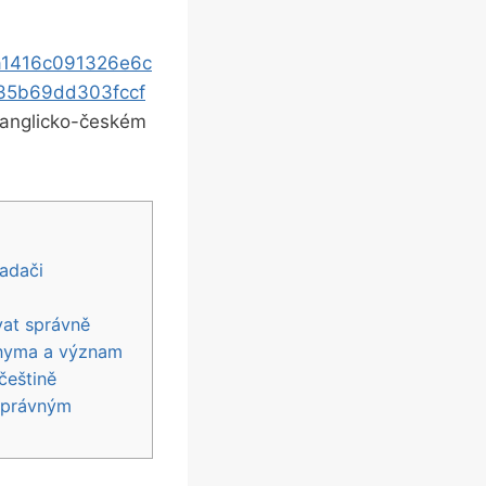
a1416c091326e6c
35b69dd303fccf
v‌ anglicko-českém
ladači
vat správně
nonyma a význam
 češtině
esprávným